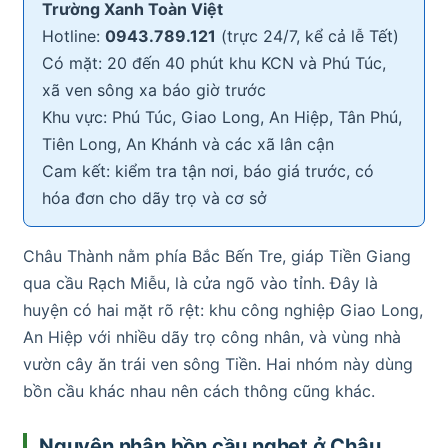
Trường Xanh Toàn Việt
Hotline:
0943.789.121
(trực 24/7, kể cả lễ Tết)
Có mặt: 20 đến 40 phút khu KCN và Phú Túc,
xã ven sông xa báo giờ trước
Khu vực: Phú Túc, Giao Long, An Hiệp, Tân Phú,
Tiên Long, An Khánh và các xã lân cận
Cam kết: kiểm tra tận nơi, báo giá trước, có
hóa đơn cho dãy trọ và cơ sở
Châu Thành nằm phía Bắc Bến Tre, giáp Tiền Giang
qua cầu Rạch Miễu, là cửa ngõ vào tỉnh. Đây là
huyện có hai mặt rõ rệt: khu công nghiệp Giao Long,
An Hiệp với nhiều dãy trọ công nhân, và vùng nhà
vườn cây ăn trái ven sông Tiền. Hai nhóm này dùng
bồn cầu khác nhau nên cách thông cũng khác.
Nguyên nhân bồn cầu nghẹt ở Châu