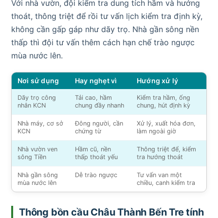
Với nhà vườn, đội kiểm tra dung tích hầm và hướng
thoát, thông triệt để rồi tư vấn lịch kiểm tra định kỳ,
không cần gấp gáp như dãy trọ. Nhà gần sông nền
thấp thì đội tư vấn thêm cách hạn chế trào ngược
mùa nước lên.
Nơi sử dụng
Hay nghẹt vì
Hướng xử lý
Dãy trọ công
Tải cao, hầm
Kiểm tra hầm, ống
nhân KCN
chung đầy nhanh
chung, hút định kỳ
Nhà máy, cơ sở
Đông người, cần
Xử lý, xuất hóa đơn,
KCN
chứng từ
làm ngoài giờ
Nhà vườn ven
Hầm cũ, nền
Thông triệt để, kiểm
sông Tiền
thấp thoát yếu
tra hướng thoát
Nhà gần sông
Dễ trào ngược
Tư vấn van một
mùa nước lên
chiều, canh kiểm tra
Thông bồn cầu Châu Thành Bến Tre tính