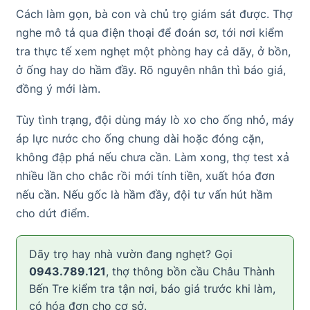
Cách làm gọn, bà con và chủ trọ giám sát được. Thợ
nghe mô tả qua điện thoại để đoán sơ, tới nơi kiểm
tra thực tế xem nghẹt một phòng hay cả dãy, ở bồn,
ở ống hay do hầm đầy. Rõ nguyên nhân thì báo giá,
đồng ý mới làm.
Tùy tình trạng, đội dùng máy lò xo cho ống nhỏ, máy
áp lực nước cho ống chung dài hoặc đóng cặn,
không đập phá nếu chưa cần. Làm xong, thợ test xả
nhiều lần cho chắc rồi mới tính tiền, xuất hóa đơn
nếu cần. Nếu gốc là hầm đầy, đội tư vấn hút hầm
cho dứt điểm.
Dãy trọ hay nhà vườn đang nghẹt? Gọi
0943.789.121
, thợ thông bồn cầu Châu Thành
Bến Tre kiểm tra tận nơi, báo giá trước khi làm,
có hóa đơn cho cơ sở.