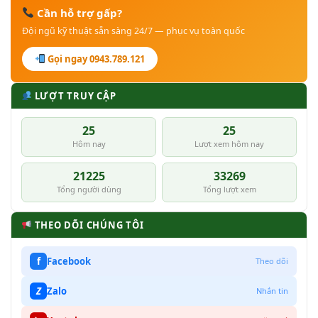
Cần hỗ trợ gấp?
Đội ngũ kỹ thuật sẵn sàng 24/7 — phục vụ toàn quốc
Gọi ngay 0943.789.121
LƯỢT TRUY CẬP
25
25
Hôm nay
Lượt xem hôm nay
21225
33269
Tổng người dùng
Tổng lượt xem
THEO DÕI CHÚNG TÔI
f
Facebook
Theo dõi
Z
Zalo
Nhắn tin