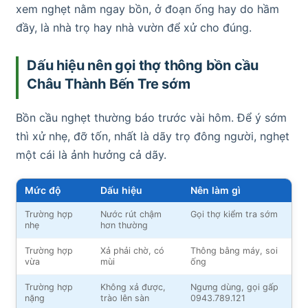
xem nghẹt nằm ngay bồn, ở đoạn ống hay do hầm
đầy, là nhà trọ hay nhà vườn để xử cho đúng.
Dấu hiệu nên gọi thợ thông bồn cầu
Châu Thành Bến Tre sớm
Bồn cầu nghẹt thường báo trước vài hôm. Để ý sớm
thì xử nhẹ, đỡ tốn, nhất là dãy trọ đông người, nghẹt
một cái là ảnh hưởng cả dãy.
Mức độ
Dấu hiệu
Nên làm gì
Trường hợp
Nước rút chậm
Gọi thợ kiểm tra sớm
nhẹ
hơn thường
Trường hợp
Xả phải chờ, có
Thông bằng máy, soi
vừa
mùi
ống
Trường hợp
Không xả được,
Ngưng dùng, gọi gấp
nặng
trào lên sàn
0943.789.121