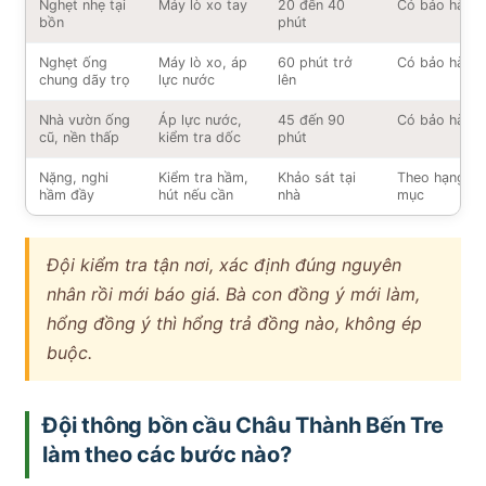
Nghẹt nhẹ tại
Máy lò xo tay
20 đến 40
Có bảo hành
bồn
phút
Nghẹt ống
Máy lò xo, áp
60 phút trở
Có bảo hành
chung dãy trọ
lực nước
lên
Nhà vườn ống
Áp lực nước,
45 đến 90
Có bảo hành
cũ, nền thấp
kiểm tra dốc
phút
Nặng, nghi
Kiểm tra hầm,
Khảo sát tại
Theo hạng
hầm đầy
hút nếu cần
nhà
mục
Đội kiểm tra tận nơi, xác định đúng nguyên
nhân rồi mới báo giá. Bà con đồng ý mới làm,
hổng đồng ý thì hổng trả đồng nào, không ép
buộc.
Đội thông bồn cầu Châu Thành Bến Tre
làm theo các bước nào?