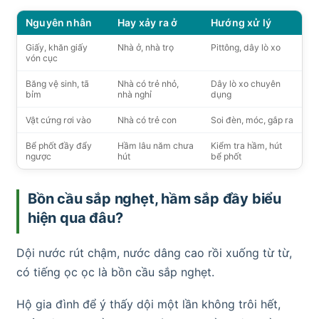
Nguyên nhân
Hay xảy ra ở
Hướng xử lý
Giấy, khăn giấy
Nhà ở, nhà trọ
Pittông, dây lò xo
vón cục
Băng vệ sinh, tã
Nhà có trẻ nhỏ,
Dây lò xo chuyên
bỉm
nhà nghỉ
dụng
Vật cứng rơi vào
Nhà có trẻ con
Soi đèn, móc, gắp ra
Bể phốt đầy đẩy
Hầm lâu năm chưa
Kiểm tra hầm, hút
ngược
hút
bể phốt
Bồn cầu sắp nghẹt, hầm sắp đầy biểu
hiện qua đâu?
Dội nước rút chậm, nước dâng cao rồi xuống từ từ,
có tiếng ọc ọc là bồn cầu sắp nghẹt.
Hộ gia đình để ý thấy dội một lần không trôi hết,