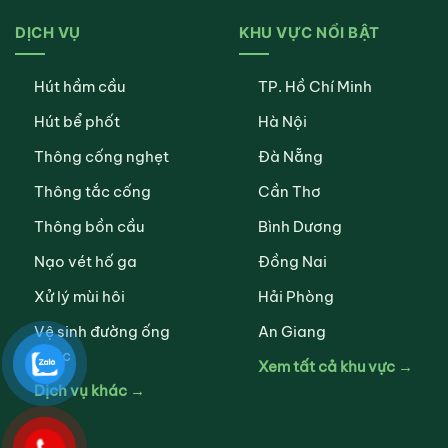
DỊCH VỤ
KHU VỰC NỔI BẬT
Hút hầm cầu
TP. Hồ Chí Minh
Hút bể phốt
Hà Nội
Thông cống nghẹt
Đà Nẵng
Thông tắc cống
Cần Thơ
Thông bồn cầu
Bình Dương
Nạo vét hố ga
Đồng Nai
Xử lý mùi hôi
Hải Phòng
Vệ sinh đường ống
An Giang
nước
Xem tất cả khu vực →
Dịch vụ khác →