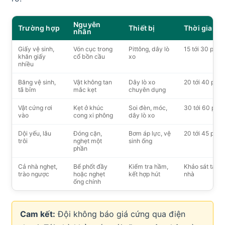
Nguyên
Trường hợp
Thiết bị
Thời gian
nhân
Giấy vệ sinh,
Vón cục trong
Pittông, dây lò
15 tới 30 phút
khăn giấy
cổ bồn cầu
xo
nhiều
Băng vệ sinh,
Vật không tan
Dây lò xo
20 tới 40 phút
tã bỉm
mắc kẹt
chuyên dụng
Vật cứng rơi
Kẹt ở khúc
Soi đèn, móc,
30 tới 60 phút
vào
cong xi phông
dây lò xo
Dội yếu, lâu
Đóng cặn,
Bơm áp lực, vệ
20 tới 45 phút
trôi
nghẹt một
sinh ống
phần
Cả nhà nghẹt,
Bể phốt đầy
Kiểm tra hầm,
Khảo sát tại
trào ngược
hoặc nghẹt
kết hợp hút
nhà
ống chính
Cam kết:
Đội không báo giá cứng qua điện