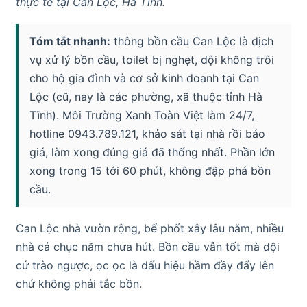
thực tế tại Can Lộc, Hà Tĩnh.
Tóm tắt nhanh:
thông bồn cầu Can Lộc là dịch
vụ xử lý bồn cầu, toilet bị nghẹt, dội không trôi
cho hộ gia đình và cơ sở kinh doanh tại Can
Lộc (cũ, nay là các phường, xã thuộc tỉnh Hà
Tĩnh). Môi Trường Xanh Toàn Việt làm 24/7,
hotline 0943.789.121, khảo sát tại nhà rồi báo
giá, làm xong đúng giá đã thống nhất. Phần lớn
xong trong 15 tới 60 phút, không đập phá bồn
cầu.
Can Lộc nhà vườn rộng, bể phốt xây lâu năm, nhiều
nhà cả chục năm chưa hút. Bồn cầu vẫn tốt mà dội
cứ trào ngược, ọc ọc là dấu hiệu hầm đầy đẩy lên
chứ không phải tắc bồn.