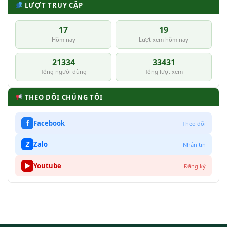
LƯỢT TRUY CẬP
17
19
Hôm nay
Lượt xem hôm nay
21334
33431
Tổng người dùng
Tổng lượt xem
THEO DÕI CHÚNG TÔI
f
Facebook
Theo dõi
Z
Zalo
Nhắn tin
▶
Youtube
Đăng ký