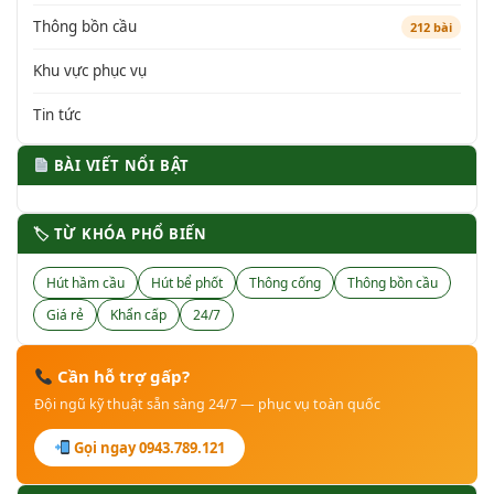
Thông bồn cầu
212 bài
Khu vực phục vụ
Tin tức
BÀI VIẾT NỔI BẬT
🏷 TỪ KHÓA PHỔ BIẾN
Hút hầm cầu
Hút bể phốt
Thông cống
Thông bồn cầu
Giá rẻ
Khẩn cấp
24/7
Cần hỗ trợ gấp?
Đội ngũ kỹ thuật sẵn sàng 24/7 — phục vụ toàn quốc
Gọi ngay 0943.789.121