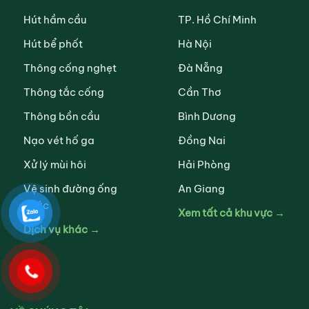
Hút hầm cầu
TP. Hồ Chí Minh
Hút bể phốt
Hà Nội
Thông cống nghẹt
Đà Nẵng
Thông tắc cống
Cần Thơ
Thông bồn cầu
Bình Dương
Nạo vét hố ga
Đồng Nai
Xử lý mùi hôi
Hải Phòng
Vệ sinh đường ống
An Giang
nước
Xem tất cả khu vực →
Dịch vụ khác →