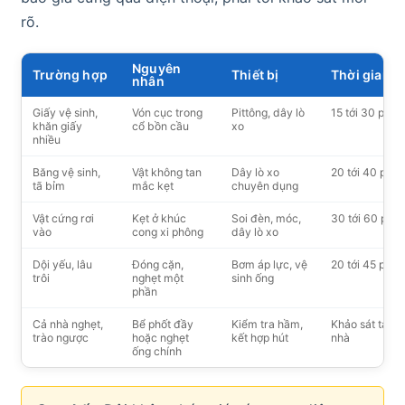
rõ.
Nguyên
Trường hợp
Thiết bị
Thời gian
nhân
Giấy vệ sinh,
Vón cục trong
Pittông, dây lò
15 tới 30 phút
khăn giấy
cổ bồn cầu
xo
nhiều
Băng vệ sinh,
Vật không tan
Dây lò xo
20 tới 40 phút
tã bỉm
mắc kẹt
chuyên dụng
Vật cứng rơi
Kẹt ở khúc
Soi đèn, móc,
30 tới 60 phút
vào
cong xi phông
dây lò xo
Dội yếu, lâu
Đóng cặn,
Bơm áp lực, vệ
20 tới 45 phút
trôi
nghẹt một
sinh ống
phần
Cả nhà nghẹt,
Bể phốt đầy
Kiểm tra hầm,
Khảo sát tại
trào ngược
hoặc nghẹt
kết hợp hút
nhà
ống chính