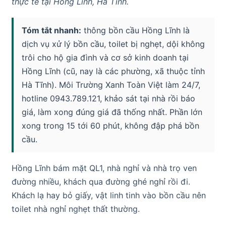
thực tế tại Hồng Lĩnh, Hà Tĩnh.
Tóm tắt nhanh:
thông bồn cầu Hồng Lĩnh là
dịch vụ xử lý bồn cầu, toilet bị nghẹt, dội không
trôi cho hộ gia đình và cơ sở kinh doanh tại
Hồng Lĩnh (cũ, nay là các phường, xã thuộc tỉnh
Hà Tĩnh). Môi Trường Xanh Toàn Việt làm 24/7,
hotline 0943.789.121, khảo sát tại nhà rồi báo
giá, làm xong đúng giá đã thống nhất. Phần lớn
xong trong 15 tới 60 phút, không đập phá bồn
cầu.
Hồng Lĩnh bám mặt QL1, nhà nghỉ và nhà trọ ven
đường nhiều, khách qua đường ghé nghỉ rồi đi.
Khách lạ hay bỏ giấy, vật linh tinh vào bồn cầu nên
toilet nhà nghỉ nghẹt thất thường.