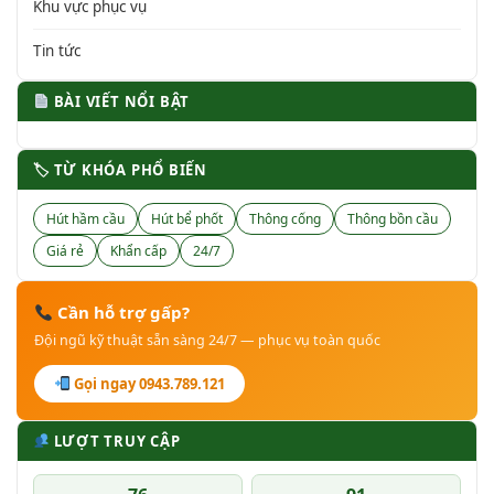
Khu vực phục vụ
Tin tức
BÀI VIẾT NỔI BẬT
🏷 TỪ KHÓA PHỔ BIẾN
Hút hầm cầu
Hút bể phốt
Thông cống
Thông bồn cầu
Giá rẻ
Khẩn cấp
24/7
Cần hỗ trợ gấp?
Đội ngũ kỹ thuật sẵn sàng 24/7 — phục vụ toàn quốc
Gọi ngay 0943.789.121
LƯỢT TRUY CẬP