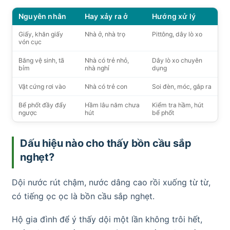
Nguyên nhân
Hay xảy ra ở
Hướng xử lý
Giấy, khăn giấy
Nhà ở, nhà trọ
Pittông, dây lò xo
vón cục
Băng vệ sinh, tã
Nhà có trẻ nhỏ,
Dây lò xo chuyên
bỉm
nhà nghỉ
dụng
Vật cứng rơi vào
Nhà có trẻ con
Soi đèn, móc, gắp ra
Bể phốt đầy đẩy
Hầm lâu năm chưa
Kiểm tra hầm, hút
ngược
hút
bể phốt
Dấu hiệu nào cho thấy bồn cầu sắp
nghẹt?
Dội nước rút chậm, nước dâng cao rồi xuống từ từ,
có tiếng ọc ọc là bồn cầu sắp nghẹt.
Hộ gia đình để ý thấy dội một lần không trôi hết,