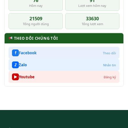
76
91
Hôm nay
Lượt xem hôm nay
21509
33630
Tổng người dùng
Tổng lượt xem
THEO DÕI CHÚNG TÔI
f
Facebook
Theo dõi
Z
Zalo
Nhắn tin
▶
Youtube
Đăng ký