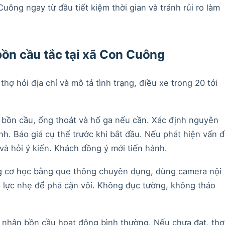
ông ngay từ đầu tiết kiệm thời gian và tránh rủi ro làm
bồn cầu tắc tại xã Con Cuông
 thợ hỏi địa chỉ và mô tả tình trạng, điều xe trong 20 tới
a bồn cầu, ống thoát và hố ga nếu cần. Xác định nguyên
inh. Báo giá cụ thể trước khi bắt đầu. Nếu phát hiện vấn 
và hỏi ý kiến. Khách đồng ý mới tiến hành.
ng cơ học bằng que thông chuyên dụng, dùng camera nội
p lực nhẹ để phá cặn vôi. Không đục tường, không tháo
c nhận bồn cầu hoạt động bình thường. Nếu chưa đạt, thợ