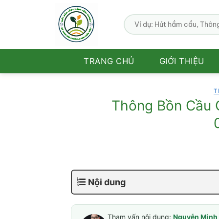
Bỏ
qua
nội
dung
TRANG CHỦ
GIỚI THIỆU
T
Thông Bồn Cầu C
Nội dung
Tham vấn nội dung:
Nguyễn Minh 