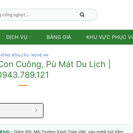
DỊCH VỤ
BẢNG GIÁ
KHU VỰC PHỤC V
HÔNG BỒN CẦU
,
NGHỆ AN
on Cuông, Pù Mát Du Lịch |
0943.789.121
Khôi
– Giám đốc Môi Trường Xanh Toàn Việt, vào nghề hút hầm