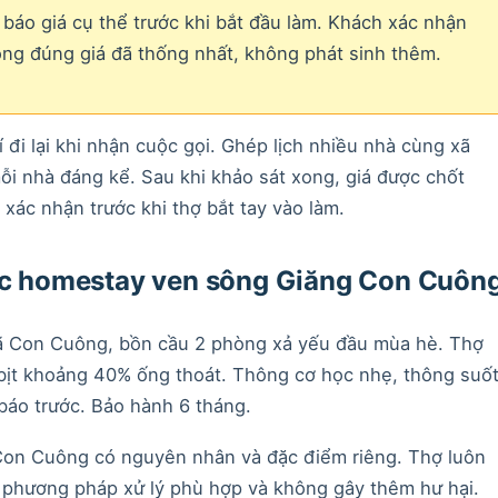
 báo giá cụ thể trước khi bắt đầu làm. Khách xác nhận
ong đúng giá đã thống nhất, không phát sinh thêm.
í đi lại khi nhận cuộc gọi. Ghép lịch nhiều nhà cùng xã
i nhà đáng kể. Sau khi khảo sát xong, giá được chốt
xác nhận trước khi thợ bắt tay vào làm.
tắc homestay ven sông Giăng Con Cuôn
ã Con Cuông, bồn cầu 2 phòng xả yếu đầu mùa hè. Thợ
 bịt khoảng 40% ống thoát. Thông cơ học nhẹ, thông suố
báo trước. Bảo hành 6 tháng.
Con Cuông có nguyên nhân và đặc điểm riêng. Thợ luôn
o phương pháp xử lý phù hợp và không gây thêm hư hại.