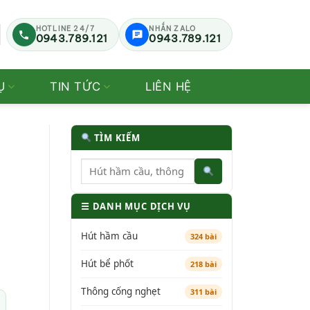
HOTLINE 24/7
NHẮN ZALO
0943.789.121
0943.789.121
Ụ
TIN TỨC
LIÊN HỆ
TÌM KIẾM
☰ DANH MỤC DỊCH VỤ
Hút hầm cầu
324 bài
Hút bể phốt
218 bài
Thông cống nghẹt
311 bài