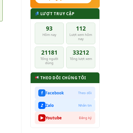
LƯỢT TRUY CẬP
93
112
Hôm nay
Lượt xem hôm
nay
21181
33212
Tổng người
Tổng lượt xem
dùng
g
THEO DÕI CHÚNG TÔI
f
Facebook
Theo dõi
Z
Zalo
Nhắn tin
▶
Youtube
Đăng ký