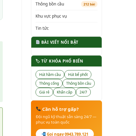
Thông bồn cầu
212 bài
Khu vực phục vụ
Tin tức
BÀI VIẾT NỔI BẬT
🏷 TỪ KHÓA PHỔ BIẾN
Hút hầm cầu
Hút bể phốt
Thông cống
Thông bồn cầu
Giá rẻ
Khẩn cấp
24/7
Cần hỗ trợ gấp?
Đội ngũ kỹ thuật sẵn sàng 24/7 —
phục vụ toàn quốc
Gọi ngay 0943.789.121