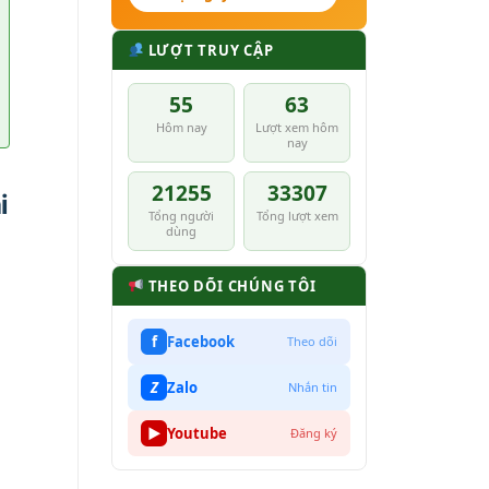
LƯỢT TRUY CẬP
55
63
Hôm nay
Lượt xem hôm
nay
21255
33307
i
Tổng người
Tổng lượt xem
dùng
THEO DÕI CHÚNG TÔI
f
Facebook
Theo dõi
Z
Zalo
Nhắn tin
▶
Youtube
Đăng ký