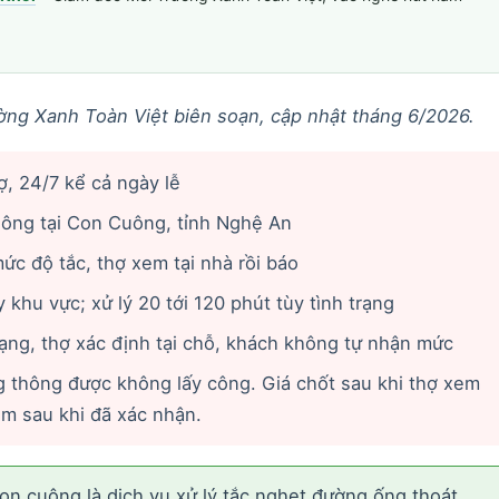
ờng Xanh Toàn Việt biên soạn, cập nhật tháng 6/2026.
hợ, 24/7 kể cả ngày lễ
ông tại Con Cuông, tỉnh Nghệ An
c độ tắc, thợ xem tại nhà rồi báo
 khu vực; xử lý 20 tới 120 phút tùy tình trạng
trạng, thợ xác định tại chỗ, khách không tự nhận mức
 thông được không lấy công. Giá chốt sau khi thợ xem
êm sau khi đã xác nhận.
n cuông là dịch vụ xử lý tắc nghẹt đường ống thoát