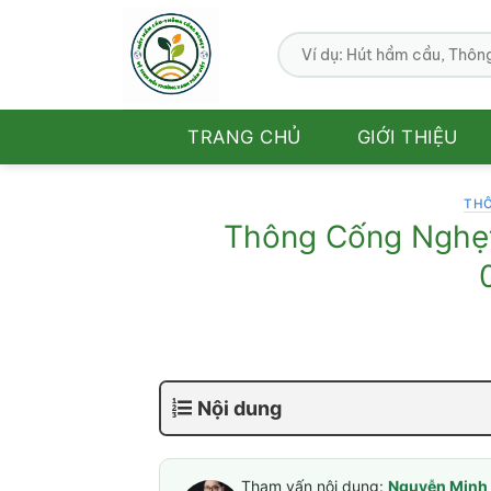
Bỏ
qua
nội
dung
TRANG CHỦ
GIỚI THIỆU
TH
Thông Cống Nghẹt
Nội dung
Tham vấn nội dung:
Nguyễn Minh 