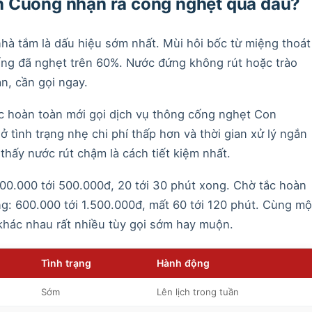
 Cuông nhận ra cống nghẹt qua đâu?
hà tắm là dấu hiệu sớm nhất. Mùi hôi bốc từ miệng thoát
ống đã nghẹt trên 60%. Nước đứng không rút hoặc trào
n, cần gọi ngay.
ắc hoàn toàn mới gọi dịch vụ thông cống nghẹt Con
ở tình trạng nhẹ chi phí thấp hơn và thời gian xử lý ngắn
thấy nước rút chậm là cách tiết kiệm nhất.
00.000 tới 500.000đ, 20 tới 30 phút xong. Chờ tắc hoàn
g: 600.000 tới 1.500.000đ, mất 60 tới 120 phút. Cùng mộ
n khác nhau rất nhiều tùy gọi sớm hay muộn.
Tình trạng
Hành động
Sớm
Lên lịch trong tuần