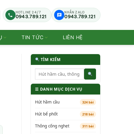
HOTLINE 24/7
NHẮN ZALO
0943.789.121
0943.789.121
Ụ
TIN TỨC
LIÊN HỆ
TÌM KIẾM
☰ DANH MỤC DỊCH VỤ
Hút hầm cầu
324 bài
Hút bể phốt
218 bài
Thông cống nghẹt
311 bài