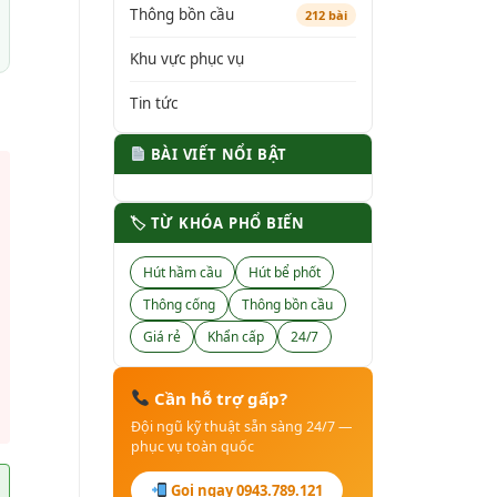
Thông bồn cầu
212 bài
Khu vực phục vụ
Tin tức
BÀI VIẾT NỔI BẬT
🏷 TỪ KHÓA PHỔ BIẾN
Hút hầm cầu
Hút bể phốt
Thông cống
Thông bồn cầu
Giá rẻ
Khẩn cấp
24/7
Cần hỗ trợ gấp?
Đội ngũ kỹ thuật sẵn sàng 24/7 —
phục vụ toàn quốc
Gọi ngay 0943.789.121