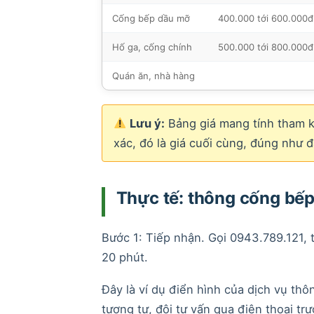
Cống bếp dầu mỡ
400.000 tới 600.000đ
Hố ga, cống chính
500.000 tới 800.000đ
Quán ăn, nhà hàng
Lưu ý:
Bảng giá mang tính tham k
xác, đó là giá cuối cùng, đúng như đ
Thực tế: thông cống bế
Bước 1: Tiếp nhận. Gọi 0943.789.121, t
20 phút.
Đây là ví dụ điển hình của dịch vụ th
tương tự, đội tư vấn qua điện thoại trư