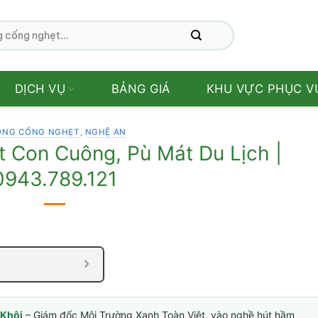
DỊCH VỤ
BẢNG GIÁ
KHU VỰC PHỤC V
ÔNG CỐNG NGHẸT
,
NGHỆ AN
 Con Cuông, Pù Mát Du Lịch |
0943.789.121
Khôi
– Giám đốc Môi Trường Xanh Toàn Việt, vào nghề hút hầm