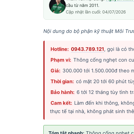
cầu từ năm 2011.
Cập nhật lần cuối: 04/07/2026
Nội dung do bộ phận kỹ thuật Môi Trư
Hotline:
0943.789.121
, gọi là có t
Phạm vi:
Thông cống nghẹt con cu
Giá:
300.000 tới 1.500.000đ theo mứ
Thời gian:
có mặt 20 tới 60 phút tùy
Bảo hành:
6 tới 12 tháng tùy tình 
Cam kết:
Làm đến khi thông, không
thực tế tại nhà, không phát sinh th
Tóm tắt nhanh:
Thông cống nghẹt co