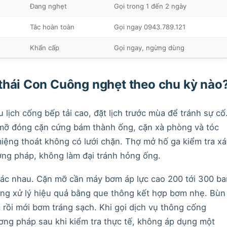
Đang nghẹt
Gọi trong 1 đến 2 ngày
Tắc hoàn toàn
Gọi ngay 0943.789.121
Khẩn cấp
Gọi ngay, ngừng dùng
thái Con Cuông nghẹt theo chu kỳ nào
lịch cống bếp tải cao, đặt lịch trước mùa để tránh sự cố
mỡ đóng cặn cứng bám thành ống, cặn xà phòng và tóc
iệng thoát không có lưới chặn. Thợ mở hố ga kiểm tra xá
ng pháp, không làm đại tránh hỏng ống.
c nhau. Cặn mỡ cần máy bơm áp lực cao 200 tới 300 ba
òng xử lý hiệu quả bằng que thông kết hợp bơm nhẹ. Bùn
 rồi mới bơm tráng sạch. Khi gọi dịch vụ thông cống
ng pháp sau khi kiểm tra thực tế, không áp dụng một