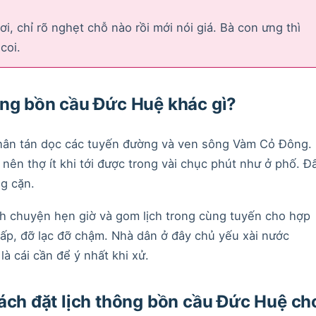
i, chỉ rõ nghẹt chỗ nào rồi mới nói giá. Bà con ưng thì
coi.
ông bồn cầu Đức Huệ khác gì?
phân tán dọc các tuyến đường và ven sông Vàm Cỏ Đông.
nên thợ ít khi tới được trong vài chục phút như ở phố. Đ
g cặn.
nh chuyện hẹn giờ và gom lịch trong cùng tuyến cho hợp
 ấp, đỡ lạc đỡ chậm. Nhà dân ở đây chủ yếu xài nước
à cái cần để ý nhất khi xử.
cách đặt lịch thông bồn cầu Đức Huệ ch