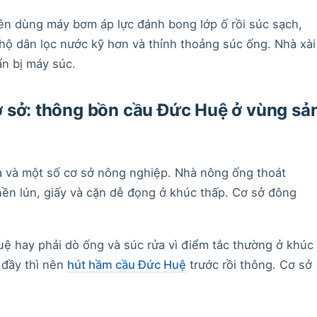
n dùng máy bơm áp lực đánh bong lớp ố rồi súc sạch,
hộ dân lọc nước kỹ hơn và thỉnh thoảng súc ống. Nhà xài
n bị máy súc.
 sở: thông bồn cầu Đức Huệ ở vùng sả
a và một số cơ sở nông nghiệp. Nhà nông ống thoát
nền lún, giấy và cặn dễ đọng ở khúc thấp. Cơ sở đông
ệ hay phải dò ống và súc rửa vì điểm tắc thường ở khúc
 đầy thì nên
hút hầm cầu Đức Huệ
trước rồi thông. Cơ sở