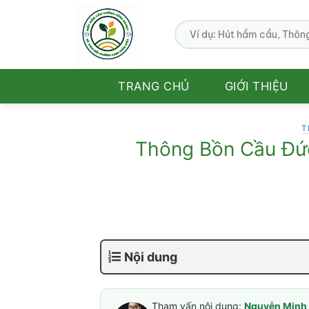
Bỏ
qua
nội
dung
TRANG CHỦ
GIỚI THIỆU
T
Thông Bồn Cầu Đức
Nội dung
Tham vấn nội dung:
Nguyễn Minh 