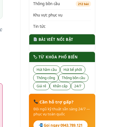
Thông bồn cầu
212 bài
Khu vực phục vụ
Tin tức
c
BÀI VIẾT NỔI BẬT
🏷 TỪ KHÓA PHỔ BIẾN
Hút hầm cầu
Hút bể phốt
Thông cống
Thông bồn cầu
Giá rẻ
Khẩn cấp
24/7
Cần hỗ trợ gấp?
Đội ngũ kỹ thuật sẵn sàng 24/7 —
phục vụ toàn quốc
Gọi ngay 0943.789.121