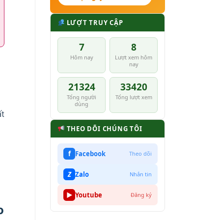
LƯỢT TRUY CẬP
7
8
Hôm nay
Lượt xem hôm
nay
21324
33420
Tổng người
Tổng lượt xem
dùng
ất
THEO DÕI CHÚNG TÔI
f
Facebook
Theo dõi
Z
Zalo
Nhắn tin
▶
Youtube
Đăng ký
o