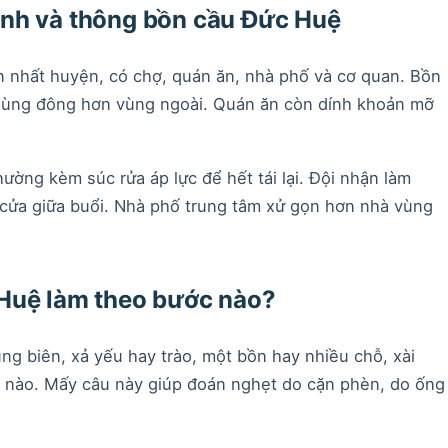
nh và thông bồn cầu Đức Huệ
 nhất huyện, có chợ, quán ăn, nhà phố và cơ quan. Bồn
 dùng đông hơn vùng ngoài. Quán ăn còn dính khoản mỡ
ờng kèm súc rửa áp lực để hết tái lại. Đội nhận làm
cửa giữa buổi. Nhà phố trung tâm xử gọn hơn nhà vùng
Huệ làm theo bước nào?
ùng biên, xả yếu hay trào, một bồn hay nhiều chỗ, xài
 nào. Mấy câu này giúp đoán nghẹt do cặn phèn, do ống