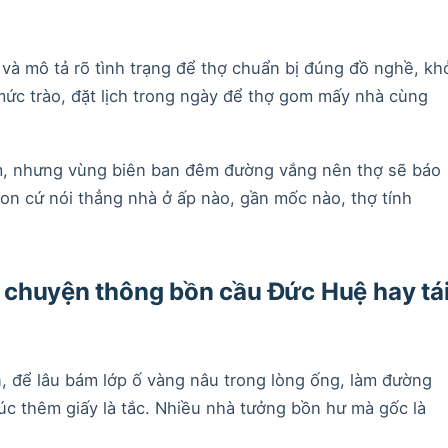
 và mô tả rõ tình trạng để thợ chuẩn bị đúng đồ nghề, kh
mức trào, đặt lịch trong ngày để thợ gom mấy nhà cùng
êm, nhưng vùng biên ban đêm đường vắng nên thợ sẽ báo
 con cứ nói thẳng nhà ở ấp nào, gần mốc nào, thợ tính
 chuyện thông bồn cầu Đức Huệ hay tá
 để lâu bám lớp ố vàng nâu trong lòng ống, làm đường
lúc thêm giấy là tắc. Nhiều nhà tưởng bồn hư mà gốc là