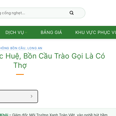
DỊCH VỤ
BẢNG GIÁ
KHU VỰC PHỤC V
HÔNG BỒN CẦU
,
LONG AN
 Huệ, Bồn Cầu Trào Gọi Là Có
Thợ
Khôi
– Giám đốc Môi Trường Xanh Toàn Việt, vào nghề hút hầm