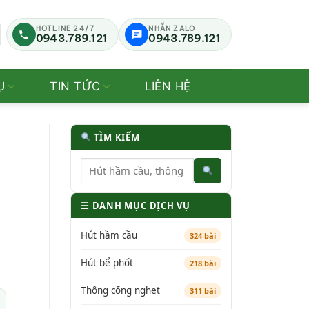
HOTLINE 24/7
NHẮN ZALO
0943.789.121
0943.789.121
Ụ
TIN TỨC
LIÊN HỆ
TÌM KIẾM
☰ DANH MỤC DỊCH VỤ
Hút hầm cầu
324 bài
Hút bể phốt
218 bài
Thông cống nghẹt
311 bài