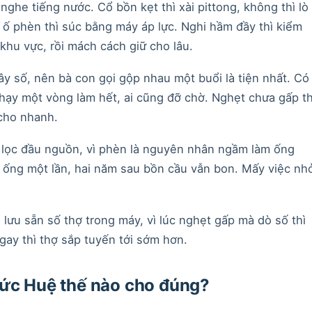
nghe tiếng nước. Cổ bồn kẹt thì xài pittong, không thì lò
h ố phèn thì súc bằng máy áp lực. Nghi hầm đầy thì kiểm
 khu vực, rồi mách cách giữ cho lâu.
y số, nên bà con gọi gộp nhau một buổi là tiện nhất. Có
hạy một vòng làm hết, ai cũng đỡ chờ. Nghẹt chưa gấp th
 cho nhanh.
i lọc đầu nguồn, vì phèn là nguyên nhân ngầm làm ống
c ống một lần, hai năm sau bồn cầu vẫn bon. Mấy việc nh
ưu sẵn số thợ trong máy, vì lúc nghẹt gấp mà dò số thì
ngay thì thợ sắp tuyến tới sớm hơn.
Đức Huệ thế nào cho đúng?