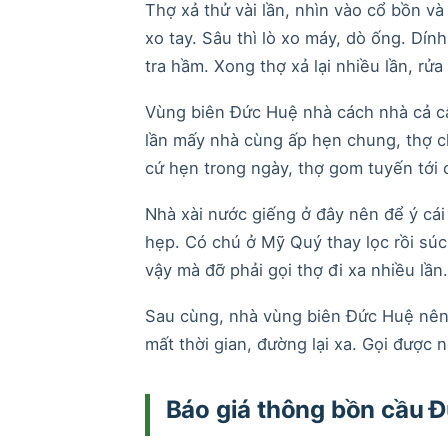
Thợ xả thử vài lần, nhìn vào cổ bồn và 
xo tay. Sâu thì lò xo máy, dò ống. Dín
tra hầm. Xong thợ xả lại nhiều lần, rửa
Vùng biên Đức Huệ nhà cách nhà cả câ
lần mấy nhà cùng ấp hẹn chung, thợ c
cứ hẹn trong ngày, thợ gom tuyến tới
Nhà xài nước giếng ở đây nên để ý cá
hẹp. Có chú ở Mỹ Quý thay lọc rồi sú
vậy mà đỡ phải gọi thợ đi xa nhiều lần.
Sau cùng, nhà vùng biên Đức Huệ nên l
mất thời gian, đường lại xa. Gọi được 
Báo giá thông bồn cầu 