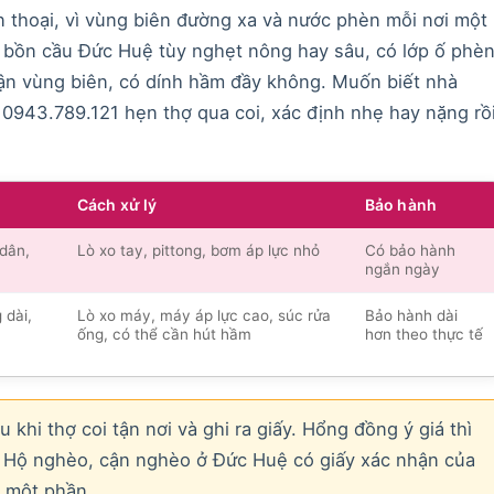
 thoại, vì vùng biên đường xa và nước phèn mỗi nơi một
g bồn cầu Đức Huệ tùy nghẹt nông hay sâu, có lớp ố phè
tận vùng biên, có dính hầm đầy không. Muốn biết nhà
0943.789.121 hẹn thợ qua coi, xác định nhẹ hay nặng rồ
Cách xử lý
Bảo hành
 dân,
Lò xo tay, pittong, bơm áp lực nhỏ
Có bảo hành
ngắn ngày
 dài,
Lò xo máy, máy áp lực cao, súc rửa
Bảo hành dài
ống, có thể cần hút hầm
hơn theo thực tế
 khi thợ coi tận nơi và ghi ra giấy. Hổng đồng ý giá thì
p. Hộ nghèo, cận nghèo ở Đức Huệ có giấy xác nhận của
m một phần.