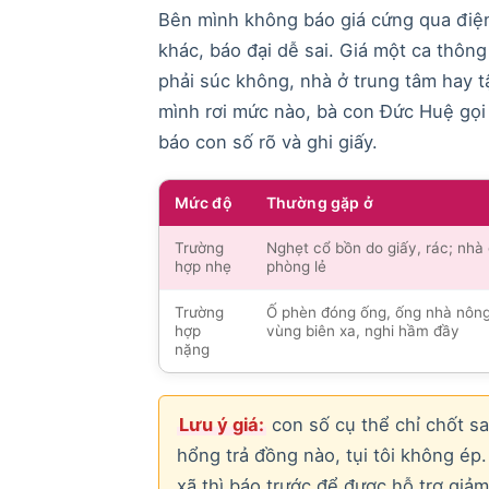
Bên mình không báo giá cứng qua điện
khác, báo đại dễ sai. Giá một ca thôn
phải súc không, nhà ở trung tâm hay 
mình rơi mức nào, bà con Đức Huệ gọi 
báo con số rõ và ghi giấy.
Mức độ
Thường gặp ở
Trường
Nghẹt cổ bồn do giấy, rác; nhà
hợp nhẹ
phòng lẻ
Trường
Ố phèn đóng ống, ống nhà nông
hợp
vùng biên xa, nghi hầm đầy
nặng
Lưu ý giá:
con số cụ thể chỉ chốt sau
hổng trả đồng nào, tụi tôi không é
xã thì báo trước để được hỗ trợ giả