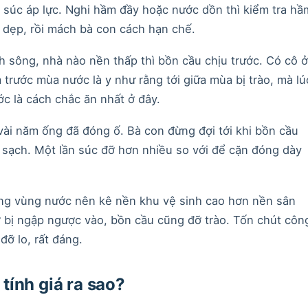
i súc áp lực. Nghi hầm đầy hoặc nước dồn thì kiểm tra hầ
n dẹp, rồi mách bà con cách hạn chế.
 sông, nhà nào nền thấp thì bồn cầu chịu trước. Có cô ở
rước mùa nước là y như rằng tới giữa mùa bị trào, mà lú
c là cách chắc ăn nhất ở đây.
ài năm ống đã đóng ố. Bà con đừng đợi tới khi bồn cầu
 sạch. Một lần súc đỡ hơn nhiều so với để cặn đóng dày
g vùng nước nên kê nền khu vệ sinh cao hơn nền sân
ỡ bị ngập ngược vào, bồn cầu cũng đỡ trào. Tốn chút côn
ỡ lo, rất đáng.
ính giá ra sao?