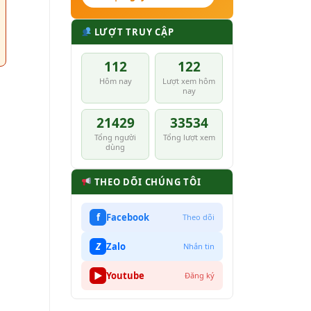
LƯỢT TRUY CẬP
112
122
Hôm nay
Lượt xem hôm
nay
21429
33534
Tổng người
Tổng lượt xem
dùng
THEO DÕI CHÚNG TÔI
f
Facebook
Theo dõi
Z
Zalo
Nhắn tin
▶
Youtube
Đăng ký