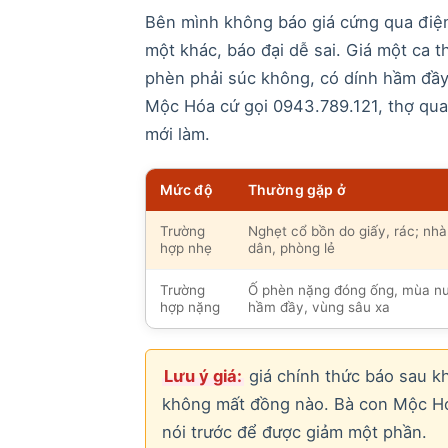
Bên mình không báo giá cứng qua điện
một khác, báo đại dễ sai. Giá một ca 
phèn phải súc không, có dính hầm đầy
Mộc Hóa cứ gọi 0943.789.121, thợ qua 
mới làm.
Mức độ
Thường gặp ở
Trường
Nghẹt cổ bồn do giấy, rác; nhà
hợp nhẹ
dân, phòng lẻ
Trường
Ố phèn nặng đóng ống, mùa n
hợp nặng
hầm đầy, vùng sâu xa
Lưu ý giá:
giá chính thức báo sau khi
không mất đồng nào. Bà con Mộc Hóa
nói trước để được giảm một phần.