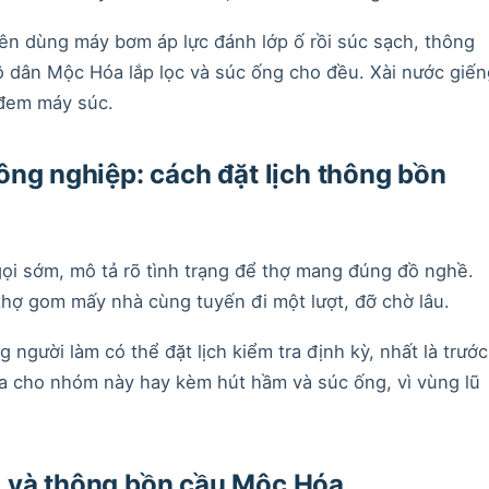
n dùng máy bơm áp lực đánh lớp ố rồi súc sạch, thông
hộ dân Mộc Hóa lắp lọc và súc ống cho đều. Xài nước giến
 đem máy súc.
ông nghiệp: cách đặt lịch thông bồn
gọi sớm, mô tả rõ tình trạng để thợ mang đúng đồ nghề.
 thợ gom mấy nhà cùng tuyến đi một lượt, đỡ chờ lâu.
gười làm có thể đặt lịch kiểm tra định kỳ, nhất là trước
 cho nhóm này hay kèm hút hầm và súc ống, vì vùng lũ
 và thông bồn cầu Mộc Hóa