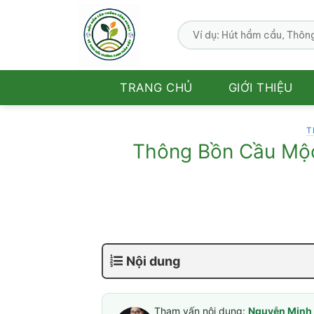
Bỏ
qua
nội
dung
TRANG CHỦ
GIỚI THIỆU
T
Thông Bồn Cầu Mộc
Nội dung
Tham vấn nội dung:
Nguyễn Minh 