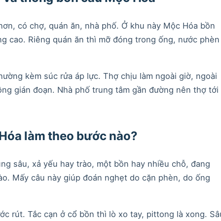
ơn, có chợ, quán ăn, nhà phố. Ở khu này Mộc Hóa bồn
ùng cao. Riêng quán ăn thì mỡ đóng trong ống, nước phèn
ường kèm súc rửa áp lực. Thợ chịu làm ngoài giờ, ngoài
ng gián đoạn. Nhà phố trung tâm gần đường nên thợ tới
Hóa làm theo bước nào?
vùng sâu, xả yếu hay trào, một bồn hay nhiều chỗ, đang
ào. Mấy câu này giúp đoán nghẹt do cặn phèn, do ống
c rút. Tắc cạn ở cổ bồn thì lò xo tay, pittong là xong. Sâ