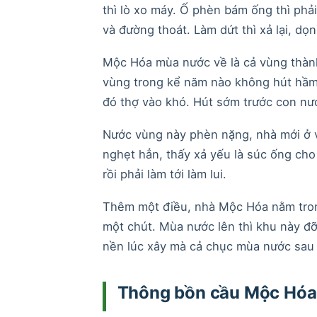
thì lò xo máy. Ố phèn bám ống thì phả
và đường thoát. Làm dứt thì xả lại, dọ
Mộc Hóa mùa nước về là cả vùng thành
vùng trong kể năm nào không hút hầm t
đó thợ vào khó. Hút sớm trước con nướ
Nước vùng này phèn nặng, nhà mới ở v
nghẹt hẳn, thấy xả yếu là súc ống cho
rồi phải làm tới làm lui.
Thêm một điều, nhà Mộc Hóa nằm tron
một chút. Mùa nước lên thì khu này đ
nền lúc xây mà cả chục mùa nước sau đ
Thông bồn cầu Mộc Hóa t