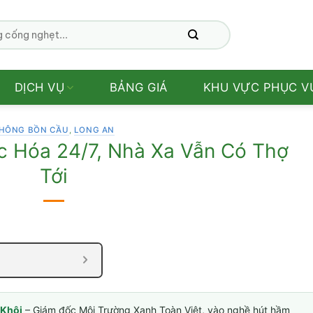
DỊCH VỤ
BẢNG GIÁ
KHU VỰC PHỤC V
HÔNG BỒN CẦU
,
LONG AN
 Hóa 24/7, Nhà Xa Vẫn Có Thợ
Tới
Khôi
– Giám đốc Môi Trường Xanh Toàn Việt, vào nghề hút hầm