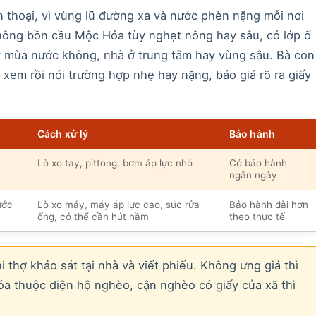
 thoại, vì vùng lũ đường xa và nước phèn nặng mỗi nơi
thông bồn cầu Mộc Hóa tùy nghẹt nông hay sâu, có lớp ố
 mùa nước không, nhà ở trung tâm hay vùng sâu. Bà con
xem rồi nói trường hợp nhẹ hay nặng, báo giá rõ ra giấy
Cách xử lý
Bảo hành
Lò xo tay, pittong, bơm áp lực nhỏ
Có bảo hành
ngắn ngày
ước
Lò xo máy, máy áp lực cao, súc rửa
Bảo hành dài hơn
ống, có thể cần hút hầm
theo thực tế
 thợ khảo sát tại nhà và viết phiếu. Không ưng giá thì
 thuộc diện hộ nghèo, cận nghèo có giấy của xã thì