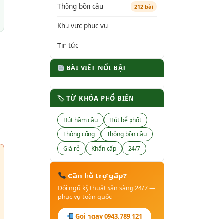
Thông bồn cầu
212 bài
Khu vực phục vụ
Tin tức
BÀI VIẾT NỔI BẬT
🏷 TỪ KHÓA PHỔ BIẾN
Hút hầm cầu
Hút bể phốt
Thông cống
Thông bồn cầu
Giá rẻ
Khẩn cấp
24/7
Cần hỗ trợ gấp?
Đội ngũ kỹ thuật sẵn sàng 24/7 —
phục vụ toàn quốc
Gọi ngay 0943.789.121