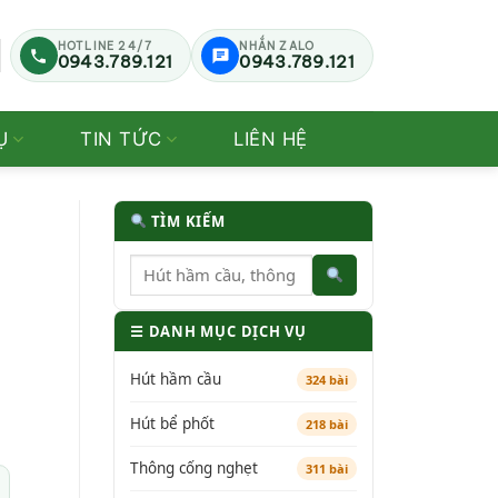
HOTLINE 24/7
NHẮN ZALO
0943.789.121
0943.789.121
Ụ
TIN TỨC
LIÊN HỆ
TÌM KIẾM
☰ DANH MỤC DỊCH VỤ
Hút hầm cầu
324 bài
Hút bể phốt
218 bài
Thông cống nghẹt
311 bài