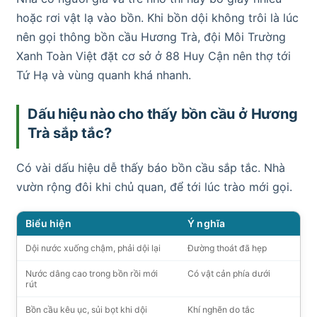
hoặc rơi vật lạ vào bồn. Khi bồn dội không trôi là lúc
nên gọi thông bồn cầu Hương Trà, đội Môi Trường
Xanh Toàn Việt đặt cơ sở ở 88 Huy Cận nên thợ tới
Tứ Hạ và vùng quanh khá nhanh.
Dấu hiệu nào cho thấy bồn cầu ở Hương
Trà sắp tắc?
Có vài dấu hiệu dễ thấy báo bồn cầu sắp tắc. Nhà
vườn rộng đôi khi chủ quan, để tới lúc trào mới gọi.
Biểu hiện
Ý nghĩa
Dội nước xuống chậm, phải dội lại
Đường thoát đã hẹp
Nước dâng cao trong bồn rồi mới
Có vật cản phía dưới
rút
Bồn cầu kêu ục, sủi bọt khi dội
Khí nghẽn do tắc