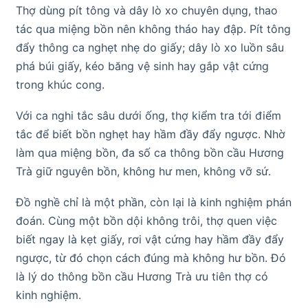
Thợ dùng pít tông và dây lò xo chuyên dụng, thao
tác qua miệng bồn nên không tháo hay đập. Pít tông
đẩy thông ca nghẹt nhẹ do giấy; dây lò xo luồn sâu
phá búi giấy, kéo băng vệ sinh hay gắp vật cứng
trong khúc cong.
Với ca nghi tắc sâu dưới ống, thợ kiểm tra tới điểm
tắc để biết bồn nghẹt hay hầm đầy đẩy ngược. Nhờ
làm qua miệng bồn, đa số ca thông bồn cầu Hương
Trà giữ nguyên bồn, không hư men, không vỡ sứ.
Đồ nghề chỉ là một phần, còn lại là kinh nghiệm phán
đoán. Cùng một bồn dội không trôi, thợ quen việc
biết ngay là kẹt giấy, rơi vật cứng hay hầm đầy đẩy
ngược, từ đó chọn cách đúng mà không hư bồn. Đó
là lý do thông bồn cầu Hương Trà ưu tiên thợ có
kinh nghiệm.