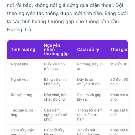
nơi rồi báo, không nói giá cứng qua điện thoại. Đội
theo nguyên tắc thông được mới tính tiền. Bảng dưới
là các tình huống thường gặp cho thông bồn cầu
Hương Trà.
Nguyên
Tình huống
nhân
Cách xử lý
Thời gian
thường gặp
Nghẹt nhẹ
Giấy vệ sinh
Pít tông, dây lò
15 đến 30 phú
dồn cục
xo
Nghẹt vừa
Băng vệ sinh,
Dây lò xo
30 đến 60
khăn giấy
chuyên dụng
phút
Rơi vật cứng
Nắp chai, bàn
Soi tìm và gắp
Khảo sát tại
chải, đồ chơi
lấy ra
chỗ
Tắc sâu dưới
Cặn bám,
Thông tới điểm
Khảo sát tại
ống
nghẹt phía bể
tắc, kiểm tra
chỗ
phốt
hầm
Hầm đầy đẩy
Bể phốt đầy
Tư vấn hút
Khảo sát tại
ngược
lâu ngày
hầm cầu kèm
chỗ