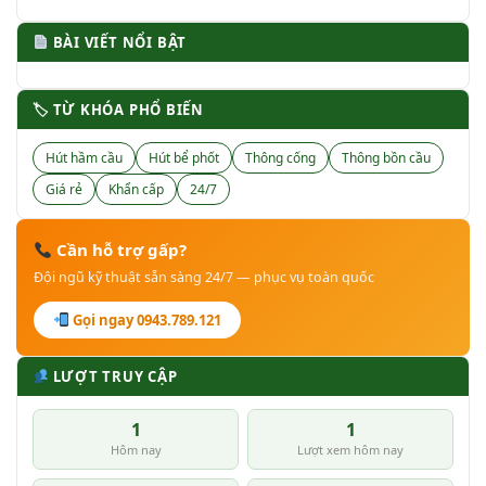
BÀI VIẾT NỔI BẬT
🏷 TỪ KHÓA PHỔ BIẾN
Hút hầm cầu
Hút bể phốt
Thông cống
Thông bồn cầu
Giá rẻ
Khẩn cấp
24/7
Cần hỗ trợ gấp?
Đội ngũ kỹ thuật sẵn sàng 24/7 — phục vụ toàn quốc
Gọi ngay 0943.789.121
LƯỢT TRUY CẬP
1
1
Hôm nay
Lượt xem hôm nay