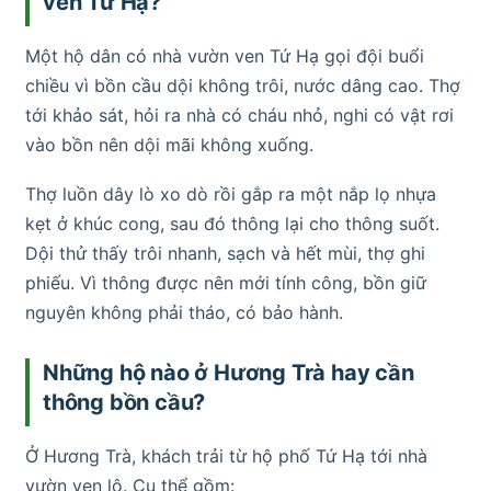
ven Tứ Hạ?
Một hộ dân có nhà vườn ven Tứ Hạ gọi đội buổi
chiều vì bồn cầu dội không trôi, nước dâng cao. Thợ
tới khảo sát, hỏi ra nhà có cháu nhỏ, nghi có vật rơi
vào bồn nên dội mãi không xuống.
Thợ luồn dây lò xo dò rồi gắp ra một nắp lọ nhựa
kẹt ở khúc cong, sau đó thông lại cho thông suốt.
Dội thử thấy trôi nhanh, sạch và hết mùi, thợ ghi
phiếu. Vì thông được nên mới tính công, bồn giữ
nguyên không phải tháo, có bảo hành.
Những hộ nào ở Hương Trà hay cần
thông bồn cầu?
Ở Hương Trà, khách trải từ hộ phố Tứ Hạ tới nhà
vườn ven lộ. Cụ thể gồm: