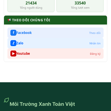
21434
33540
Tổng người dùng
Tổng lượt xem
THEO DÕI CHÚNG TÔI
f
Facebook
Theo dõi
Z
Zalo
Nhắn tin
▶
Youtube
Đăng ký
Môi Trường Xanh Toàn Việt