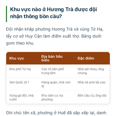
Khu vực nào ở Hương Trà được đội
nhận thông bồn cầu?
Đội nhận khắp phường Hương Trà và vùng Tứ Hạ,
lấy cơ sở Huy Cận làm điểm xuất thợ. Bảng dưới
gom theo khu.
Địa bàn tiêu
Khu vực
Đặc điểm
biểu
Khu phố Tứ Hạ
Các tổ dân phố
Nhà sát nhau, ống
trung tâm
chung
Ven Quốc lộ 1
Hàng quán, nhà ven
Nhà vệ sinh tải cao
lộ
Vùng gò đồi, nhà
Khu dân cư rìa
Bồn cầu cũ, ống dài
vườn
phường
Ghi chú: tên xã, phường ở Huế đã sắp xếp lại, danh