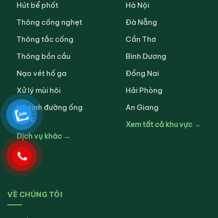
Hút bể phốt
Hà Nội
Thông cống nghẹt
Đà Nẵng
Thông tắc cống
Cần Thơ
Thông bồn cầu
Bình Dương
Nạo vét hố ga
Đồng Nai
Xử lý mùi hôi
Hải Phòng
Vệ sinh đường ống
An Giang
nước
Xem tất cả khu vực →
Dịch vụ khác →
VỀ CHÚNG TÔI