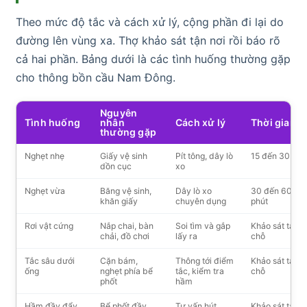
Theo mức độ tắc và cách xử lý, cộng phần đi lại do
đường lên vùng xa. Thợ khảo sát tận nơi rồi báo rõ
cả hai phần. Bảng dưới là các tình huống thường gặp
cho thông bồn cầu Nam Đông.
Nguyên
Tình huống
nhân
Cách xử lý
Thời gian
thường gặp
Nghẹt nhẹ
Giấy vệ sinh
Pít tông, dây lò
15 đến 30 phú
dồn cục
xo
Nghẹt vừa
Băng vệ sinh,
Dây lò xo
30 đến 60
khăn giấy
chuyên dụng
phút
Rơi vật cứng
Nắp chai, bàn
Soi tìm và gắp
Khảo sát tại
chải, đồ chơi
lấy ra
chỗ
Tắc sâu dưới
Cặn bám,
Thông tới điểm
Khảo sát tại
ống
nghẹt phía bể
tắc, kiểm tra
chỗ
phốt
hầm
Hầm đầy đẩy
Bể phốt đầy
Tư vấn hút
Khảo sát tại