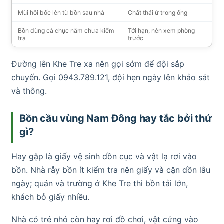
Mùi hôi bốc lên từ bồn sau nhà
Chất thải ứ trong ống
Bồn dùng cả chục năm chưa kiểm
Tới hạn, nên xem phòng
tra
trước
Đường lên Khe Tre xa nên gọi sớm để đội sắp
chuyến. Gọi 0943.789.121, đội hẹn ngày lên khảo sát
và thông.
Bồn cầu vùng Nam Đông hay tắc bởi thứ
gì?
Hay gặp là giấy vệ sinh dồn cục và vật lạ rơi vào
bồn. Nhà rẫy bồn ít kiểm tra nên giấy và cặn dồn lâu
ngày; quán và trường ở Khe Tre thì bồn tải lớn,
khách bỏ giấy nhiều.
Nhà có trẻ nhỏ còn hay rơi đồ chơi, vật cứng vào