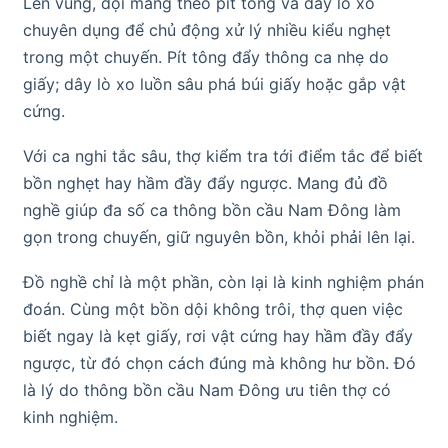
Lên vùng, đội mang theo pít tông và dây lò xo
chuyên dụng để chủ động xử lý nhiều kiểu nghẹt
trong một chuyến. Pít tông đẩy thông ca nhẹ do
giấy; dây lò xo luồn sâu phá búi giấy hoặc gắp vật
cứng.
Với ca nghi tắc sâu, thợ kiểm tra tới điểm tắc để biết
bồn nghẹt hay hầm đầy đẩy ngược. Mang đủ đồ
nghề giúp đa số ca thông bồn cầu Nam Đông làm
gọn trong chuyến, giữ nguyên bồn, khỏi phải lên lại.
Đồ nghề chỉ là một phần, còn lại là kinh nghiệm phán
đoán. Cùng một bồn dội không trôi, thợ quen việc
biết ngay là kẹt giấy, rơi vật cứng hay hầm đầy đẩy
ngược, từ đó chọn cách đúng mà không hư bồn. Đó
là lý do thông bồn cầu Nam Đông ưu tiên thợ có
kinh nghiệm.