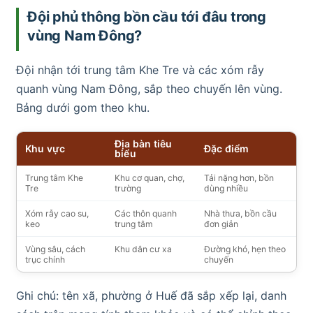
Đội phủ thông bồn cầu tới đâu trong
vùng Nam Đông?
Đội nhận tới trung tâm Khe Tre và các xóm rẫy
quanh vùng Nam Đông, sắp theo chuyến lên vùng.
Bảng dưới gom theo khu.
Địa bàn tiêu
Khu vực
Đặc điểm
biểu
Trung tâm Khe
Khu cơ quan, chợ,
Tải nặng hơn, bồn
Tre
trường
dùng nhiều
Xóm rẫy cao su,
Các thôn quanh
Nhà thưa, bồn cầu
keo
trung tâm
đơn giản
Vùng sâu, cách
Khu dân cư xa
Đường khó, hẹn theo
trục chính
chuyến
Ghi chú: tên xã, phường ở Huế đã sắp xếp lại, danh