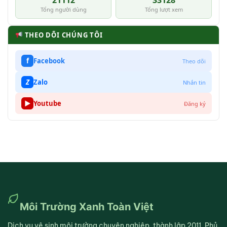
21112
33128
Tổng người dùng
Tổng lượt xem
THEO DÕI CHÚNG TÔI
f
Facebook
Theo dõi
Z
Zalo
Nhắn tin
▶
Youtube
Đăng ký
Môi Trường Xanh Toàn Việt
Dịch vụ vệ sinh môi trường chuyên nghiệp, thành lập 2011. Phủ