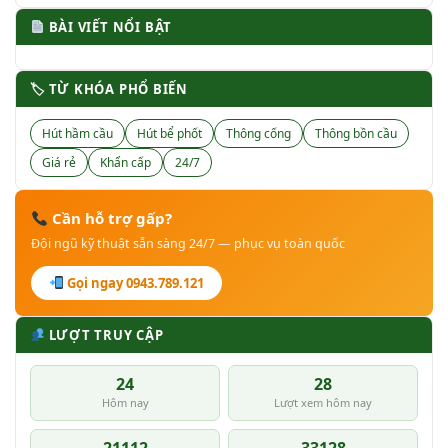
BÀI VIẾT NỔI BẬT
🏷 TỪ KHÓA PHỔ BIẾN
Hút hầm cầu
Hút bể phốt
Thông cống
Thông bồn cầu
Giá rẻ
Khẩn cấp
24/7
Cần hỗ trợ gấp?
Đội ngũ kỹ thuật sẵn sàng 24/7 — phục vụ toàn quốc
Gọi ngay 0943.789.121
LƯỢT TRUY CẬP
24
28
Hôm nay
Lượt xem hôm nay