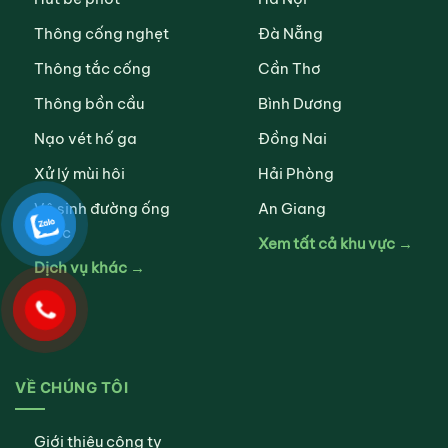
Thông cống nghẹt
Đà Nẵng
Thông tắc cống
Cần Thơ
Thông bồn cầu
Bình Dương
Nạo vét hố ga
Đồng Nai
Xử lý mùi hôi
Hải Phòng
Vệ sinh đường ống
An Giang
nước
Xem tất cả khu vực →
Dịch vụ khác →
VỀ CHÚNG TÔI
Giới thiệu công ty