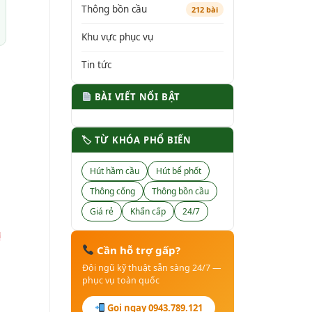
Thông bồn cầu
212 bài
Khu vực phục vụ
Tin tức
BÀI VIẾT NỔI BẬT
🏷 TỪ KHÓA PHỔ BIẾN
Hút hầm cầu
Hút bể phốt
Thông cống
Thông bồn cầu
Giá rẻ
Khẩn cấp
24/7
u
Cần hỗ trợ gấp?
Đội ngũ kỹ thuật sẵn sàng 24/7 —
phục vụ toàn quốc
Gọi ngay 0943.789.121