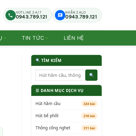
HOTLINE 24/7
NHẮN ZALO
0943.789.121
0943.789.121
Ụ
TIN TỨC
LIÊN HỆ
TÌM KIẾM
☰ DANH MỤC DỊCH VỤ
Hút hầm cầu
324 bài
Hút bể phốt
218 bài
Thông cống nghẹt
311 bài