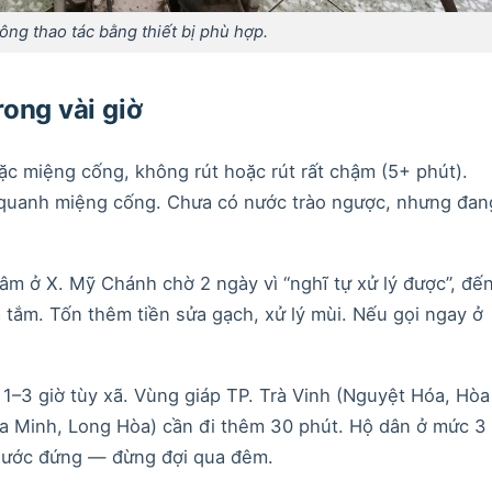
ông thao tác bằng thiết bị phù hợp.
rong vài giờ
c miệng cống, không rút hoặc rút rất chậm (5+ phút).
 quanh miệng cống. Chưa có nước trào ngược, nhưng đan
 ở X. Mỹ Chánh chờ 2 ngày vì “nghĩ tự xử lý được”, đế
 tắm. Tốn thêm tiền sửa gạch, xử lý mùi. Nếu gọi ngay ở
1–3 giờ tùy xã. Vùng giáp TP. Trà Vinh (Nguyệt Hóa, Hòa
a Minh, Long Hòa) cần đi thêm 30 phút. Hộ dân ở mức 3
nước đứng — đừng đợi qua đêm.