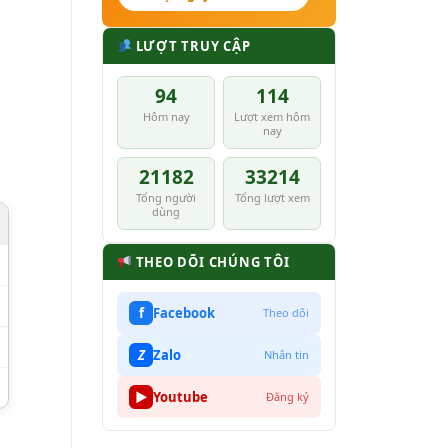
LƯỢT TRUY CẬP
94
114
Hôm nay
Lượt xem hôm
nay
21182
33214
Tổng người
Tổng lượt xem
dùng
THEO DÕI CHÚNG TÔI
f
Facebook
Theo dõi
Z
Zalo
Nhắn tin
▶
Youtube
Đăng ký