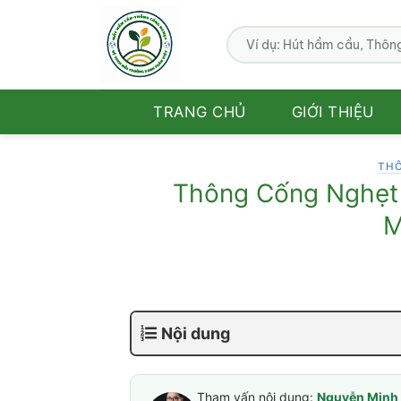
Bỏ
qua
nội
dung
TRANG CHỦ
GIỚI THIỆU
TH
Thông Cống Nghẹt 
M
Nội dung
Tham vấn nội dung:
Nguyễn Minh 