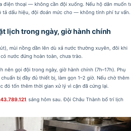
qua điện thoại — không cần đội xuống. Nếu hộ dân muốn t
tả dấu hiệu, đội đoán mức cho — không tính phí tư vấn.
t lịch trong ngày, giờ hành chính
hút), mùi nồng dần lên dù xả nước thường xuyên, đôi khi
 có nước đứng hoàn toàn, chưa trào.
 nên gọi đội trong ngày, giờ hành chính (7h–17h). Phụ
ể chuẩn bị đầy đủ thiết bị, làm gọn 1–2 giờ. Nếu chờ thêm
đó tốn thêm thời gian xử lý vì cặn đã cứng lại.
43.789.121
sáng hôm sau. Đội Châu Thành bố trí lịch