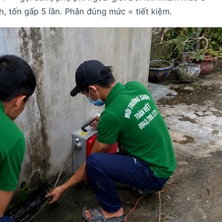
, tốn gấp 5 lần. Phân đúng mức = tiết kiệm.