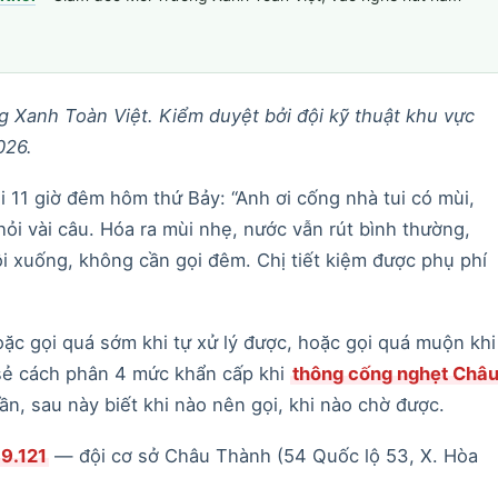
 Xanh Toàn Việt. Kiểm duyệt bởi đội kỹ thuật khu vực
026.
 11 giờ đêm hôm thứ Bảy: “Anh ơi cống nhà tui có mùi,
ỏi vài câu. Hóa ra mùi nhẹ, nước vẫn rút bình thường,
ội xuống, không cần gọi đêm. Chị tiết kiệm được phụ phí
oặc gọi quá sớm khi tự xử lý được, hoặc gọi quá muộn khi
 sẻ cách phân 4 mức khẩn cấp khi
thông cống nghẹt Châ
ần, sau này biết khi nào nên gọi, khi nào chờ được.
89.121
— đội cơ sở Châu Thành (54 Quốc lộ 53, X. Hòa