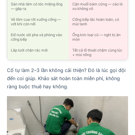
Sàn nhà tắm có tóc miệng ống
Cặn muối bám cứng — cào lò
— gắp ra
xo không vô
Vỏ tôm cua rớt xuống cống —
Cống bếp tắc hoàn toàn, có
vớt khi còn nổi
mùi tanh
Đổ nước sôi pha xà phòng vào
Ống kim loại cũ — nghi bị ăn
cống bếp
mòn
Lắp lưới chặn rác mới
Tất cả lỗ thoát chậm cùng lúc
+ mùi nồng
Cố tự làm 2–3 lần không cải thiện? Đó là lúc gọi đội
đến coi giúp. Khảo sát hoàn toàn miễn phí, không
ràng buộc thuê hay không.