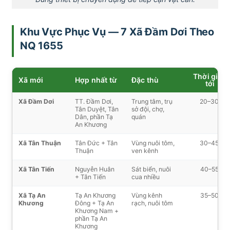
Khu Vực Phục Vụ — 7 Xã Đầm Dơi Theo
NQ 1655
Thời gian
Xã mới
Hợp nhất từ
Đặc thù
tới
Xã Đầm Dơi
TT. Đầm Dơi,
Trung tâm, trụ
20–30′
Tân Duyệt, Tân
sở đội, chợ,
Dân, phần Tạ
quán
An Khương
Xã Tân Thuận
Tân Đức + Tân
Vùng nuôi tôm,
30–45′
Thuận
ven kênh
Xã Tân Tiến
Nguyễn Huân
Sát biển, nuôi
40–55′
+ Tân Tiến
cua nhiều
Xã Tạ An
Tạ An Khương
Vùng kênh
35–50′
Khương
Đông + Tạ An
rạch, nuôi tôm
Khương Nam +
phần Tạ An
Khương