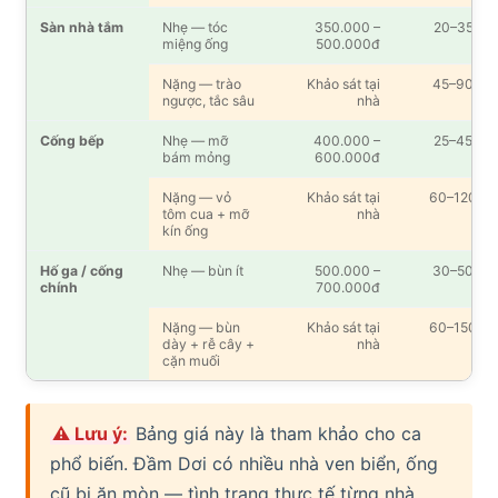
Sàn nhà tắm
Nhẹ — tóc
350.000 –
20–35′
miệng ống
500.000đ
Nặng — trào
Khảo sát tại
45–90′
ngược, tắc sâu
nhà
Cống bếp
Nhẹ — mỡ
400.000 –
25–45′
bám mỏng
600.000đ
Nặng — vỏ
Khảo sát tại
60–120′
tôm cua + mỡ
nhà
kín ống
Hố ga / cống
Nhẹ — bùn ít
500.000 –
30–50′
chính
700.000đ
Nặng — bùn
Khảo sát tại
60–150′
dày + rễ cây +
nhà
cặn muối
⚠ Lưu ý:
Bảng giá này là tham khảo cho ca
phổ biến. Đầm Dơi có nhiều nhà ven biển, ống
cũ bị ăn mòn — tình trạng thực tế từng nhà