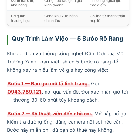
Quán hải sản,
Cống bếp tắc giữa giờ
Thi công ngoài giờ
nhà hàng
kinh doanh
cao điểm
Cơ quan,
Cống khu vực hành
Chứng từ thanh toán
trường học
chính tắc
hợp lệ
Quy Trình Làm Việc — 5 Bước Rõ Ràng
Khi gọi dịch vụ thông cống nghẹt Đầm Dơi của Môi
Trường Xanh Toàn Việt, sẽ có 5 bước rõ ràng để
không xảy ra hiểu lầm về giá hay công việc:
Bước 1 — Bạn gọi mô tả tình trạng.
Gọi
0943.789.121
, nói qua vấn đề. Đội xác nhận giờ tới
— thường 30–60 phút tùy khoảng cách.
Bước 2 — Kỹ thuật viên đến nhà coi.
Mở nắp hố ga,
kiểm tra đường ống, dùng camera nội soi nếu cần.
Bước này miễn phí, dù bạn có thuê hay không.