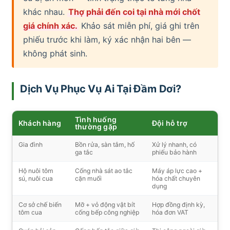
khác nhau.
Thợ phải đến coi tại nhà mới chốt
giá chính xác.
Khảo sát miễn phí, giá ghi trên
phiếu trước khi làm, ký xác nhận hai bên —
không phát sinh.
Dịch Vụ Phục Vụ Ai Tại Đầm Dơi?
Tình huống
Khách hàng
Đội hỗ trợ
thường gặp
Gia đình
Bồn rửa, sàn tắm, hố
Xử lý nhanh, có
ga tắc
phiếu bảo hành
Hộ nuôi tôm
Cống nhà sát ao tắc
Máy áp lực cao +
sú, nuôi cua
cặn muối
hóa chất chuyên
dụng
Cơ sở chế biến
Mỡ + vỏ động vật bít
Hợp đồng định kỳ,
tôm cua
cống bếp công nghiệp
hóa đơn VAT