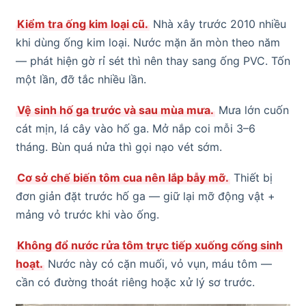
Kiểm tra ống kim loại cũ.
Nhà xây trước 2010 nhiều
khi dùng ống kim loại. Nước mặn ăn mòn theo năm
— phát hiện gờ rỉ sét thì nên thay sang ống PVC. Tốn
một lần, đỡ tắc nhiều lần.
Vệ sinh hố ga trước và sau mùa mưa.
Mưa lớn cuốn
cát mịn, lá cây vào hố ga. Mở nắp coi mỗi 3–6
tháng. Bùn quá nửa thì gọi nạo vét sớm.
Cơ sở chế biến tôm cua nên lắp bẫy mỡ.
Thiết bị
đơn giản đặt trước hố ga — giữ lại mỡ động vật +
mảng vỏ trước khi vào ống.
Không đổ nước rửa tôm trực tiếp xuống cống sinh
hoạt.
Nước này có cặn muối, vỏ vụn, máu tôm —
cần có đường thoát riêng hoặc xử lý sơ trước.