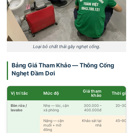
Loại bỏ chất thải gây nghẹt cống.
Bảng Giá Tham Khảo — Thông Cống
Nghẹt Đầm Dơi
Giá tham
Vị trí tắc
Mức độ
Thời gian
khảo
Bồn rửa /
Nhẹ — tóc, cặn
300.000 –
20–30′
lavabo
xà phòng
400.000đ
Nặng — cặn
Khảo sát tại
45–90′
muối + mỡ
nhà
đông