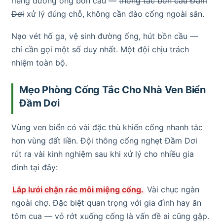
riêng đường ống bồn cầu —
thông tắc bồn cầu Đầm
Dơi
xử lý đúng chỗ, không cần đào cống ngoài sân.
Nạo vét hố ga, vệ sinh đường ống, hút bồn cầu —
chỉ cần gọi một số duy nhất. Một đội chịu trách
nhiệm toàn bộ.
Mẹo Phòng Cống Tắc Cho Nhà Ven Biển
Đầm Dơi
Vùng ven biển có vài đặc thù khiến cống nhanh tắc
hơn vùng đất liền. Đội thông cống nghẹt Đầm Dơi
rút ra vài kinh nghiệm sau khi xử lý cho nhiều gia
đình tại đây:
Lắp lưới chặn rác mỗi miệng cống.
Vài chục ngàn
ngoài chợ. Đặc biệt quan trọng với gia đình hay ăn
tôm cua — vỏ rớt xuống cống là vấn đề ai cũng gặp.