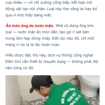
cua nhiều — vỏ rớt xuống cống bếp, kết hợp mỡ
động vật tạo nút chặn. Loại này thợ vãng lai hay bỏ
qua vì khó thấy bằng mắt.
Ăn mòn ống do nước mặn.
Nhà cũ dùng ống kim
loại — nước mặn ăn mòn dần, tạo gờ rỉ sét bên
trong làm hẹp dòng chảy. Đến lúc nào đó, chỉ một
mảng rỉ rơi ra là tắc hoàn toàn.
Hiểu được đặc thù này, dịch vụ thông cống nghẹt
Đầm Dơi cần thiết bị chuyên dụng — không phải đội
nào cũng có đủ.