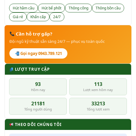
Hút hầm cầu
Hút bể phốt
Thông cống
Thông bồn cầu
Giá rẻ
Khẩn cấp
24/7
Cần hỗ trợ gấp?
Đội ngũ kỹ thuật sẵn sàng 24/7 — phục vụ toàn quốc
Gọi ngay 0943.789.121
LƯỢT TRUY CẬP
93
113
Hôm nay
Lượt xem hôm nay
21181
33213
Tổng người dùng
Tổng lượt xem
THEO DÕI CHÚNG TÔI