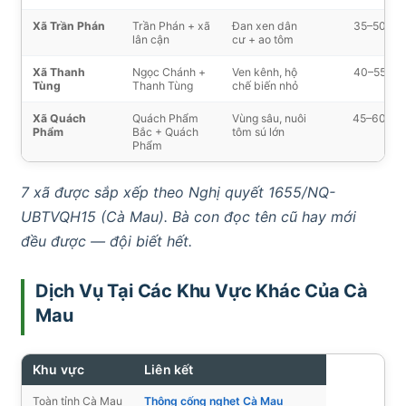
Xã Trần Phán
Trần Phán + xã
Đan xen dân
35–50′
lân cận
cư + ao tôm
Xã Thanh
Ngọc Chánh +
Ven kênh, hộ
40–55′
Tùng
Thanh Tùng
chế biến nhỏ
Xã Quách
Quách Phẩm
Vùng sâu, nuôi
45–60′
Phẩm
Bắc + Quách
tôm sú lớn
Phẩm
7 xã được sắp xếp theo Nghị quyết 1655/NQ-
UBTVQH15 (Cà Mau). Bà con đọc tên cũ hay mới
đều được — đội biết hết.
Dịch Vụ Tại Các Khu Vực Khác Của Cà
Mau
Khu vực
Liên kết
Toàn tỉnh Cà Mau
Thông cống nghẹt Cà Mau