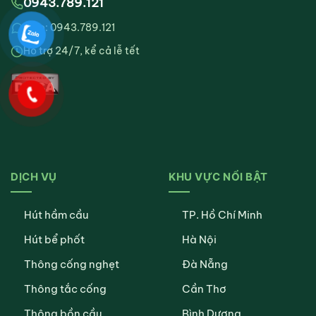
0943.789.121
Zalo: 0943.789.121
Hỗ trợ 24/7, kể cả lễ tết
DỊCH VỤ
KHU VỰC NỔI BẬT
Hút hầm cầu
TP. Hồ Chí Minh
Hút bể phốt
Hà Nội
Thông cống nghẹt
Đà Nẵng
Thông tắc cống
Cần Thơ
Thông bồn cầu
Bình Dương