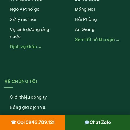
Nạo vét hố ga
Đồng Nai
Xử lý mùi hôi
Hải Phòng
Vệ sinh đường ống
An Giang
nước
Xem tất cả khu vực →
Dịch vụ khác →
VỀ CHÚNG TÔI
Giới thiệu công ty
Bảng giá dịch vụ
Quy trình thi công
☎ Gọi 0943.789.121
Chat Zalo
Chính sách bảo mật