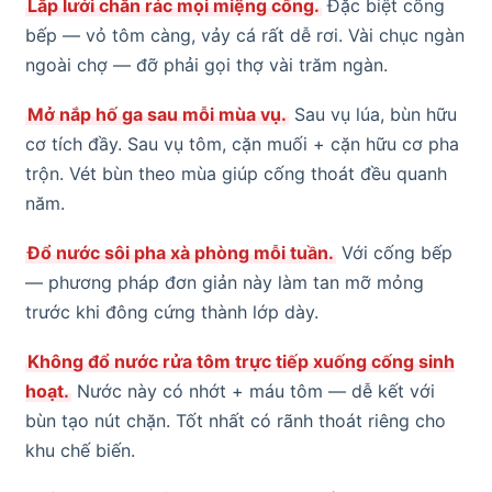
Lắp lưới chắn rác mọi miệng cống.
Đặc biệt cống
bếp — vỏ tôm càng, vảy cá rất dễ rơi. Vài chục ngàn
ngoài chợ — đỡ phải gọi thợ vài trăm ngàn.
Mở nắp hố ga sau mỗi mùa vụ.
Sau vụ lúa, bùn hữu
cơ tích đầy. Sau vụ tôm, cặn muối + cặn hữu cơ pha
trộn. Vét bùn theo mùa giúp cống thoát đều quanh
năm.
Đổ nước sôi pha xà phòng mỗi tuần.
Với cống bếp
— phương pháp đơn giản này làm tan mỡ mỏng
trước khi đông cứng thành lớp dày.
Không đổ nước rửa tôm trực tiếp xuống cống sinh
hoạt.
Nước này có nhớt + máu tôm — dễ kết với
bùn tạo nút chặn. Tốt nhất có rãnh thoát riêng cho
khu chế biến.