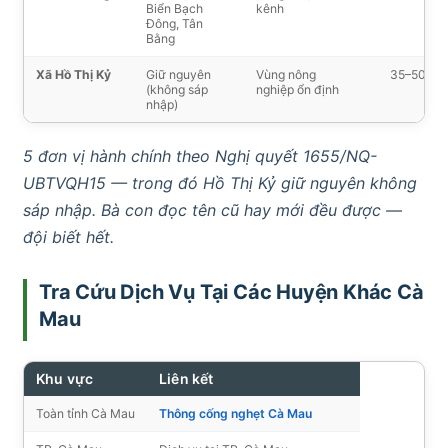
Biển Bạch
kênh
Đông, Tân
Bằng
Xã Hồ Thị Kỷ
Giữ nguyên
Vùng nông
35–50′
(không sáp
nghiệp ổn định
nhập)
5 đơn vị hành chính theo Nghị quyết 1655/NQ-
UBTVQH15 — trong đó Hồ Thị Kỷ giữ nguyên không
sáp nhập. Bà con đọc tên cũ hay mới đều được —
đội biết hết.
Tra Cứu Dịch Vụ Tại Các Huyện Khác Cà
Mau
Khu vực
Liên kết
Toàn tỉnh Cà Mau
Thông cống nghẹt Cà Mau