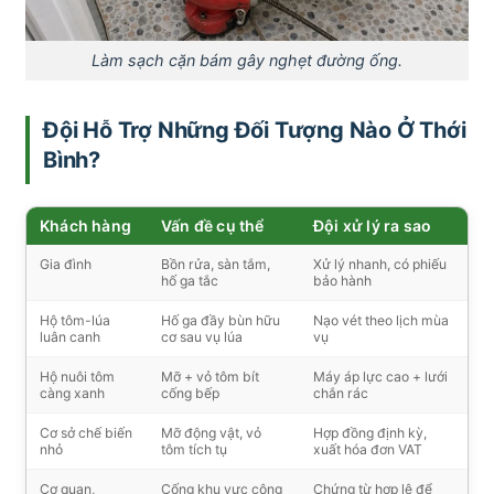
Làm sạch cặn bám gây nghẹt đường ống.
Đội Hỗ Trợ Những Đối Tượng Nào Ở Thới
Bình?
Khách hàng
Vấn đề cụ thể
Đội xử lý ra sao
Gia đình
Bồn rửa, sàn tắm,
Xử lý nhanh, có phiếu
hố ga tắc
bảo hành
Hộ tôm-lúa
Hố ga đầy bùn hữu
Nạo vét theo lịch mùa
luân canh
cơ sau vụ lúa
vụ
Hộ nuôi tôm
Mỡ + vỏ tôm bít
Máy áp lực cao + lưới
càng xanh
cống bếp
chắn rác
Cơ sở chế biến
Mỡ động vật, vỏ
Hợp đồng định kỳ,
nhỏ
tôm tích tụ
xuất hóa đơn VAT
Cơ quan,
Cống khu vực công
Chứng từ hợp lệ để