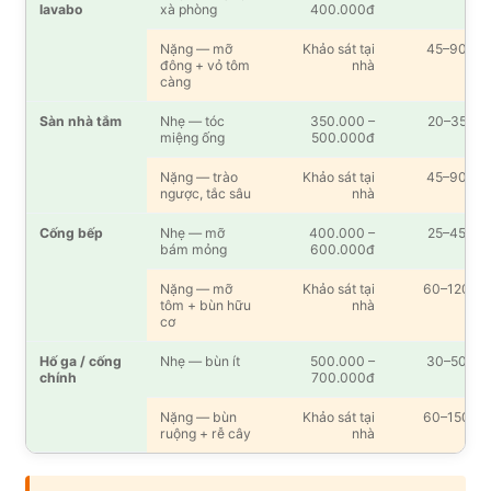
lavabo
xà phòng
400.000đ
Nặng — mỡ
Khảo sát tại
45–90′
đông + vỏ tôm
nhà
càng
Sàn nhà tắm
Nhẹ — tóc
350.000 –
20–35′
miệng ống
500.000đ
Nặng — trào
Khảo sát tại
45–90′
ngược, tắc sâu
nhà
Cống bếp
Nhẹ — mỡ
400.000 –
25–45′
bám mỏng
600.000đ
Nặng — mỡ
Khảo sát tại
60–120′
tôm + bùn hữu
nhà
cơ
Hố ga / cống
Nhẹ — bùn ít
500.000 –
30–50′
chính
700.000đ
Nặng — bùn
Khảo sát tại
60–150′
ruộng + rễ cây
nhà