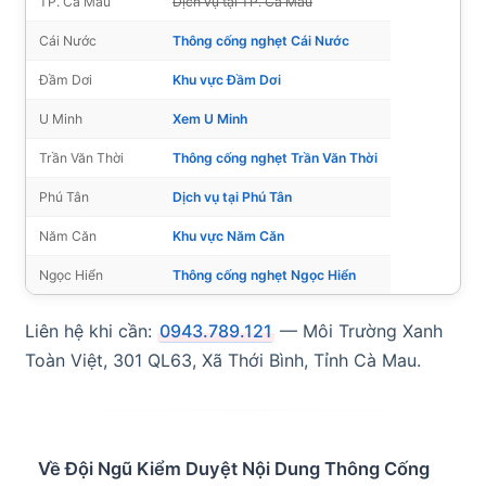
TP. Cà Mau
Dịch vụ tại TP. Cà Mau
Cái Nước
Thông cống nghẹt Cái Nước
Đầm Dơi
Khu vực Đầm Dơi
U Minh
Xem U Minh
Trần Văn Thời
Thông cống nghẹt Trần Văn Thời
Phú Tân
Dịch vụ tại Phú Tân
Năm Căn
Khu vực Năm Căn
Ngọc Hiển
Thông cống nghẹt Ngọc Hiển
Liên hệ khi cần:
0943.789.121
— Môi Trường Xanh
Toàn Việt, 301 QL63, Xã Thới Bình, Tỉnh Cà Mau.
Về Đội Ngũ Kiểm Duyệt Nội Dung Thông Cống