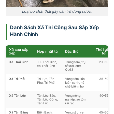
Loại bỏ chất thải gây cản trở dòng nước.
Danh Sách Xã Thi Công Sau Sắp Xếp
Hành Chính
Xã sau sắp
Thời gian
Hợp nhất từ
Đặc thù
xếp
tới
Xã Thới Bình
TT. Thới Bình,
Trung tâm, trụ
20–30′
xã Thới Bình
sở đội, chợ,
QL63
Xã Trí Phải
Trí Lực, Tân
Vùng tôm-lúa
35–50′
Phú, Trí Phải
luân canh, hộ
chế biến nhỏ
Xã Tân Lộc
Tân Lộc Bắc,
Vùng nông
40–55′
Tân Lộc Đông,
nghiệp, ao tôm
Tân Lộc
rải rác
Xã Tân Bằng
Biển Bạch,
Vùng sâu, ven
45–60′