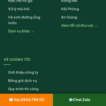
Nạo vét hố ga
Đồng Nai
Xử lý mùi hôi
Hải Phòng
Vệ sinh đường ống
An Giang
nước
Xem tất cả khu vực →
Dịch vụ khác →
VỀ CHÚNG TÔI
Giới thiệu công ty
Bảng giá dịch vụ
Quy trình thi công
Chính sách bảo mật
☎ Gọi 0943.789.121
Chat Zalo
Chính sách bảo hành