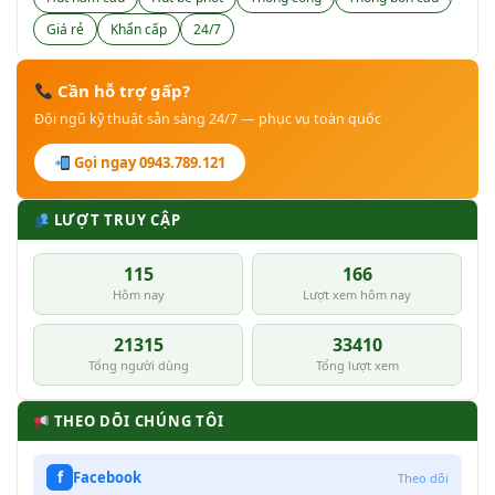
Giá rẻ
Khẩn cấp
24/7
Cần hỗ trợ gấp?
Đội ngũ kỹ thuật sẵn sàng 24/7 — phục vụ toàn quốc
Gọi ngay 0943.789.121
LƯỢT TRUY CẬP
115
166
Hôm nay
Lượt xem hôm nay
21315
33410
Tổng người dùng
Tổng lượt xem
THEO DÕI CHÚNG TÔI
f
Facebook
Theo dõi