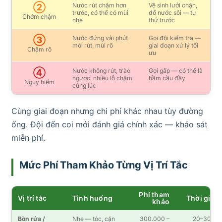
Nước rút chậm hơn
Vệ sinh lưới chặn,
②
trước, có thể có mùi
đổ nước sôi — tự
Chớm chậm
nhẹ
thử trước
Nước đứng vài phút
Gọi đội kiểm tra —
③
mới rút, mùi rõ
giai đoạn xử lý tối
Chậm rõ
ưu
Nước không rút, trào
Gọi gấp — có thể là
④
ngược, nhiều lỗ chậm
hầm cầu đầy
Nguy hiểm
cùng lúc
Cùng giai đoạn nhưng chi phí khác nhau tùy đường
ống. Đội đến coi mới đánh giá chính xác — khảo sát
miễn phí.
Mức Phí Tham Khảo Từng Vị Trí Tắc
Phí tham
Vị trí tắc
Tình huống
Thời gian
khảo
Bồn rửa /
Nhẹ — tóc, cặn
300.000 –
20–30′