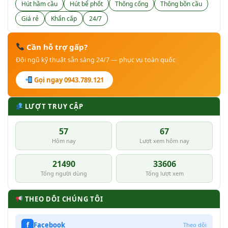
Hút hầm cầu
Hút bể phốt
Thông cống
Thông bồn cầu
Giá rẻ
Khẩn cấp
24/7
Cần hỗ trợ gấp?
Đội ngũ kỹ thuật sẵn sàng 24/7 — phục vụ toàn quốc
Gọi ngay 0943.789.121
LƯỢT TRUY CẬP
57
67
Hôm nay
Lượt xem hôm nay
21490
33606
Tổng người dùng
Tổng lượt xem
THEO DÕI CHÚNG TÔI
f
Facebook
Theo dõi