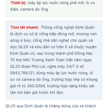
Thiết bị:
máy áp lực nước nóng phá mỡ, lò xo
điện, camera dò ống
Tóm tắt nhanh:
Thông cống nghẹt Định Quán
là dịch vụ xử lý cống bếp đóng mỡ, mương ven
sông ứ bùn, cống nhà dân nghẹt cho quán xá
dọc QL20 và khu dân cư trên 5 xã thuộc huyện
Định Quán cũ, nay trong thành phố Đồng Nai.
Tổ thợ Môi Trường Xanh Toàn Việt nằm ngay
QL20 đoạn Phú Lợi, nghe máy 24/7 ở số
0943.789.121, dùng máy áp lực nước nóng, lò
xo và camera dò ống, trường hợp nhẹ có khung
giá rõ từ 300.000đ, trường hợp nặng khảo sát
tận nơi báo giá trước khi làm.
QL20 qua Định Quán là chặng dừng của xe khách