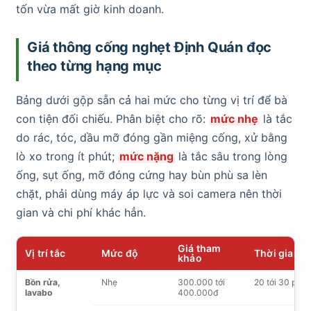
tốn vừa mất giờ kinh doanh.
Giá thông cống nghẹt Định Quán đọc
theo từng hạng mục
Bảng dưới gộp sẵn cả hai mức cho từng vị trí để bà
con tiện đối chiếu. Phân biệt cho rõ:
mức nhẹ
là tắc
do rác, tóc, dầu mỡ đóng gần miệng cống, xử bằng
lò xo trong ít phút;
mức nặng
là tắc sâu trong lòng
ống, sụt ống, mỡ đóng cứng hay bùn phù sa lèn
chặt, phải dùng máy áp lực và soi camera nên thời
gian và chi phí khác hẳn.
Giá tham
Vị trí tắc
Mức độ
Thời gian
khảo
Bồn rửa,
Nhẹ
300.000 tới
20 tới 30 phút
lavabo
400.000đ