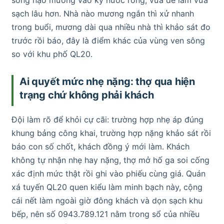
sông nạo mương vào kỳ nước ròng, vừa dễ làm vừa
sạch lâu hơn. Nhà nào mương ngắn thì xử nhanh
trong buổi, mương dài qua nhiều nhà thì khảo sát đo
trước rồi báo, đây là điểm khác của vùng ven sông
so với khu phố QL20.
Ai quyết mức nhẹ nặng: thợ qua hiện
trạng chứ không phải khách
Đội làm rõ để khỏi cự cãi: trường hợp nhẹ áp đúng
khung bảng công khai, trường hợp nặng khảo sát rồi
báo con số chốt, khách đồng ý mới làm. Khách
không tự nhận nhẹ hay nặng, thợ mở hố ga soi cống
xác định mức thật rồi ghi vào phiếu cùng giá. Quán
xá tuyến QL20 quen kiểu làm minh bạch này, cộng
cái nết làm ngoài giờ đông khách và dọn sạch khu
bếp, nên số 0943.789.121 nằm trong sổ của nhiều