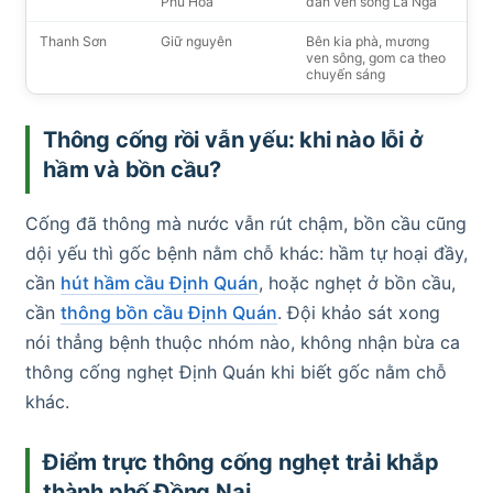
Phú Hòa
dân ven sông La Ngà
Thanh Sơn
Giữ nguyên
Bên kia phà, mương
ven sông, gom ca theo
chuyến sáng
Thông cống rồi vẫn yếu: khi nào lỗi ở
hầm và bồn cầu?
Cống đã thông mà nước vẫn rút chậm, bồn cầu cũng
dội yếu thì gốc bệnh nằm chỗ khác: hầm tự hoại đầy,
cần
hút hầm cầu Định Quán
, hoặc nghẹt ở bồn cầu,
cần
thông bồn cầu Định Quán
. Đội khảo sát xong
nói thẳng bệnh thuộc nhóm nào, không nhận bừa ca
thông cống nghẹt Định Quán khi biết gốc nằm chỗ
khác.
Điểm trực thông cống nghẹt trải khắp
thành phố Đồng Nai