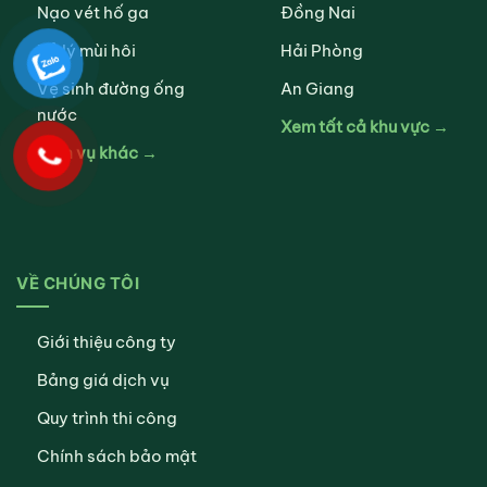
Nạo vét hố ga
Đồng Nai
Xử lý mùi hôi
Hải Phòng
Vệ sinh đường ống
An Giang
nước
Xem tất cả khu vực →
Dịch vụ khác →
VỀ CHÚNG TÔI
Giới thiệu công ty
Bảng giá dịch vụ
Quy trình thi công
Chính sách bảo mật