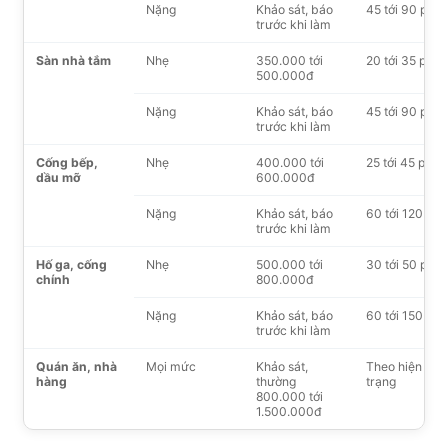
Nặng
Khảo sát, báo
45 tới 90 phút
trước khi làm
Sàn nhà tắm
Nhẹ
350.000 tới
20 tới 35 phút
500.000đ
Nặng
Khảo sát, báo
45 tới 90 phút
trước khi làm
Cống bếp,
Nhẹ
400.000 tới
25 tới 45 phút
dầu mỡ
600.000đ
Nặng
Khảo sát, báo
60 tới 120 phú
trước khi làm
Hố ga, cống
Nhẹ
500.000 tới
30 tới 50 phút
chính
800.000đ
Nặng
Khảo sát, báo
60 tới 150 phú
trước khi làm
Quán ăn, nhà
Mọi mức
Khảo sát,
Theo hiện
hàng
thường
trạng
800.000 tới
1.500.000đ