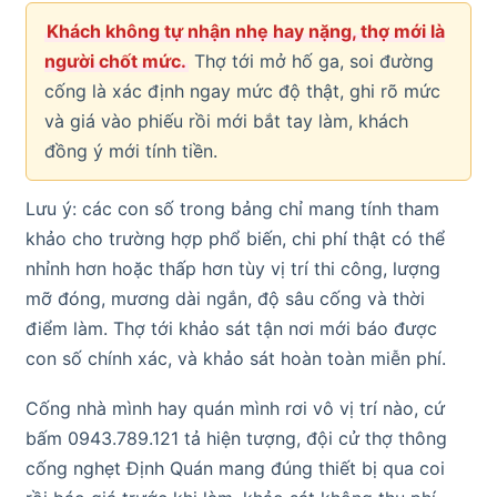
Khách không tự nhận nhẹ hay nặng, thợ mới là
người chốt mức.
Thợ tới mở hố ga, soi đường
cống là xác định ngay mức độ thật, ghi rõ mức
và giá vào phiếu rồi mới bắt tay làm, khách
đồng ý mới tính tiền.
Lưu ý: các con số trong bảng chỉ mang tính tham
khảo cho trường hợp phổ biến, chi phí thật có thể
nhỉnh hơn hoặc thấp hơn tùy vị trí thi công, lượng
mỡ đóng, mương dài ngắn, độ sâu cống và thời
điểm làm. Thợ tới khảo sát tận nơi mới báo được
con số chính xác, và khảo sát hoàn toàn miễn phí.
Cống nhà mình hay quán mình rơi vô vị trí nào, cứ
bấm 0943.789.121 tả hiện tượng, đội cử thợ thông
cống nghẹt Định Quán mang đúng thiết bị qua coi