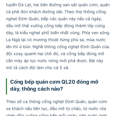
tuyến Đà Lạt, hai bên đường san sát quán cơm, quán
cà phê đón khách đường dài. Theo thợ thông cống
nghẹt Định Quán, bếp các quán này nấu cả ngày,
dầu mỡ thải xuống cống bếp đóng thành lớp cứng
dày, là kiểu nghẹt phổ biến nhất vùng. Phía ven sông
La Ngà lại có mương thoát hứng phù sa, mùa nước
lên thì ứ bùn. Nghề thông cống nghẹt Định Quán của
đội xoay quanh hai chỗ đó, và cống bếp đóng mỡ
cần máy áp lực nước nóng mới phá được. Bài này
mô tả cách đội làm cho cả 5 xã.
Cống bếp quán cơm QL20 đóng mỡ
dày, thông cách nào?
Theo sổ ca thông cống nghẹt Định Quán, quán cơm
xe khách nấu liên tục, dầu mỡ từ chảo, từ nước rửa
chén dồn xuống cống bếp mỗi ngày, gặp nước lạnh