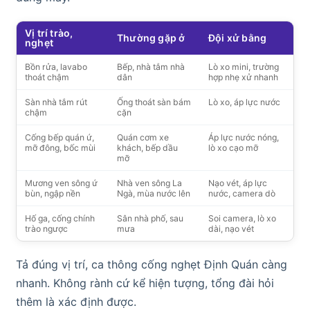
Vị trí trào,
Thường gặp ở
Đội xử bằng
nghẹt
Bồn rửa, lavabo
Bếp, nhà tắm nhà
Lò xo mini, trường
thoát chậm
dân
hợp nhẹ xử nhanh
Sàn nhà tắm rút
Ống thoát sàn bám
Lò xo, áp lực nước
chậm
cặn
Cống bếp quán ứ,
Quán cơm xe
Áp lực nước nóng,
mỡ đông, bốc mùi
khách, bếp dầu
lò xo cạo mỡ
mỡ
Mương ven sông ứ
Nhà ven sông La
Nạo vét, áp lực
bùn, ngập nền
Ngà, mùa nước lên
nước, camera dò
Hố ga, cống chính
Sân nhà phố, sau
Soi camera, lò xo
trào ngược
mưa
dài, nạo vét
Tả đúng vị trí, ca thông cống nghẹt Định Quán càng
nhanh. Không rành cứ kể hiện tượng, tổng đài hỏi
thêm là xác định được.