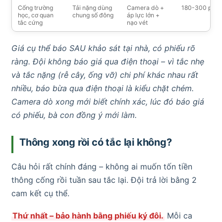
Cống trường
Tải nặng dùng
Camera dò +
180-300 phút
học, cơ quan
chung số đông
áp lực lớn +
tắc cứng
nạo vét
Giá cụ thể báo SAU khảo sát tại nhà, có phiếu rõ
ràng. Đội không báo giá qua điện thoại – vì tắc nhẹ
và tắc nặng (rễ cây, ống vỡ) chi phí khác nhau rất
nhiều, báo bừa qua điện thoại là kiểu chặt chém.
Camera dò xong mới biết chính xác, lúc đó báo giá
có phiếu, bà con đồng ý mới làm.
Thông xong rồi có tắc lại không?
Câu hỏi rất chính đáng – không ai muốn tốn tiền
thông cống rồi tuần sau tắc lại. Đội trả lời bằng 2
cam kết cụ thể.
Thứ nhất – bảo hành bằng phiếu ký đôi.
Mỗi ca