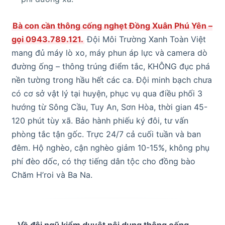
Bà con cần thông cống nghẹt Đồng Xuân Phú Yên –
gọi 0943.789.121.
Đội Môi Trường Xanh Toàn Việt
mang đủ máy lò xo, máy phun áp lực và camera dò
đường ống – thông trúng điểm tắc, KHÔNG đục phá
nền tường trong hầu hết các ca. Đội minh bạch chưa
có cơ sở vật lý tại huyện, phục vụ qua điều phối 3
hướng từ Sông Cầu, Tuy An, Sơn Hòa, thời gian 45-
120 phút tùy xã. Bảo hành phiếu ký đôi, tư vấn
phòng tắc tận gốc. Trực 24/7 cả cuối tuần và ban
đêm. Hộ nghèo, cận nghèo giảm 10-15%, không phụ
phí đèo dốc, có thợ tiếng dân tộc cho đồng bào
Chăm H’roi và Ba Na.
Về đội ngũ kiểm duyệt nội dung thông cống