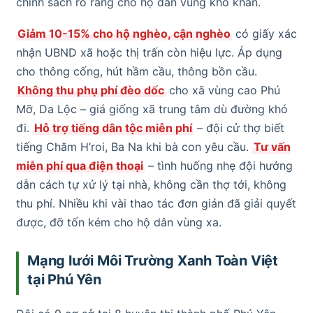
chính sách rõ ràng cho hộ dân vùng khó khăn.
Giảm 10-15% cho hộ nghèo, cận nghèo
có giấy xác
nhận UBND xã hoặc thị trấn còn hiệu lực. Áp dụng
cho thông cống, hút hầm cầu, thông bồn cầu.
Không thu phụ phí đèo dốc
cho xã vùng cao Phú
Mỡ, Da Lộc – giá giống xã trung tâm dù đường khó
đi.
Hỗ trợ tiếng dân tộc miễn phí
– đội cử thợ biết
tiếng Chăm H’roi, Ba Na khi bà con yêu cầu.
Tư vấn
miễn phí qua điện thoại
– tình huống nhẹ đội hướng
dẫn cách tự xử lý tại nhà, không cần thợ tới, không
thu phí. Nhiều khi vài thao tác đơn giản đã giải quyết
được, đỡ tốn kém cho hộ dân vùng xa.
Mạng lưới Môi Trường Xanh Toàn Việt
tại Phú Yên