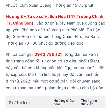
Phước, cụm Xuân Quang. Thời gian 45-75 phút.
Hướng 3 – Từ cơ sở H. Sơn Hòa (147 Trường Chinh,
TT. Củng Sơn):
vào từ phía Tây Nam qua đường cao
nguyên. Phù hợp các xã vùng cao Phú Mỡ, Da Lộc –
đội Sơn Hòa có thợ biết tiếng Chăm H’roi và Ba Na.
Thời gian 70-100 phút do đường đèo dốc.
Khi bà con gọi
0943.789.121
, tổng đài hỏi xã và
tình trạng cống rồi tự chọn cơ sở điều phối tối ưu.
Vậy nên bà con không cần biết “gọi cơ sở nào” – đội
tự sắp xếp. Mô hình linh hoạt này đội vận hành ổn
định từ 2022: nếu một cơ sở bận, đội chuyển sang
cơ sở khác mà không gián đoạn dịch vụ cho hộ dân.
Hướng điều
Thời gian
Xã / Thị trấn
phối
dự kiến