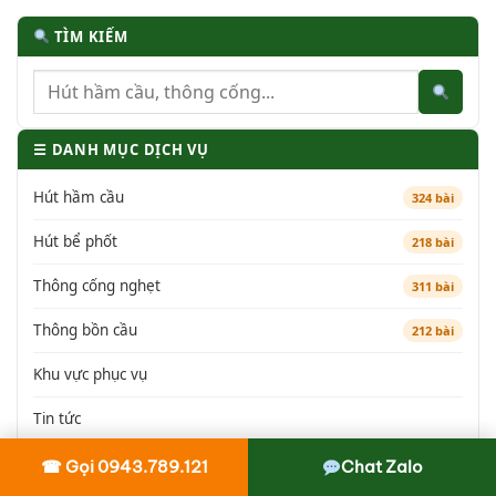
TÌM KIẾM
☰ DANH MỤC DỊCH VỤ
Hút hầm cầu
324 bài
Hút bể phốt
218 bài
Thông cống nghẹt
311 bài
Thông bồn cầu
212 bài
Khu vực phục vụ
Tin tức
☎ Gọi 0943.789.121
Chat Zalo
BÀI VIẾT NỔI BẬT