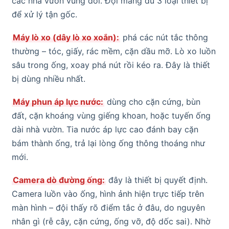
các nhà vườn vùng đồi. Đội mang đủ 3 loại thiết bị
để xử lý tận gốc.
Máy lò xo (dây lò xo xoắn):
phá các nút tắc thông
thường – tóc, giấy, rác mềm, cặn dầu mỡ. Lò xo luồn
sâu trong ống, xoay phá nút rồi kéo ra. Đây là thiết
bị dùng nhiều nhất.
Máy phun áp lực nước:
dùng cho cặn cứng, bùn
đất, cặn khoáng vùng giếng khoan, hoặc tuyến ống
dài nhà vườn. Tia nước áp lực cao đánh bay cặn
bám thành ống, trả lại lòng ống thông thoáng như
mới.
Camera dò đường ống:
đây là thiết bị quyết định.
Camera luồn vào ống, hình ảnh hiện trực tiếp trên
màn hình – đội thấy rõ điểm tắc ở đâu, do nguyên
nhân gì (rễ cây, cặn cứng, ống vỡ, độ dốc sai). Nhờ