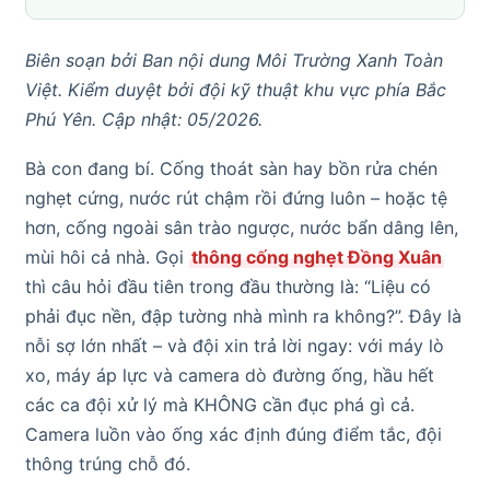
Biên soạn bởi Ban nội dung Môi Trường Xanh Toàn
Việt. Kiểm duyệt bởi đội kỹ thuật khu vực phía Bắc
Phú Yên. Cập nhật: 05/2026.
Bà con đang bí. Cống thoát sàn hay bồn rửa chén
nghẹt cứng, nước rút chậm rồi đứng luôn – hoặc tệ
hơn, cống ngoài sân trào ngược, nước bẩn dâng lên,
mùi hôi cả nhà. Gọi
thông cống nghẹt Đồng Xuân
thì câu hỏi đầu tiên trong đầu thường là: “Liệu có
phải đục nền, đập tường nhà mình ra không?”. Đây là
nỗi sợ lớn nhất – và đội xin trả lời ngay: với máy lò
xo, máy áp lực và camera dò đường ống, hầu hết
các ca đội xử lý mà KHÔNG cần đục phá gì cả.
Camera luồn vào ống xác định đúng điểm tắc, đội
thông trúng chỗ đó.