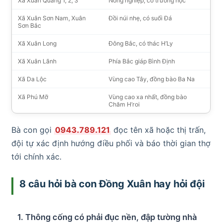
Xã Xuân Quang 1, 2, 3
Nông nghiệp, có trường học
Xã Xuân Sơn Nam, Xuân
Đồi núi nhẹ, có suối Đá
Sơn Bắc
Xã Xuân Long
Đông Bắc, có thác H’Ly
Xã Xuân Lãnh
Phía Bắc giáp Bình Định
Xã Da Lộc
Vùng cao Tây, đồng bào Ba Na
Xã Phú Mỡ
Vùng cao xa nhất, đồng bào
Chăm H’roi
Bà con gọi
0943.789.121
đọc tên xã hoặc thị trấn,
đội tự xác định hướng điều phối và báo thời gian thợ
tới chính xác.
8 câu hỏi bà con Đồng Xuân hay hỏi đội
1. Thông cống có phải đục nền, đập tường nhà