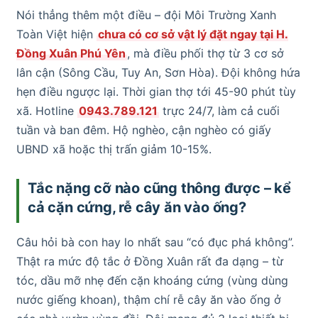
Nói thẳng thêm một điều – đội Môi Trường Xanh
Toàn Việt hiện
chưa có cơ sở vật lý đặt ngay tại H.
Đồng Xuân Phú Yên
, mà điều phối thợ từ 3 cơ sở
lân cận (Sông Cầu, Tuy An, Sơn Hòa). Đội không hứa
hẹn điều ngược lại. Thời gian thợ tới 45-90 phút tùy
xã. Hotline
0943.789.121
trực 24/7, làm cả cuối
tuần và ban đêm. Hộ nghèo, cận nghèo có giấy
UBND xã hoặc thị trấn giảm 10-15%.
Tắc nặng cỡ nào cũng thông được – kể
cả cặn cứng, rễ cây ăn vào ống?
Câu hỏi bà con hay lo nhất sau “có đục phá không”.
Thật ra mức độ tắc ở Đồng Xuân rất đa dạng – từ
tóc, dầu mỡ nhẹ đến cặn khoáng cứng (vùng dùng
nước giếng khoan), thậm chí rễ cây ăn vào ống ở