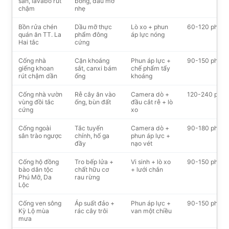
sàn, lavabo rút
bông, dầu mỡ
chậm
nhẹ
Bồn rửa chén
Dầu mỡ thực
Lò xo + phun
60-120 phút
quán ăn TT. La
phẩm đông
áp lực nóng
Hai tắc
cứng
Cống nhà
Cặn khoáng
Phun áp lực +
90-150 phút
giếng khoan
sắt, canxi bám
chế phẩm tẩy
rút chậm dần
ống
khoáng
Cống nhà vườn
Rễ cây ăn vào
Camera dò +
120-240 phút
vùng đồi tắc
ống, bùn đất
đầu cắt rễ + lò
cứng
xo
Cống ngoài
Tắc tuyến
Camera dò +
90-180 phút
sân trào ngược
chính, hố ga
phun áp lực +
đầy
nạo vét
Cống hộ đồng
Tro bếp lửa +
Vi sinh + lò xo
90-150 phút
bào dân tộc
chất hữu cơ
+ lưới chắn
Phú Mỡ, Da
rau rừng
Lộc
Cống ven sông
Áp suất đảo +
Phun áp lực +
90-150 phút
Kỳ Lộ mùa
rác cây trôi
van một chiều
mưa