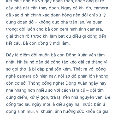
kết cấu: ống đã vỡ gãy hoàn toàn, hoặc ống bị rễ
cây phá nát cần thay đoạn. Ngay cả khi đó, camera
đã xác định chính xác đoạn hỏng nên đội chỉ xử lý
đúng đoạn đó – không đục phá tràn lan. Và quan
trọng: đội luôn cho bà con xem hình ảnh camera,
giải thích rõ trước khi làm bất cứ điều gì động đến
kết cấu. Bà con đồng ý mới làm.
Đây là điểm đội muốn bà con Đồng Xuân yên tâm
nhất. Nhiều hộ dân để cống tắc kéo dài cả tháng vì
sợ gọi thợ là bị đập phá tốn kém. Thật ra với công
nghệ camera dò hiện nay, nỗi sợ đó phần lớn không
còn cơ sở. Thông cống nghẹt Đồng Xuân ngày nay
nhẹ nhàng hơn nhiều so với cách làm cũ – đội tìm
đúng điểm, xử lý gọn, trả lại nền nhà nguyên vẹn. Để
cống tắc lâu ngày mới là điều gây hại: nước bẩn ứ
đọng sinh mùi, vi khuẩn, ảnh hưởng sức khỏe cả gia