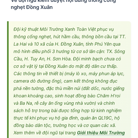
nghẹt Đồng Xuân
Đội kỹ thuật Môi Trường Xanh Toàn Việt phục vụ
thông cống nghẹt, hút hầm cầu, thông bồn cầu tại TT.
La Hai và 10 xã của H. Đồng Xuân, tỉnh Phú Yên qua
mô hình điều phối 3 hướng từ cơ sở lân cận: TX. Sông
Cầu, H. Tuy An, H. Sơn Hòa. Đội minh bạch chưa có
cơ sở vật lý tại Đồng Xuân do mật độ dân cư thấp.
Các thông tin về thiết bị (máy lò xo, máy phun áp lực,
camera dò đường ống), cam kết thông không đục
phá nền tường, đặc thù miền núi (đất dốc, nước giếng
khoan khoáng cao, sinh hoạt đồng bào Chăm H’roi
và Ba Na, rễ cây ăn ống vùng nhà vườn) và chính
sách hỗ trợ trong bài được tổng hợp từ kinh nghiệm
thực tế khi phục vụ hộ gia đình, quán ăn QL19C, hộ
đồng bào dân tộc, trường học và cơ quan các xã.
Xem thêm về đội ngũ tại trang
Giới thiệu Môi Trường