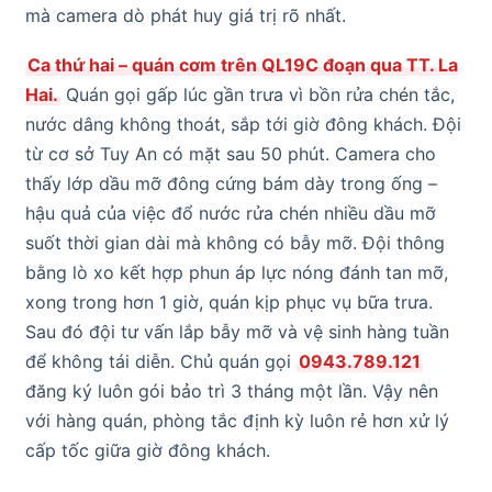
mà camera dò phát huy giá trị rõ nhất.
Ca thứ hai – quán cơm trên QL19C đoạn qua TT. La
Hai.
Quán gọi gấp lúc gần trưa vì bồn rửa chén tắc,
nước dâng không thoát, sắp tới giờ đông khách. Đội
từ cơ sở Tuy An có mặt sau 50 phút. Camera cho
thấy lớp dầu mỡ đông cứng bám dày trong ống –
hậu quả của việc đổ nước rửa chén nhiều dầu mỡ
suốt thời gian dài mà không có bẫy mỡ. Đội thông
bằng lò xo kết hợp phun áp lực nóng đánh tan mỡ,
xong trong hơn 1 giờ, quán kịp phục vụ bữa trưa.
Sau đó đội tư vấn lắp bẫy mỡ và vệ sinh hàng tuần
để không tái diễn. Chủ quán gọi
0943.789.121
đăng ký luôn gói bảo trì 3 tháng một lần. Vậy nên
với hàng quán, phòng tắc định kỳ luôn rẻ hơn xử lý
cấp tốc giữa giờ đông khách.