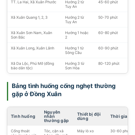
TT. La Hai, Xã Xuân Phước
Hướng 2 từ
45-60 phút
Tuy An
Xã Xuân Quang 1, 2, 3
Hướng 2 từ
50-70 phút
Tuy An
Xã Xuân Sơn Nam, Xuân
Hướng 1 hoặc
60-80 phút
Sơn Bắc
2
Xã Xuân Long, Xuân Lãnh
Hướng 1 từ
60-90 phút
Sông Cầu
Xã Da Lộc, Phú Mỡ (đồng
Hướng 3 từ
80-120 phút
bào dân tộc)
Sơn Hòa
Bảng tình huống cống nghẹt thường
gặp ở Đồng Xuân
Nguyên
Thiết bị đội
Tình huống
nhân
Thời gian
dùng
thường gặp
Cống thoát
Tóc, cặn xà
Máy lò xo
30-60 phút