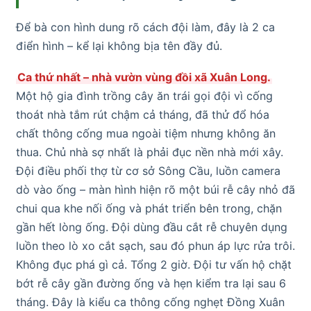
Để bà con hình dung rõ cách đội làm, đây là 2 ca
điển hình – kể lại không bịa tên đầy đủ.
Ca thứ nhất – nhà vườn vùng đồi xã Xuân Long.
Một hộ gia đình trồng cây ăn trái gọi đội vì cống
thoát nhà tắm rút chậm cả tháng, đã thử đổ hóa
chất thông cống mua ngoài tiệm nhưng không ăn
thua. Chủ nhà sợ nhất là phải đục nền nhà mới xây.
Đội điều phối thợ từ cơ sở Sông Cầu, luồn camera
dò vào ống – màn hình hiện rõ một búi rễ cây nhỏ đã
chui qua khe nối ống và phát triển bên trong, chặn
gần hết lòng ống. Đội dùng đầu cắt rễ chuyên dụng
luồn theo lò xo cắt sạch, sau đó phun áp lực rửa trôi.
Không đục phá gì cả. Tổng 2 giờ. Đội tư vấn hộ chặt
bớt rễ cây gần đường ống và hẹn kiểm tra lại sau 6
tháng. Đây là kiểu ca thông cống nghẹt Đồng Xuân