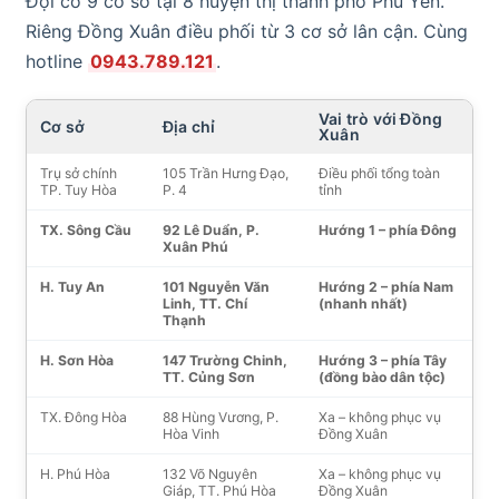
Đội có 9 cơ sở tại 8 huyện thị thành phố Phú Yên.
Riêng Đồng Xuân điều phối từ 3 cơ sở lân cận. Cùng
hotline
0943.789.121
.
Vai trò với Đồng
Cơ sở
Địa chỉ
Xuân
Trụ sở chính
105 Trần Hưng Đạo,
Điều phối tổng toàn
TP. Tuy Hòa
P. 4
tỉnh
TX. Sông Cầu
92 Lê Duẩn, P.
Hướng 1 – phía Đông
Xuân Phú
H. Tuy An
101 Nguyễn Văn
Hướng 2 – phía Nam
Linh, TT. Chí
(nhanh nhất)
Thạnh
H. Sơn Hòa
147 Trường Chinh,
Hướng 3 – phía Tây
TT. Củng Sơn
(đồng bào dân tộc)
TX. Đông Hòa
88 Hùng Vương, P.
Xa – không phục vụ
Hòa Vinh
Đồng Xuân
H. Phú Hòa
132 Võ Nguyên
Xa – không phục vụ
Giáp, TT. Phú Hòa
Đồng Xuân