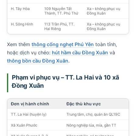
H. Tây Hòa
109 Nguyễn Tất
Xa – không phục vụ
Thành, TT. Phú Thứ
Đồng Xuân
H. Sông Hinh
113 Trần Phú, TT.
Xa – không phục vụ
Hai Riêng
Đồng Xuân
Xem thêm
thông cống nghẹt Phú Yên
toàn tỉnh,
hoặc dịch vụ chéo:
hút hầm cầu Đồng Xuân
và
thông bồn cầu Đồng Xuân
.
Phạm vi phục vụ – TT. La Hai và 10 xã
Đồng Xuân
Đơn vị hành chính
Đặc thù khu vực
TT. La Hai (huyện lỵ)
Trung tâm, chợ, quán ăn QL19C
Xã Xuân Phước
Nông nghiệp lúa, mía, gần TT