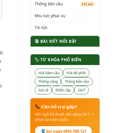
Thông bồn cầu
212 bài
Khu vực phục vụ
Tin tức
.
BÀI VIẾT NỔI BẬT
ới
🏷 TỪ KHÓA PHỔ BIẾN
ộ
n
Hút hầm cầu
Hút bể phốt
Thông cống
Thông bồn cầu
i
Giá rẻ
Khẩn cấp
24/7
Cần hỗ trợ gấp?
Đội ngũ kỹ thuật sẵn sàng 24/7 —
phục vụ toàn quốc
Gọi ngay 0943.789.121