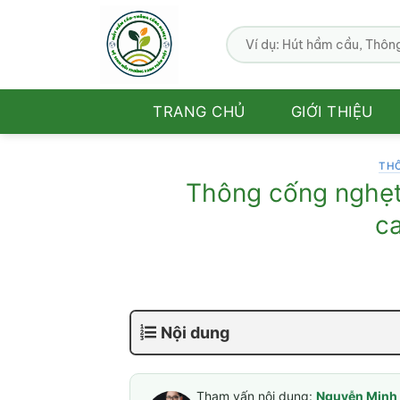
Bỏ
qua
nội
dung
TRANG CHỦ
GIỚI THIỆU
TH
Thông cống nghẹt
c
Nội dung
Tham vấn nội dung:
Nguyễn Minh 