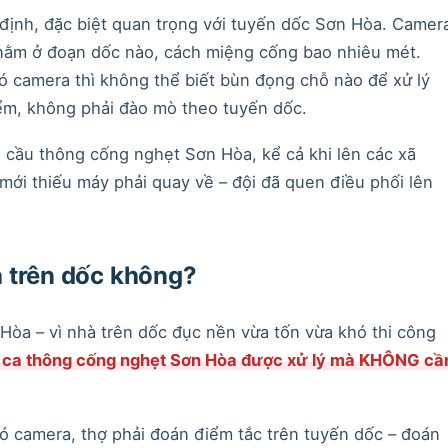
 định, đặc biệt quan trọng với tuyến dốc Sơn Hòa. Camer
nằm ở đoạn dốc nào, cách miệng cống bao nhiêu mét.
có camera thì không thể biết bùn đọng chỗ nào để xử lý
ểm, không phải đào mò theo tuyến dốc.
u cầu thông cống nghẹt Sơn Hòa, kể cả khi lên các xã
mới thiếu máy phải quay về – đội đã quen điều phối lên
à trên dốc không?
 Hòa – vì nhà trên dốc đục nền vừa tốn vừa khó thi công
ố ca thông cống nghẹt Sơn Hòa được xử lý mà KHÔNG cầ
ó camera, thợ phải đoán điểm tắc trên tuyến dốc – đoán