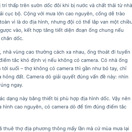
 trí thấp trên sườn dốc đôi khi bị nước và chất thải từ nh
ải cục bộ. Cộng với mưa lớn cao nguyên, cống dễ trào
oàn vì là do địa hình, nhưng đội có thể lắp van một chiề
gược vào, kết hợp tăng tiết diện đoạn ống chung nếu
ở chân dốc.
, nhà vùng cao thường cách xa nhau, ống thoát đi tuyến
 điểm tắc khó định vị nếu không có camera. Có nhà ống
a tới suối – thợ không có camera thì gần như bó tay, chỉ
a hỏng đất. Camera dò giải quyết đúng vấn đề này: nhìn
trúng ngay.
ác dạng này bằng thiết bị phù hợp địa hình dốc. Vậy nên
 hình cao nguyên, có camera dò để tìm đúng điểm tắc
 thuê thợ địa phương thông mấy lần mà cứ mùa mưa lại