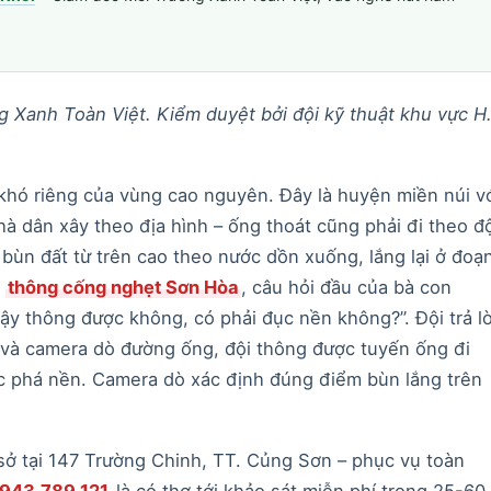
 Xanh Toàn Việt. Kiểm duyệt bởi đội kỹ thuật khu vực H
khó riêng của vùng cao nguyên. Đây là huyện miền núi v
à dân xây theo địa hình – ống thoát cũng phải đi theo đ
 bùn đất từ trên cao theo nước dồn xuống, lắng lại ở đoạ
i
thông cống nghẹt Sơn Hòa
, câu hỏi đầu của bà con
 vậy thông được không, có phải đục nền không?”. Đội trả lờ
c và camera dò đường ống, đội thông được tuyến ống đi
c phá nền. Camera dò xác định đúng điểm bùn lắng trên
sở tại 147 Trường Chinh, TT. Củng Sơn – phục vụ toàn
943.789.121
là có thợ tới khảo sát miễn phí trong 25-60