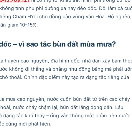
 không tính phụ phí đường xa hay đèo dốc. Đội làm cả cuố
t tiếng Chăm H’roi cho đồng bào vùng Vân Hòa. Hộ nghèo,
rấn giảm 10-15%.
 dốc – vì sao tắc bùn đất mùa mưa?
 Là huyện cao nguyên, địa hình dốc, nhà dân xây bám the
nước không đi thẳng và phẳng như đồng bằng mà phải uố
chỗ thoải. Chính đặc điểm này tạo ra dạng tắc riêng của
a mưa cao nguyên, nước cuốn bùn đất từ trên cao chảy
hoải, nước chảy chậm lại, bùn đất lắng đọng dần. Lâu
là dạng tắc khó thấy – ống vẫn thông một phần nên nước
ắc cứng mới phát hiện.