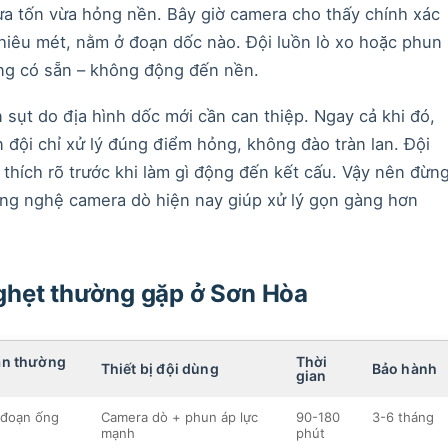
 vừa tốn vừa hỏng nền. Bây giờ camera cho thấy chính xác
iêu mét, nằm ở đoạn dốc nào. Đội luồn lò xo hoặc phun
ng có sẵn – không động đến nền.
 sụt do địa hình dốc mới cần can thiệp. Ngay cả khi đó,
n đội chỉ xử lý đúng điểm hỏng, không đào tràn lan. Đội
 thích rõ trước khi làm gì động đến kết cấu. Vậy nên đừn
ông nghệ camera dò hiện nay giúp xử lý gọn gàng hơn
ghẹt thường gặp ở Sơn Hòa
ân thường
Thời
Thiết bị đội dùng
Bảo hành
gian
 đoạn ống
Camera dò + phun áp lực
90-180
3-6 tháng
mạnh
phút