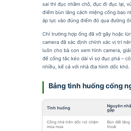
sai thì đục nhầm chỗ, đục đi đục lại,
điểm bùn lắng cách miệng cống bao nh
áp lực vào đúng điểm đó qua đường ố
Chỉ trường hợp ống đã vỡ gãy hoặc lún
camera đã xác định chính xác vị trí nê
luôn cho bà con xem hình camera, giải
để cống tắc kéo dài vì sợ đục phá – c
nhiều, kể cả với nhà địa hình dốc khó.
Bảng tình huống cống n
Nguyên nh
Tình huống
gặp
Cống nhà trên dốc rút chậm
Bùn đất lắng
mùa mưa
thoải