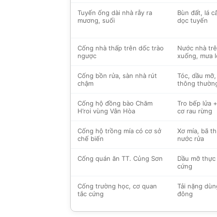
Tuyến ống dài nhà rẫy ra
Bùn đất, lá câ
mương, suối
dọc tuyến
Cống nhà thấp trên dốc trào
Nước nhà trê
ngược
xuống, mưa l
Cống bồn rửa, sàn nhà rút
Tóc, dầu mỡ,
chậm
thông thườn
Cống hộ đồng bào Chăm
Tro bếp lửa 
H’roi vùng Vân Hòa
cơ rau rừng
Cống hộ trồng mía có cơ sở
Xơ mía, bã th
chế biến
nước rửa
Cống quán ăn TT. Củng Sơn
Dầu mỡ thực
cứng
Cống trường học, cơ quan
Tải nặng dùn
tắc cứng
đông