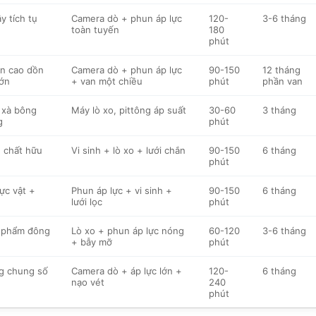
y tích tụ
Camera dò + phun áp lực
120-
3-6 tháng
toàn tuyến
180
phút
n cao dồn
Camera dò + phun áp lực
90-150
12 tháng
ớn
+ van một chiều
phút
phần van
 xà bông
Máy lò xo, pittông áp suất
30-60
3 tháng
g
phút
+ chất hữu
Vi sinh + lò xo + lưới chắn
90-150
6 tháng
phút
ực vật +
Phun áp lực + vi sinh +
90-150
6 tháng
lưới lọc
phút
 phẩm đông
Lò xo + phun áp lực nóng
60-120
3-6 tháng
+ bẫy mỡ
phút
g chung số
Camera dò + áp lực lớn +
120-
6 tháng
nạo vét
240
phút