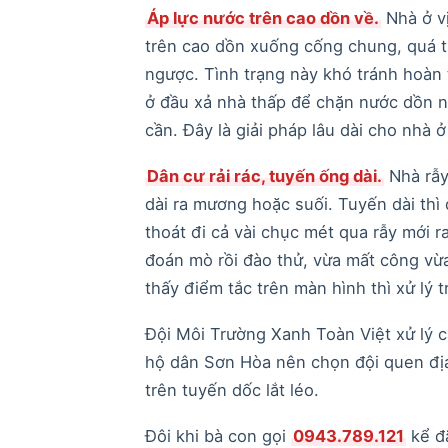
Áp lực nước trên cao dồn về.
Nhà ở vị
trên cao dồn xuống cống chung, quá t
ngược. Tình trạng này khó tránh hoàn t
ở đầu xả nhà thấp để chặn nước dồn n
cần. Đây là giải pháp lâu dài cho nhà 
Dân cư rải rác, tuyến ống dài.
Nhà rẫy
dài ra mương hoặc suối. Tuyến dài thì
thoát đi cả vài chục mét qua rẫy mới r
đoán mò rồi đào thử, vừa mất công vừ
thấy điểm tắc trên màn hình thì xử lý 
Đội Môi Trường Xanh Toàn Việt xử lý c
hộ dân Sơn Hòa nên chọn đội quen địa
trên tuyến dốc lắt léo.
Đôi khi bà con gọi
0943.789.121
kể đã