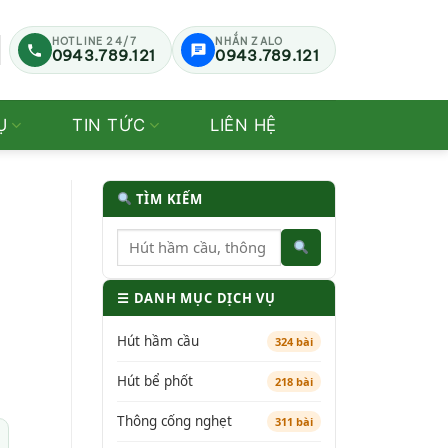
HOTLINE 24/7
NHẮN ZALO
0943.789.121
0943.789.121
Ụ
TIN TỨC
LIÊN HỆ
TÌM KIẾM
☰ DANH MỤC DỊCH VỤ
Hút hầm cầu
324 bài
Hút bể phốt
218 bài
Thông cống nghẹt
311 bài