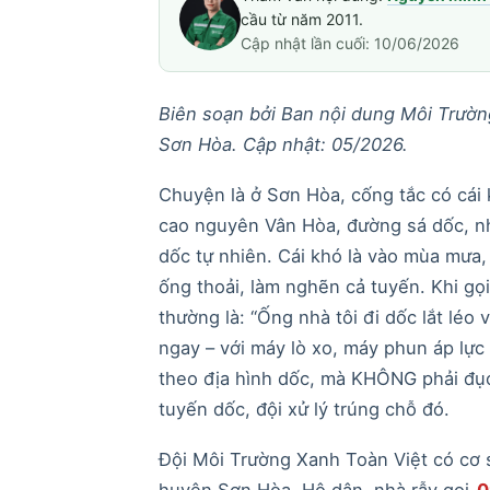
cầu từ năm 2011.
Cập nhật lần cuối: 10/06/2026
Biên soạn bởi Ban nội dung Môi Trường
Sơn Hòa. Cập nhật: 05/2026.
Chuyện là ở Sơn Hòa, cống tắc có cái 
cao nguyên Vân Hòa, đường sá dốc, nh
dốc tự nhiên. Cái khó là vào mùa mưa,
ống thoải, làm nghẽn cả tuyến. Khi gọ
thường là: “Ống nhà tôi đi dốc lắt léo
ngay – với máy lò xo, máy phun áp lự
theo địa hình dốc, mà KHÔNG phải đụ
tuyến dốc, đội xử lý trúng chỗ đó.
Đội Môi Trường Xanh Toàn Việt có cơ 
huyện Sơn Hòa. Hộ dân, nhà rẫy gọi
0