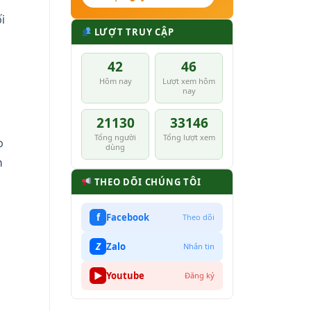
i
LƯỢT TRUY CẬP
42
46
Hôm nay
Lượt xem hôm
nay
21130
33146
Tổng người
Tổng lượt xem
o
dùng
n
THEO DÕI CHÚNG TÔI
f
Facebook
Theo dõi
Z
Zalo
Nhắn tin
▶
Youtube
Đăng ký