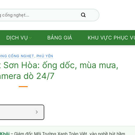
DỊCH VỤ
BẢNG GIÁ
KHU VỰC PHỤC V
ÔNG CỐNG NGHẸT
,
PHÚ YÊN
 Sơn Hòa: ống dốc, mùa mưa,
amera dò 24/7
Khôi
– Giám đốc Môi Trường Xanh Toàn Việt, vào nghề hút hầm