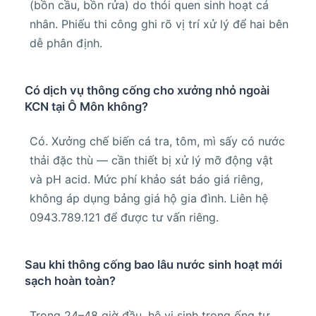
(bồn cầu, bồn rửa) do thói quen sinh hoạt cá
nhân. Phiếu thi công ghi rõ vị trí xử lý để hai bên
dễ phân định.
Có dịch vụ thông cống cho xưởng nhỏ ngoài
KCN tại Ô Môn không?
Có. Xưởng chế biến cá tra, tôm, mì sấy có nước
thải đặc thù — cần thiết bị xử lý mỡ động vật
và pH acid. Mức phí khảo sát báo giá riêng,
không áp dụng bảng giá hộ gia đình. Liên hệ
0943.789.121 để được tư vấn riêng.
Sau khi thông cống bao lâu nước sinh hoạt mới
sạch hoàn toàn?
Trong 24–48 giờ đầu, hệ vi sinh trong ống tự