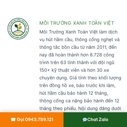
MÔI TRƯỜNG XANH TOÀN VIỆT
Môi Trường Xanh Toàn Việt làm dịch
vụ hút hầm cầu, thông cống nghẹt và
thông tắc bồn cầu từ năm 2011, đến
nay đã hoàn thành hơn 8.728 công
trình trên 63 tỉnh thành với đội ngũ
150+ kỹ thuật viên và hơn 30 xe
chuyên dụng. Giá tính theo khối lượng
trên đồng hồ xe, báo trước khi làm,
hút hầm cầu bảo hành 12 tháng,
thông cống ca nặng bảo hành đến 12
tháng theo phiếu. Nội dung đăng dưới
tài khoản này do Ban nội dung công
☎ Gọi 0943.789.121
Chat Zalo
ty biên soạn và được giám đốc