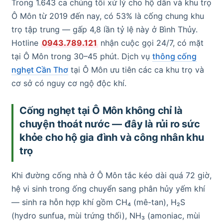
Trong 1.643 ca chúng tôi xử lý cho hộ dân và khu trọ
Ô Môn từ 2019 đến nay, có 53% là cống chung khu
trọ tập trung — gấp 4,8 lần tỷ lệ này ở Bình Thủy.
Hotline
0943.789.121
nhận cuộc gọi 24/7, có mặt
tại Ô Môn trong 30–45 phút. Dịch vụ
thông cống
nghẹt Cần Thơ
tại Ô Môn ưu tiên các ca khu trọ và
cơ sở có nguy cơ ngộ độc khí.
Cống nghẹt tại Ô Môn không chỉ là
chuyện thoát nước — đây là rủi ro sức
khỏe cho hộ gia đình và công nhân khu
trọ
Khi đường cống nhà ở Ô Môn tắc kéo dài quá 72 giờ,
hệ vi sinh trong ống chuyển sang phân hủy yếm khí
— sinh ra hỗn hợp khí gồm CH₄ (mê-tan), H₂S
(hydro sunfua, mùi trứng thối), NH₃ (amoniac, mùi