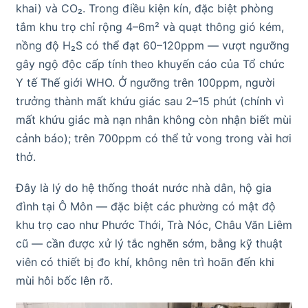
khai) và CO₂. Trong điều kiện kín, đặc biệt phòng
tắm khu trọ chỉ rộng 4–6m² và quạt thông gió kém,
nồng độ H₂S có thể đạt 60–120ppm — vượt ngưỡng
gây ngộ độc cấp tính theo khuyến cáo của Tổ chức
Y tế Thế giới WHO. Ở ngưỡng trên 100ppm, người
trưởng thành mất khứu giác sau 2–15 phút (chính vì
mất khứu giác mà nạn nhân không còn nhận biết mùi
cảnh báo); trên 700ppm có thể tử vong trong vài hơi
thở.
Đây là lý do hệ thống thoát nước nhà dân, hộ gia
đình tại Ô Môn — đặc biệt các phường có mật độ
khu trọ cao như Phước Thới, Trà Nóc, Châu Văn Liêm
cũ — cần được xử lý tắc nghẽn sớm, bằng kỹ thuật
viên có thiết bị đo khí, không nên trì hoãn đến khi
mùi hôi bốc lên rõ.