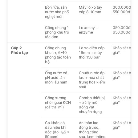
Bồn rửa, sàn
Máy lò xo tay
300.000đ –
nước nhà phố
cáp 8–10mm
550.000đ
nghẹt mới
Cống chung 1
Lò xo tay +
350.000đ –
phòng khu trọ
enzyme
650.000đ
tắc đơn
Cấp 2
Cống chung
Lò xo điện cáp
Khảo sát báo
Phức tạp
khu trọ 6–10
16mm + máy
giá*
phòng tắc toàn
thổi 150 bar
bộ
Ống nước có
Chuột nước áp
Khảo sát báo
pH acid, ăn
lực + hóa chất
giá*
mòn lâu năm
trung hòa kiểm
soát
Cống xưởng
Combo thiết bị
Khảo sát báo
nhỏ ngoài KCN
+ xử lý mỡ
giá*
(cá tra, mì)
động vật
chuyên dụng
Ca khẩn có
An toàn lao
Khảo sát báo
dấu hiệu khí
động trước,
giá*
độc (đo H₂S >
thông cống
50ppm)
sau, kèm thông