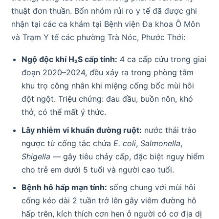
thuật đơn thuần. Bốn nhóm rủi ro y tế đã được ghi
nhận tại các ca khám tại Bệnh viện Đa khoa Ô Môn
và Trạm Y tế các phường Trà Nóc, Phước Thới:
Ngộ độc khí H₂S cấp tính:
4 ca cấp cứu trong giai
đoạn 2020–2024, đều xảy ra trong phòng tắm
khu trọ công nhân khi miệng cống bốc mùi hôi
đột ngột. Triệu chứng: đau đầu, buồn nôn, khó
thở, có thể mất ý thức.
Lây nhiễm vi khuẩn đường ruột:
nước thải trào
ngược từ cống tắc chứa
E. coli
,
Salmonella
,
Shigella
— gây tiêu chảy cấp, đặc biệt nguy hiểm
cho trẻ em dưới 5 tuổi và người cao tuổi.
Bệnh hô hấp mạn tính:
sống chung với mùi hôi
cống kéo dài 2 tuần trở lên gây viêm đường hô
hấp trên, kích thích cơn hen ở người có cơ địa dị