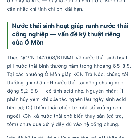
định kỳ là 41% — đây là dữ liệu chủ trọ Ô Môn nên
cân nhắc khi tính chi phí dài hạn.
Nước thải sinh hoạt giáp ranh nước thải
công nghiệp — vấn đề kỹ thuật riêng
của Ô Môn
Theo QCVN 14:2008/BTNMT về nước thải sinh hoạt,
pH nước thải bình thường nằm trong khoảng 6,5–8,5.
Tại các phường Ô Môn giáp KCN Trà Nóc, chúng tôi
thường ghi nhận pH nước thải tại cống chung dao
động 5,2–5,8 — có tính acid nhẹ. Nguyên nhân: (1)
phân hủy yếm khí của tắc nghẽn lâu ngày sinh acid
hữu cơ; (2) thẩm thấu chéo từ một số xưởng nhỏ
ngoài KCN xả nước thải chế biến thủy sản (cá tra,
tôm) chưa qua xử lý đầy đủ vào hệ cống chung.
Vấn đề kỹ thuật khi xử lý: nước thải có pH thấp ăn