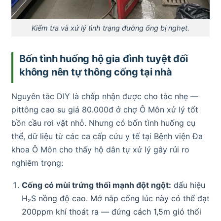
Kiểm tra và xử lý tình trạng đường ống bị nghẹt.
Bốn tình huống hộ gia đình tuyệt đối
không nên tự thông cống tại nhà
Nguyên tắc DIY là chấp nhận được cho tắc nhẹ —
pittông cao su giá 80.000đ ở chợ Ô Môn xử lý tốt
bồn cầu rơi vật nhỏ. Nhưng có bốn tình huống cụ
thể, dữ liệu từ các ca cấp cứu y tế tại Bệnh viện Đa
khoa Ô Môn cho thấy hộ dân tự xử lý gây rủi ro
nghiêm trọng:
Cống có mùi trứng thối mạnh đột ngột:
dấu hiệu
H₂S nồng độ cao. Mở nắp cống lúc này có thể đạt
200ppm khí thoát ra — đứng cách 1,5m gió thổi