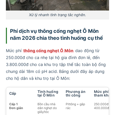
Xử lý nhanh tình trạng tắc nghẽn.
Phí dịch vụ thông cống nghẹt Ô Môn
năm 2026 chia theo tình huống cụ thể
Mức phí
thông cống nghẹt Ô Môn
dao động từ
250.000đ cho ca nhẹ tại hộ gia đình đơn lẻ, đến
3.800.000đ cho ca khu trọ tập thể tắc toàn bộ ống
chung dài 18m có pH acid. Bảng dưới đây áp dụng
cho hộ dân và khu trọ tại Ô Môn:
Tình huống
Phương án
Mức phí
Cấp
tại Ô Môn
thi công
tham khảo
Cấp 1
Bồn cầu nhà
Pittông + gắp
250.000đ –
Đơn giản
dân nghẹt do
rác
400.000đ
giấy/tóc