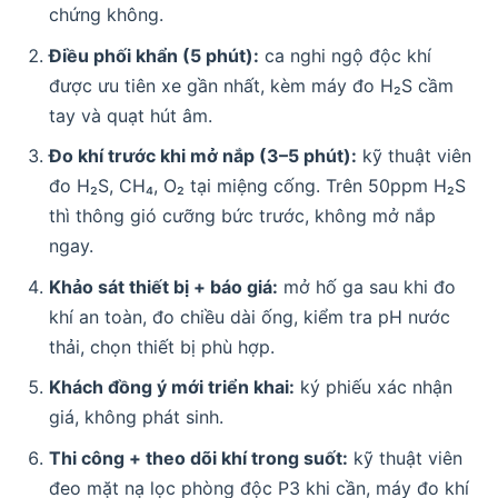
chứng không.
Điều phối khẩn (5 phút):
ca nghi ngộ độc khí
được ưu tiên xe gần nhất, kèm máy đo H₂S cầm
tay và quạt hút âm.
Đo khí trước khi mở nắp (3–5 phút):
kỹ thuật viên
đo H₂S, CH₄, O₂ tại miệng cống. Trên 50ppm H₂S
thì thông gió cưỡng bức trước, không mở nắp
ngay.
Khảo sát thiết bị + báo giá:
mở hố ga sau khi đo
khí an toàn, đo chiều dài ống, kiểm tra pH nước
thải, chọn thiết bị phù hợp.
Khách đồng ý mới triển khai:
ký phiếu xác nhận
giá, không phát sinh.
Thi công + theo dõi khí trong suốt:
kỹ thuật viên
đeo mặt nạ lọc phòng độc P3 khi cần, máy đo khí