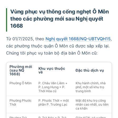
Vùng phục vụ thông cống nghẹt Ô Môn
theo các phường mới sau Nghị quyết
1668
Từ 01/7/2025, theo
Nghị quyết 1668/NQ-UBTVQH15
,
các phường thuộc quận Ô Môn cũ được sắp xếp lại.
Chúng tôi phục vụ toàn bộ địa bàn Ô Môn cũ:
Phường mới
Khu vực thuộc
(sau NQ
Đặc thù dịch vụ
về
1668)
Phường Ô Môn
P. Châu Văn Liêm +
Khu hành chính, nhà
P. Long Hưng + P.
phố, một số khu trọ
Thới Hòa cũ
trung bình
Phường Phước
P. Phước Thới + một
Mật độ khu trọ công
Thới
phần P. Trường Lạc
nhân cao nhất, ưu tiên
ca khẩn
Phường Trà
P. Trà Nóc + P. Trà
Giáp KCN, có xưởng