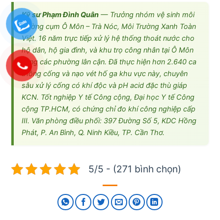
Kỹ sư Phạm Đình Quân
— Trưởng nhóm vệ sinh môi
trường cụm Ô Môn – Trà Nóc, Môi Trường Xanh Toàn
Việt. 16 năm trực tiếp xử lý hệ thống thoát nước cho
hộ dân, hộ gia đình, và khu trọ công nhân tại Ô Môn
cùng các phường lân cận. Đã thực hiện hơn 2.640 ca
thông cống và nạo vét hố ga khu vực này, chuyên
sâu xử lý cống có khí độc và pH acid đặc thù giáp
KCN. Tốt nghiệp Y tế Công cộng, Đại học Y tế Công
cộng TP.HCM, có chứng chỉ đo khí công nghiệp cấp
III. Văn phòng điều phối: 397 Đường Số 5, KDC Hồng
Phát, P. An Bình, Q. Ninh Kiều, TP. Cần Thơ.
5/5 - (271 bình chọn)