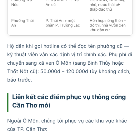
Nóc
An cũ
nhỏ, nước thải pH
thấp đặc thù
Phường Thới
P. Thới An + một
Hỗn hợp nông thôn –
An
phần P. Trường Lạc
đô thị, nhà vườn xen
khu dân cư
Hộ dân khi gọi hotline có thể đọc tên phường cũ —
kỹ thuật viên vẫn xác định vị trí chính xác. Phụ phí di
chuyển sang xã ven Ô Môn (sang Bình Thủy hoặc
Thốt Nốt cũ): 50.000đ – 120.000đ tùy khoảng cách,
báo trước.
Liên kết các điểm phục vụ thông cống
Cần Thơ mới
Ngoài Ô Môn, chúng tôi phục vụ các khu vực khác
của TP. Cần Thơ: