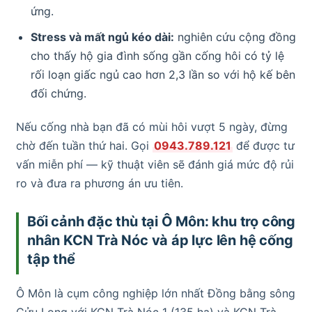
ứng.
Stress và mất ngủ kéo dài:
nghiên cứu cộng đồng
cho thấy hộ gia đình sống gần cống hôi có tỷ lệ
rối loạn giấc ngủ cao hơn 2,3 lần so với hộ kế bên
đối chứng.
Nếu cống nhà bạn đã có mùi hôi vượt 5 ngày, đừng
chờ đến tuần thứ hai. Gọi
0943.789.121
để được tư
vấn miễn phí — kỹ thuật viên sẽ đánh giá mức độ rủi
ro và đưa ra phương án ưu tiên.
Bối cảnh đặc thù tại Ô Môn: khu trọ công
nhân KCN Trà Nóc và áp lực lên hệ cống
tập thể
Ô Môn là cụm công nghiệp lớn nhất Đồng bằng sông
Cửu Long với KCN Trà Nóc 1 (135 ha) và KCN Trà