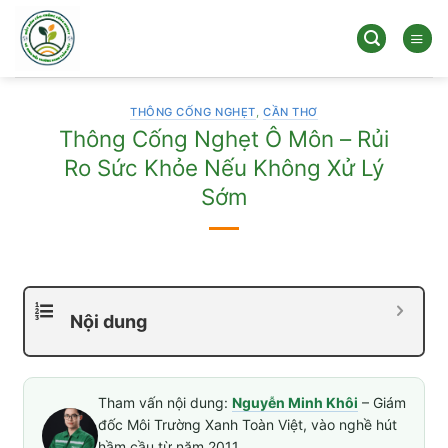
Bỏ
qua
nội
dung
THÔNG CỐNG NGHẸT
,
CẦN THƠ
Thông Cống Nghẹt Ô Môn – Rủi
Ro Sức Khỏe Nếu Không Xử Lý
Sớm
Nội dung
Tham vấn nội dung:
Nguyễn Minh Khôi
– Giám
đốc Môi Trường Xanh Toàn Việt, vào nghề hút
hầm cầu từ năm 2011.