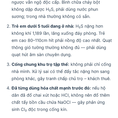
ngược vẫn ngộ độc cấp. Bình chữa cháy bột
không dập được H₂S, phải dùng nước phun
sương; trong nhà thường không có sẵn.
Trẻ em dưới 5 tuổi đang ở nhà:
H₂S nặng hơn
không khí 1,189 lần, lắng xuống đáy phòng. Trẻ
em cao 80–110cm hít phải nồng độ cao nhất. Quạt
thông gió tường thường không đủ — phải dùng
quạt hút âm sàn chuyên dụng.
Cống chung khu trọ tập thể:
không phải chỉ cống
nhà mình. Xử lý sai có thể đẩy tắc nặng hơn sang
phòng khác, gây tranh chấp chủ trọ – khách thuê.
Đã từng dùng hóa chất mạnh trước đó:
nếu hộ
dân đã đổ chai xút hoặc HCl, không nên đổ thêm
chất tẩy bồn cầu chứa NaOCl — gây phản ứng
sinh Cl₂ độc trong cống kín.