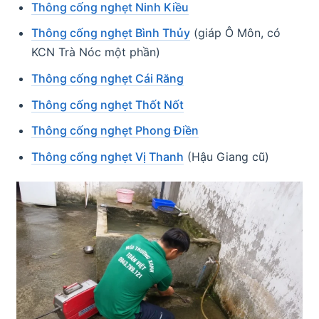
Thông cống nghẹt Ninh Kiều
Thông cống nghẹt Bình Thủy
(giáp Ô Môn, có
KCN Trà Nóc một phần)
Thông cống nghẹt Cái Răng
Thông cống nghẹt Thốt Nốt
Thông cống nghẹt Phong Điền
Thông cống nghẹt Vị Thanh
(Hậu Giang cũ)