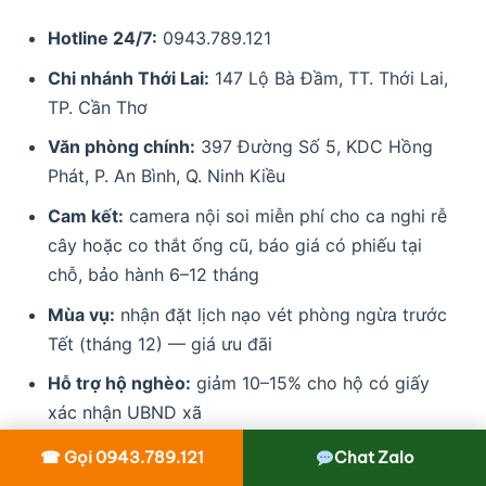
Hotline 24/7:
0943.789.121
Chi nhánh Thới Lai:
147 Lộ Bà Đầm, TT. Thới Lai,
TP. Cần Thơ
Văn phòng chính:
397 Đường Số 5, KDC Hồng
Phát, P. An Bình, Q. Ninh Kiều
Cam kết:
camera nội soi miễn phí cho ca nghi rễ
cây hoặc co thắt ống cũ, báo giá có phiếu tại
chỗ, bảo hành 6–12 tháng
Mùa vụ:
nhận đặt lịch nạo vét phòng ngừa trước
Tết (tháng 12) — giá ưu đãi
Hỗ trợ hộ nghèo:
giảm 10–15% cho hộ có giấy
xác nhận UBND xã
☎ Gọi 0943.789.121
Chat Zalo
Gọi ngay
0943.789.121
để được tư vấn miễn phí về