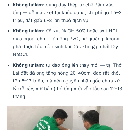
Không tự làm:
dùng dây thép tự chế đâm vào
ống — dễ mắc kẹt tại khúc cong, chi phí gỡ 1,5–3
triệu, đắt gấp 6–8 lần thuê dịch vụ.
Không tự làm:
đổ xút NaOH 50% hoặc axit HCl
mua ngoài chợ — ăn ống PVC, hư gioăng, không
phá được tóc, còn sinh khí độc khi gặp chất tẩy
NaOCl.
Không tự làm:
tự đào ống lên thay mới — tại Thới
Lai đất đá ong tầng nông 20–40cm, đào rất khó,
tốn 6–12 triệu, mà nếu nguyên nhân gốc chưa xử
lý (rễ cây, mỡ bám) thì ống mới vẫn tắc sau 12–18
tháng.