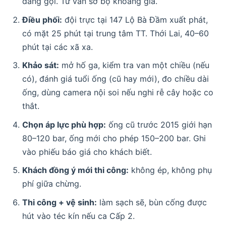
đang gọi. Tư vấn sơ bộ khoảng giá.
Điều phối:
đội trực tại 147 Lộ Bà Đầm xuất phát,
có mặt 25 phút tại trung tâm TT. Thới Lai, 40–60
phút tại các xã xa.
Khảo sát:
mở hố ga, kiểm tra van một chiều (nếu
có), đánh giá tuổi ống (cũ hay mới), đo chiều dài
ống, dùng camera nội soi nếu nghi rễ cây hoặc co
thắt.
Chọn áp lực phù hợp:
ống cũ trước 2015 giới hạn
80–120 bar, ống mới cho phép 150–200 bar. Ghi
vào phiếu báo giá cho khách biết.
Khách đồng ý mới thi công:
không ép, không phụ
phí giữa chừng.
Thi công + vệ sinh:
làm sạch sẽ, bùn cống được
hút vào téc kín nếu ca Cấp 2.