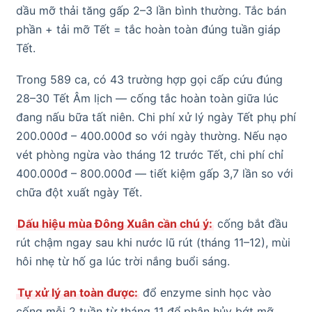
dầu mỡ thải tăng gấp 2–3 lần bình thường. Tắc bán
phần + tải mỡ Tết = tắc hoàn toàn đúng tuần giáp
Tết.
Trong 589 ca, có 43 trường hợp gọi cấp cứu đúng
28–30 Tết Âm lịch — cống tắc hoàn toàn giữa lúc
đang nấu bữa tất niên. Chi phí xử lý ngày Tết phụ phí
200.000đ – 400.000đ so với ngày thường. Nếu nạo
vét phòng ngừa vào tháng 12 trước Tết, chi phí chỉ
400.000đ – 800.000đ — tiết kiệm gấp 3,7 lần so với
chữa đột xuất ngày Tết.
Dấu hiệu mùa Đông Xuân cần chú ý:
cống bắt đầu
rút chậm ngay sau khi nước lũ rút (tháng 11–12), mùi
hôi nhẹ từ hố ga lúc trời nắng buổi sáng.
Tự xử lý an toàn được:
đổ enzyme sinh học vào
cống mỗi 2 tuần từ tháng 11 để phân hủy bớt mỡ