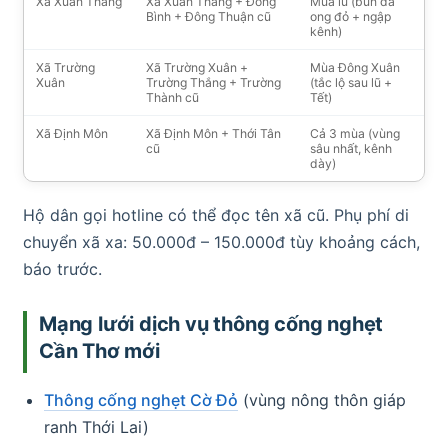
Xã Xuân Thắng
Xã Xuân Thắng + Đông
Mùa lũ (bùn đá
Bình + Đông Thuận cũ
ong đỏ + ngập
kênh)
Xã Trường
Xã Trường Xuân +
Mùa Đông Xuân
Xuân
Trường Thắng + Trường
(tắc lộ sau lũ +
Thành cũ
Tết)
Xã Định Môn
Xã Định Môn + Thới Tân
Cả 3 mùa (vùng
cũ
sâu nhất, kênh
dày)
Hộ dân gọi hotline có thể đọc tên xã cũ. Phụ phí di
chuyển xã xa: 50.000đ – 150.000đ tùy khoảng cách,
báo trước.
Mạng lưới dịch vụ thông cống nghẹt
Cần Thơ mới
Thông cống nghẹt Cờ Đỏ
(vùng nông thôn giáp
ranh Thới Lai)