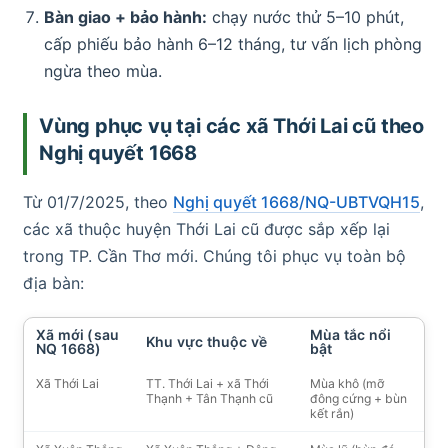
Bàn giao + bảo hành:
chạy nước thử 5–10 phút,
cấp phiếu bảo hành 6–12 tháng, tư vấn lịch phòng
ngừa theo mùa.
Vùng phục vụ tại các xã Thới Lai cũ theo
Nghị quyết 1668
Từ 01/7/2025, theo
Nghị quyết 1668/NQ-UBTVQH15
,
các xã thuộc huyện Thới Lai cũ được sắp xếp lại
trong TP. Cần Thơ mới. Chúng tôi phục vụ toàn bộ
địa bàn:
Xã mới (sau
Mùa tắc nổi
Khu vực thuộc về
NQ 1668)
bật
Xã Thới Lai
TT. Thới Lai + xã Thới
Mùa khô (mỡ
Thạnh + Tân Thạnh cũ
đông cứng + bùn
kết rắn)