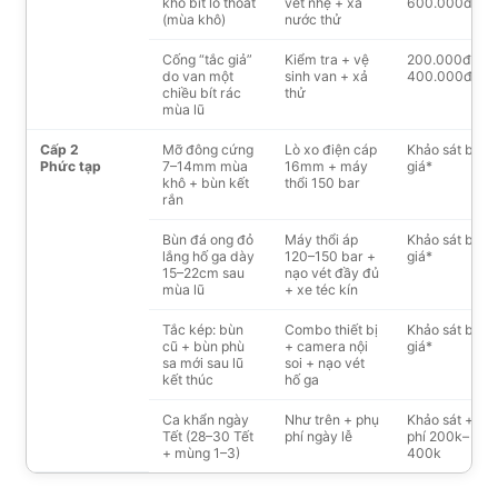
khô bít lỗ thoát
vét nhẹ + xả
600.000đ
(mùa khô)
nước thử
Cống “tắc giả”
Kiểm tra + vệ
200.000đ –
do van một
sinh van + xả
400.000đ
chiều bít rác
thử
mùa lũ
Cấp 2
Mỡ đông cứng
Lò xo điện cáp
Khảo sát báo
Phức tạp
7–14mm mùa
16mm + máy
giá*
khô + bùn kết
thổi 150 bar
rắn
Bùn đá ong đỏ
Máy thổi áp
Khảo sát báo
lắng hố ga dày
120–150 bar +
giá*
15–22cm sau
nạo vét đầy đủ
mùa lũ
+ xe téc kín
Tắc kép: bùn
Combo thiết bị
Khảo sát báo
cũ + bùn phù
+ camera nội
giá*
sa mới sau lũ
soi + nạo vét
kết thúc
hố ga
Ca khẩn ngày
Như trên + phụ
Khảo sát + ph
Tết (28–30 Tết
phí ngày lễ
phí 200k–
+ mùng 1–3)
400k