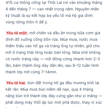
41% ca thông cống tại Thới Lai rơi vào khoảng tháng
4 đến tháng 7 — cao nhất trong năm. Nguyên nhân
kỹ thuật là sự kết hợp ba yếu tố mà hộ gia đình
vùng nông thôn ít để ý.
Yếu tố một:
mỡ chiên và dầu ăn trong bữa cơm gia
đình đổ xuống cống bồn rửa. Mùa mưa, nước mưa
thẩm thấu vào hố ga và tráng ống tự nhiên, giữ cho
mỡ ở trạng thái lỏng hoặc bán lỏng. Mùa khô không
có nước tráng này — mỡ đông cứng nhanh hơn 2–3
lần, bám thành ống dày dần lên, sau 8–12 tuần hình
thành lớp mỡ cứng 7–14mm.
Yếu tố hai:
bùn đất trong hố ga đầu mương khô lại
kết rắn. Mùa mưa bùn mềm dễ nạo, qua 4 tháng
nắng bùn trở thành lớp đáy cứng gần như xi măng —
phải dùng máy thổi áp lực mới phá được, thay vì xúc