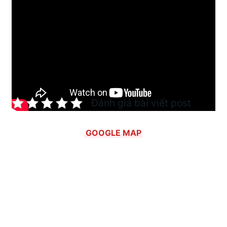
Tham vấn nội dung:
Nguyễn Minh Khôi
– Giám
đốc Môi Trường Xanh Toàn Việt, vào nghề hút
hầm cầu từ năm 2011.
Cập nhật lần cuối: 24/06/2026
Đánh giá bài viết post
GOOGLE MAP