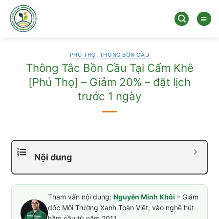
Bỏ
qua
nội
dung
PHÚ THỌ
,
THÔNG BỒN CẦU
Thông Tắc Bồn Cầu Tại Cẩm Khê
[Phú Thọ] – Giảm 20% – đặt lịch
trước 1 ngày
Nội dung
Tham vấn nội dung:
Nguyễn Minh Khôi
– Giám
đốc Môi Trường Xanh Toàn Việt, vào nghề hút
hầm cầu từ năm 2011.