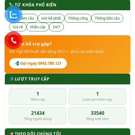
🏷 TỪ KHÓA PHỔ BIẾN
Hút hầm cầu
Hút bể phốt
Thông cống
Thông bồn cầu
Giá rẻ
Khẩn cấp
24/7
Cần hỗ trợ gấp?
Đội ngũ kỹ thuật sẵn sàng 24/7 — phục vụ toàn quốc
Gọi ngay 0943.789.121
LƯỢT TRUY CẬP
1
1
Hôm nay
Lượt xem hôm nay
21434
33540
Tổng người dùng
Tổng lượt xem
THEO DÕI CHÚNG TÔI