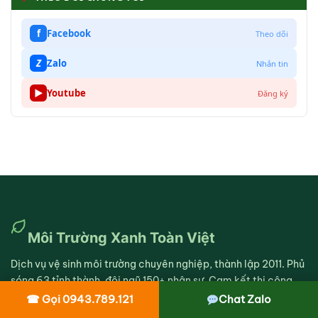
f
Facebook
Theo dõi
Z
Zalo
Nhắn tin
▶
Youtube
Đăng ký
Môi Trường Xanh Toàn Việt
Dịch vụ vệ sinh môi trường chuyên nghiệp, thành lập 2011. Phủ
sóng 63 tỉnh thành, đội ngũ 150+ nhân sự. Cam kết thi công
sạch sẽ, báo giá rõ ràng, hạn chế tối đa ảnh hưởng đến sinh
☎ Gọi 0943.789.121
Chat Zalo
hoạt và luôn đặt uy tín dịch vụ lên hàng đầu