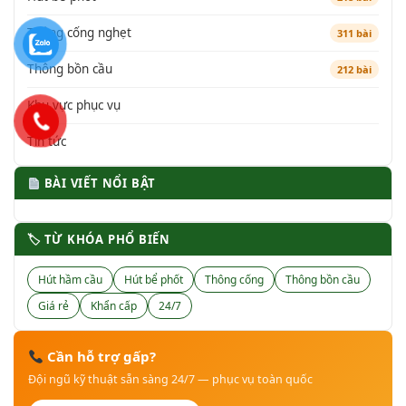
Thông cống nghẹt
311 bài
Thông bồn cầu
212 bài
Khu vực phục vụ
Tin tức
BÀI VIẾT NỔI BẬT
🏷 TỪ KHÓA PHỔ BIẾN
Hút hầm cầu
Hút bể phốt
Thông cống
Thông bồn cầu
Giá rẻ
Khẩn cấp
24/7
Cần hỗ trợ gấp?
Đội ngũ kỹ thuật sẵn sàng 24/7 — phục vụ toàn quốc