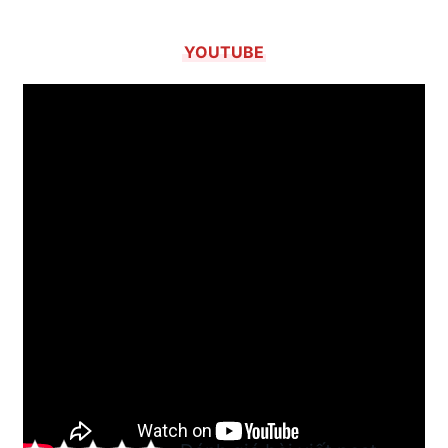
YOUTUBE
Tham vấn nội dung:
Nguyễn Minh Khôi
– Giám
đốc Môi Trường Xanh Toàn Việt, vào nghề hút
hầm cầu từ năm 2011.
Cập nhật lần cuối: 24/06/2026