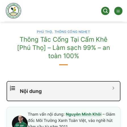
Bỏ
qua
nội
dung
PHÚ THỌ
,
THÔNG CỐNG NGHẸT
Thông Tắc Cống Tại Cẩm Khê
[Phú Thọ] – Làm sạch 99% – an
toàn 100%
Nội dung
Tham vấn nội dung:
Nguyễn Minh Khôi
– Giám
đốc Môi Trường Xanh Toàn Việt, vào nghề hút
hầm cầu từ năm 2011.