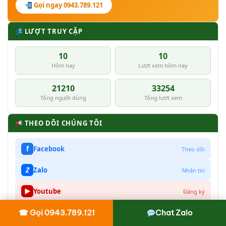
Gọi ngay 0943.789.121
LƯỢT TRUY CẬP
10
10
Hôm nay
Lượt xem hôm nay
21210
33254
Tổng người dùng
Tổng lượt xem
THEO DÕI CHÚNG TÔI
f
Facebook
Theo dõi
Z
Zalo
Nhắn tin
▶
Youtube
Đăng ký
☎ Gọi 0943.789.121
Chat Zalo