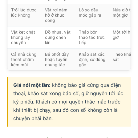
Trôi lúc được
Vật rơi nằm
Lò xo đầu
Nửa giờ tới
lúc không
hờ ở khúc
móc gắp ra
một giờ
cong
Vật kẹt chặt
Đồ nhựa, vật
Tháo bồn
Một tới hai
không lay
cứng chèn
thao tác trực
giờ
chuyển
kín
tiếp
Cả nhà cùng
Bể phốt đầy
Khảo sát xác
Theo khảo
thoát chậm
hoặc tuyến
định, xử đúng
sát
kèm mùi
chung tắc
gốc
Giá nói một lần:
không báo giá cứng qua điện
thoại, khảo sát xong báo số, giữ nguyên tới lúc
ký phiếu. Khách có mọi quyền thắc mắc trước
khi thiết bị chạy, sau đó con số không còn là
chuyện phải bàn.