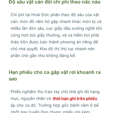
Độ sâu vật cản đổi chi phí theo nấc nào
Chi phí tại Hoài Đức phân theo độ sâu của vật
cản: món đồ nằm hờ gắp nhanh khác món bị xả
nhiều lần dồn sâu, cục giấy dầu xưởng nghề tốn
công hơn búi giấy thường, và ca hiếm hoi phải
tháo bồn được báo thành phương án riêng để
chủ nhà quyết. Khu đô thị thủ tục nhanh nên
phần chờ gần như không đáng kể.
Hạn phiếu cho ca gắp vật rơi khoanh ra
sao
Phiếu nghiệm thu trao tay chủ nhà ghi đủ hạng
mục, nguyên nhân và
thời hạn ghi trên phiếu
áp cho ca đó. Trường hợp gốc bệnh nằm ở bể
phốt hay tuyến ống chung, phiếu ghi kèm