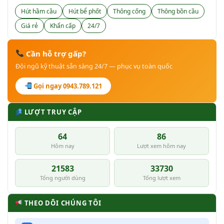
Hút hầm cầu
Hút bể phốt
Thông cống
Thông bồn cầu
Giá rẻ
Khẩn cấp
24/7
Cần hỗ trợ gấp?
Đội ngũ kỹ thuật sẵn sàng 24/7 — phục vụ toàn quốc
Gọi ngay 0943.789.121
LƯỢT TRUY CẬP
64
86
Hôm nay
Lượt xem hôm nay
21583
33730
Tổng người dùng
Tổng lượt xem
THEO DÕI CHÚNG TÔI