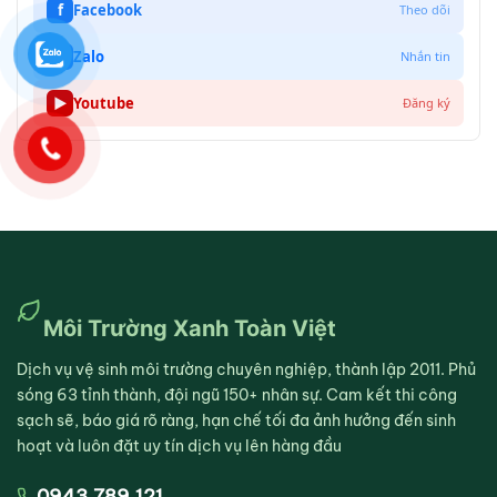
f
Facebook
Theo dõi
Z
Zalo
Nhắn tin
▶
Youtube
Đăng ký
Môi Trường Xanh Toàn Việt
Dịch vụ vệ sinh môi trường chuyên nghiệp, thành lập 2011. Phủ
sóng 63 tỉnh thành, đội ngũ 150+ nhân sự. Cam kết thi công
sạch sẽ, báo giá rõ ràng, hạn chế tối đa ảnh hưởng đến sinh
hoạt và luôn đặt uy tín dịch vụ lên hàng đầu
0943.789.121