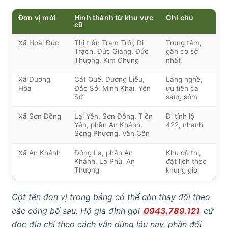
Đơn vị mới
Hình thành từ khu vực
Ghi chú
cũ
Xã Hoài Đức
Thị trấn Trạm Trôi, Di
Trung tâm,
Trạch, Đức Giang, Đức
gần cơ sở
Thượng, Kim Chung
nhất
Xã Dương
Cát Quế, Dương Liễu,
Làng nghề,
Hòa
Đắc Sở, Minh Khai, Yên
ưu tiên ca
Sở
sáng sớm
Xã Sơn Đồng
Lại Yên, Sơn Đồng, Tiền
Đi tỉnh lộ
Yên, phần An Khánh,
422, nhanh
Song Phương, Vân Côn
Xã An Khánh
Đông La, phần An
Khu đô thị,
Khánh, La Phù, An
đặt lịch theo
Thượng
khung giờ
Cột tên đơn vị trong bảng có thể còn thay đổi theo
các công bố sau. Hộ gia đình gọi
0943.789.121
cứ
đọc địa chỉ theo cách vẫn dùng lâu nay, phần đối