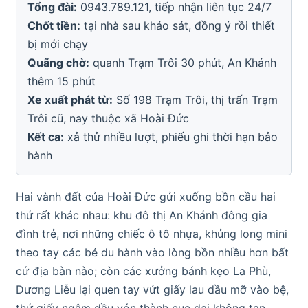
Tổng đài:
0943.789.121, tiếp nhận liên tục 24/7
Chốt tiền:
tại nhà sau khảo sát, đồng ý rồi thiết
bị mới chạy
Quãng chờ:
quanh Trạm Trôi 30 phút, An Khánh
thêm 15 phút
Xe xuất phát từ:
Số 198 Trạm Trôi, thị trấn Trạm
Trôi cũ, nay thuộc xã Hoài Đức
Kết ca:
xả thử nhiều lượt, phiếu ghi thời hạn bảo
hành
Hai vành đất của Hoài Đức gửi xuống bồn cầu hai
thứ rất khác nhau: khu đô thị An Khánh đông gia
đình trẻ, nơi những chiếc ô tô nhựa, khủng long mini
theo tay các bé du hành vào lòng bồn nhiều hơn bất
cứ địa bàn nào; còn các xưởng bánh kẹo La Phù,
Dương Liễu lại quen tay vứt giấy lau dầu mỡ vào bệ,
thứ giấy ngậm dầu vón thành cục dai không tan.