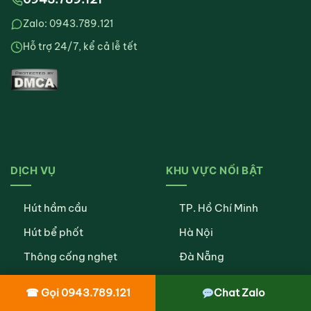
Zalo: 0943.789.121
Hỗ trợ 24/7, kể cả lễ tết
DỊCH VỤ
KHU VỰC NỔI BẬT
Hút hầm cầu
TP. Hồ Chí Minh
Hút bể phốt
Hà Nội
Thông cống nghẹt
Đà Nẵng
Thông tắc cống
Cần Thơ
☎ Gọi 0943.789.121
Chat Zalo
Thông bồn cầu
Bình Dương