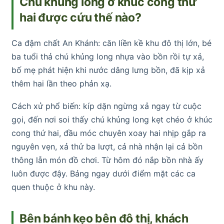
Chú khủng long ở khúc cong thứ
hai được cứu thế nào?
Ca đậm chất An Khánh: căn liền kề khu đô thị lớn, bé
ba tuổi thả chú khủng long nhựa vào bồn rồi tự xả,
bố mẹ phát hiện khi nước dâng lưng bồn, đã kịp xả
thêm hai lần theo phản xạ.
Cách xử phổ biến: kíp dặn ngừng xả ngay từ cuộc
gọi, đến nơi soi thấy chú khủng long kẹt chéo ở khúc
cong thứ hai, đầu móc chuyên xoay hai nhịp gắp ra
nguyên vẹn, xả thử ba lượt, cả nhà nhận lại cả bồn
thông lẫn món đồ chơi. Từ hôm đó nắp bồn nhà ấy
luôn được đậy. Bảng ngay dưới điểm mặt các ca
quen thuộc ở khu này.
Bên bánh kẹo bên đô thị, khách