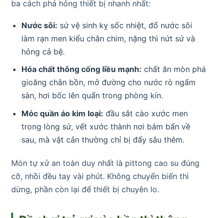
ba cách phá hỏng thiết bị nhanh nhất:
Nước sôi:
sứ vệ sinh kỵ sốc nhiệt, đổ nước sôi
làm rạn men kiểu chân chim, nặng thì nứt sứ và
hỏng cả bệ.
Hóa chất thông cống liều mạnh:
chất ăn mòn phá
gioăng chân bồn, mở đường cho nước rò ngấm
sàn, hơi bốc lên quẩn trong phòng kín.
Móc quần áo kim loại:
đầu sắt cào xước men
trong lòng sứ, vết xước thành nơi bám bẩn về
sau, mà vật cản thường chỉ bị đẩy sâu thêm.
Món tự xử an toàn duy nhất là pittong cao su đúng
cỡ, nhồi đều tay vài phút. Không chuyển biến thì
dừng, phần còn lại để thiết bị chuyên lo.