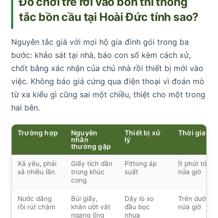
Đồ chơi trẻ rơi vào bồn thì thông
tắc bồn cầu tại Hoài Đức tính sao?
Nguyên tắc giá với mọi hộ gia đình gói trong ba
bước: khảo sát tại nhà, báo con số kèm cách xử,
chốt bằng xác nhận của chủ nhà rồi thiết bị mới vào
việc. Không báo giá cứng qua điện thoại vì đoán mò
từ xa kiểu gì cũng sai một chiều, thiệt cho một trong
hai bên.
Trường hợp
Nguyên
Thiết bị xử
Thời gian
nhân
lý
thường gặp
Xả yếu, phải
Giấy tích dần
Pittong áp
Ít phút tới
xả nhiều lần
trong khúc
suất
nửa giờ
cong
Nước dâng
Búi giấy,
Dây lò xo
Trên dưới
rồi rút chậm
khăn ướt vắt
đầu bọc
nửa giờ
ngang ống
nhựa