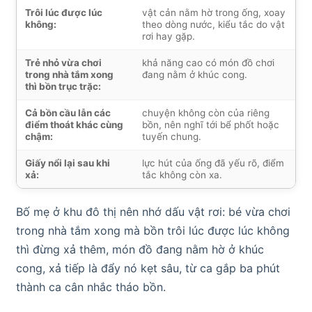
Trôi lúc được lúc
vật cản nằm hờ trong ống, xoay
không:
theo dòng nước, kiểu tắc do vật
rơi hay gặp.
Trẻ nhỏ vừa chơi
khả năng cao có món đồ chơi
trong nhà tắm xong
đang nằm ở khúc cong.
thì bồn trục trặc:
Cả bồn cầu lẫn các
chuyện không còn của riêng
điểm thoát khác cùng
bồn, nên nghĩ tới bể phốt hoặc
chậm:
tuyến chung.
Giấy nổi lại sau khi
lực hút của ống đã yếu rõ, điểm
xả:
tắc không còn xa.
Bố mẹ ở khu đô thị nên nhớ dấu vật rơi: bé vừa chơi
trong nhà tắm xong mà bồn trôi lúc được lúc không
thì đừng xả thêm, món đồ đang nằm hờ ở khúc
cong, xả tiếp là đẩy nó kẹt sâu, từ ca gắp ba phút
thành ca cân nhắc tháo bồn.