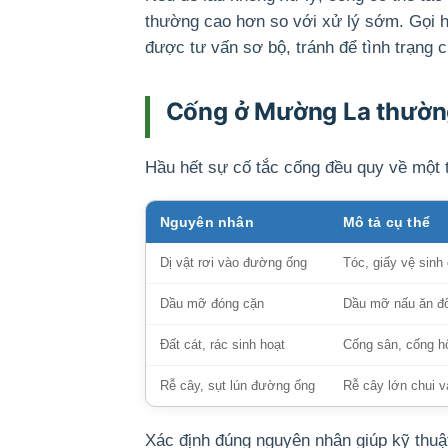
thường cao hơn so với xử lý sớm. Gọi h
được tư vấn sơ bộ, tránh để tình trạng 
Cống ở Mường La thường
Hầu hết sự cố tắc cống đều quy về một 
Nguyên nhân
Mô tả cụ thể
Dị vật rơi vào đường ống
Tóc, giấy vệ sinh
Dầu mỡ đóng cặn
Dầu mỡ nấu ăn đổ
Đất cát, rác sinh hoạt
Cống sân, cống hố
Rễ cây, sụt lún đường ống
Rễ cây lớn chui v
Xác định đúng nguyên nhân giúp kỹ thuật