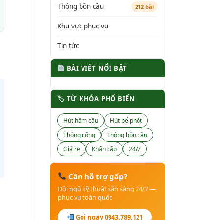
Thông bồn cầu
212 bài
Khu vực phục vụ
Tin tức
BÀI VIẾT NỔI BẬT
🏷 TỪ KHÓA PHỔ BIẾN
Hút hầm cầu
Hút bể phốt
Thông cống
Thông bồn cầu
Giá rẻ
Khẩn cấp
24/7
Cần hỗ trợ gấp?
Đội ngũ kỹ thuật sẵn sàng 24/7 —
phục vụ toàn quốc
Gọi ngay 0943.789.121