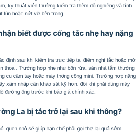
năm, kỹ thuật viên thường kiểm tra thêm độ nghiêng và tình
ụt lún hoặc nứt vỡ bên trong.
nhận biết được cống tắc nhẹ hay nặng
c định sau khi kiểm tra trực tiếp tại điểm nghi tắc hoặc mở
ện thoại. Trường hợp nhẹ như bồn rửa, sàn nhà tắm thường
ụng cụ cầm tay hoặc máy thông cống mini. Trường hợp nặng
cây xâm nhập cần khảo sát kỹ hơn, đôi khi phải dùng máy
ò đường ống trước khi báo giá chính xác.
g La bị tắc trở lại sau khi thông?
thói quen nhỏ sẽ giúp hạn chế phải gọi thợ lại quá sớm.