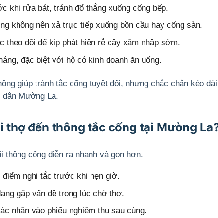
c khi rửa bát, tránh đổ thẳng xuống cống bếp.
ụng không nên xả trực tiếp xuống bồn cầu hay cống sàn.
theo dõi để kịp phát hiện rễ cây xâm nhập sớm.
háng, đặc biệt với hộ có kinh doanh ăn uống.
ông giúp tránh tắc cống tuyệt đối, nhưng chắc chắn kéo dài
ộ dân Mường La.
hi thợ đến thông tắc cống tại Mường La
i thông cống diễn ra nhanh và gọn hơn.
điểm nghi tắc trước khi hẹn giờ.
ng gặp vấn đề trong lúc chờ thợ.
 xác nhận vào phiếu nghiệm thu sau cùng.