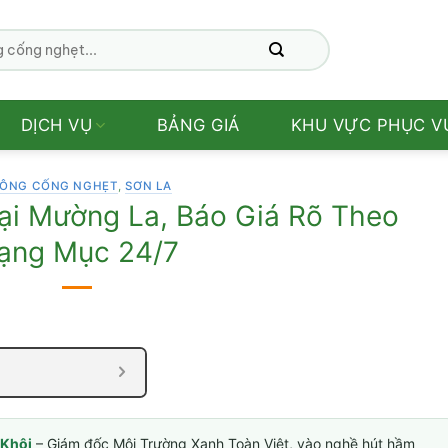
DỊCH VỤ
BẢNG GIÁ
KHU VỰC PHỤC V
ÔNG CỐNG NGHẸT
,
SƠN LA
ại Mường La, Báo Giá Rõ Theo
ạng Mục 24/7
Khôi
– Giám đốc Môi Trường Xanh Toàn Việt, vào nghề hút hầm