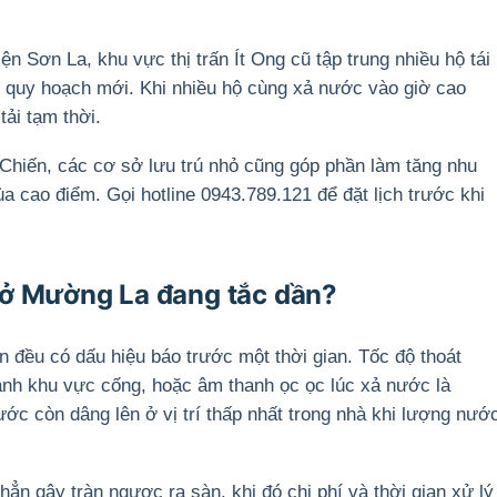
ện Sơn La, khu vực thị trấn Ít Ong cũ tập trung nhiều hộ tái
 quy hoạch mới. Khi nhiều hộ cùng xả nước vào giờ cao
ải tạm thời.
 Chiến, các cơ sở lưu trú nhỏ cũng góp phần làm tăng nhu
 cao điểm. Gọi hotline 0943.789.121 để đặt lịch trước khi
 ở Mường La đang tắc dần?
ớn đều có dấu hiệu báo trước một thời gian. Tốc độ thoát
nh khu vực cống, hoặc âm thanh ọc ọc lúc xả nước là
ước còn dâng lên ở vị trí thấp nhất trong nhà khi lượng nướ
hẳn gây tràn ngược ra sàn, khi đó chi phí và thời gian xử lý