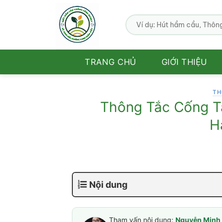
Bỏ
qua
nội
dung
TRANG CHỦ
GIỚI THIỆU
TH
Thông Tắc Cống T
H
Nội dung
Tham vấn nội dung:
Nguyễn Minh 