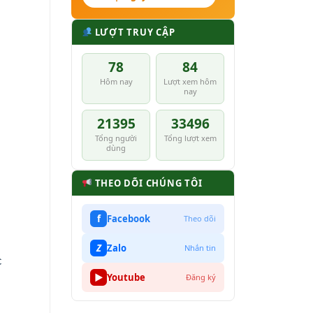
LƯỢT TRUY CẬP
78
84
Hôm nay
Lượt xem hôm
nay
21395
33496
Tổng người
Tổng lượt xem
dùng
THEO DÕI CHÚNG TÔI
f
Facebook
Theo dõi
Z
Zalo
Nhắn tin
c
▶
Youtube
Đăng ký