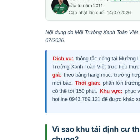
cầu từ năm 2011.
Cập nhật lần cuối: 14/07/2026
Nội dung do Môi Trường Xanh Toàn Việt 
07/2026.
Dịch vụ:
thông tắc cống tại Mường La
Trường Xanh Toàn Việt trực tiếp thực
giá:
theo bảng hạng mục, trường hợp n
mới báo.
Thời gian:
phần lớn trường
có thể tới 150 phút.
Khu vực:
phục v
hotline 0943.789.121 để được khảo sá
Vì sao khu tái định cư t
chung?