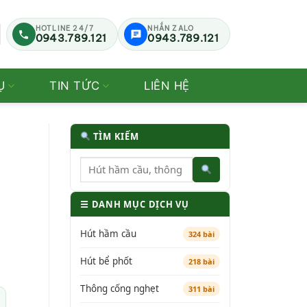
HOTLINE 24/7
NHẮN ZALO
0943.789.121
0943.789.121
Ụ
TIN TỨC
LIÊN HỆ
TÌM KIẾM
☰ DANH MỤC DỊCH VỤ
Hút hầm cầu
324 bài
Hút bể phốt
218 bài
Thông cống nghẹt
311 bài