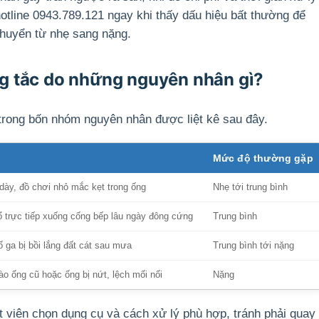
otline 0943.789.121 ngay khi thấy dấu hiệu bất thường để
chuyển từ nhẹ sang nặng.
 tắc do những nguyên nhân gì?
trong bốn nhóm nguyên nhân được liệt kê sau đây.
Mức độ thường gặp
 dày, đồ chơi nhỏ mắc kẹt trong ống
Nhẹ tới trung bình
 trực tiếp xuống cống bếp lâu ngày đông cứng
Trung bình
 ga bị bồi lắng đất cát sau mưa
Trung bình tới nặng
ào ống cũ hoặc ống bị nứt, lệch mối nối
Nặng
 viên chọn dụng cụ và cách xử lý phù hợp, tránh phải quay