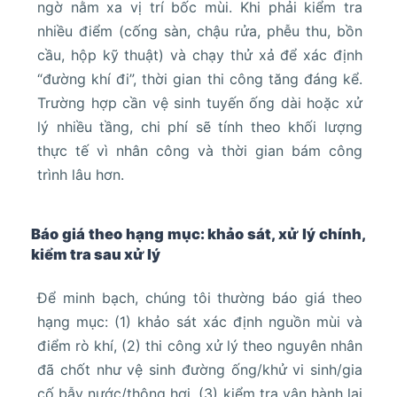
ngờ nằm xa vị trí bốc mùi. Khi phải kiểm tra
nhiều điểm (cống sàn, chậu rửa, phễu thu, bồn
cầu, hộp kỹ thuật) và chạy thử xả để xác định
“đường khí đi”, thời gian thi công tăng đáng kể.
Trường hợp cần vệ sinh tuyến ống dài hoặc xử
lý nhiều tầng, chi phí sẽ tính theo khối lượng
thực tế vì nhân công và thời gian bám công
trình lâu hơn.
Báo giá theo hạng mục: khảo sát, xử lý chính,
kiểm tra sau xử lý
Để minh bạch, chúng tôi thường báo giá theo
hạng mục: (1) khảo sát xác định nguồn mùi và
điểm rò khí, (2) thi công xử lý theo nguyên nhân
đã chốt như vệ sinh đường ống/khử vi sinh/gia
cố bẫy nước/thông hơi, (3) kiểm tra vận hành lại