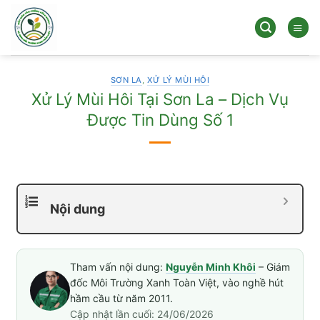
Bỏ
qua
nội
dung
SƠN LA
,
XỬ LÝ MÙI HÔI
Xử Lý Mùi Hôi Tại Sơn La – Dịch Vụ
Được Tin Dùng Số 1
Nội dung
Tham vấn nội dung:
Nguyễn Minh Khôi
– Giám
đốc Môi Trường Xanh Toàn Việt, vào nghề hút
hầm cầu từ năm 2011.
Cập nhật lần cuối: 24/06/2026