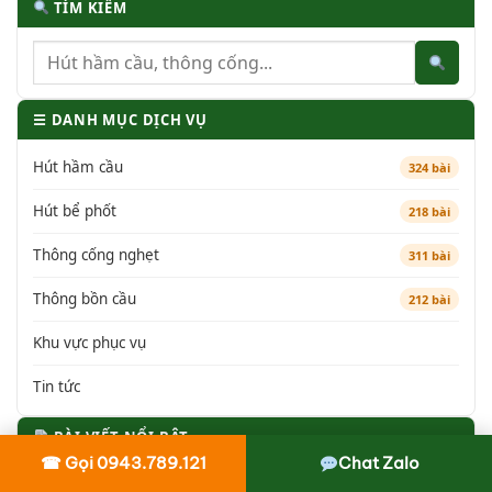
TÌM KIẾM
☰ DANH MỤC DỊCH VỤ
Hút hầm cầu
324 bài
Hút bể phốt
218 bài
Thông cống nghẹt
311 bài
Thông bồn cầu
212 bài
Khu vực phục vụ
Tin tức
BÀI VIẾT NỔI BẬT
☎ Gọi 0943.789.121
Chat Zalo