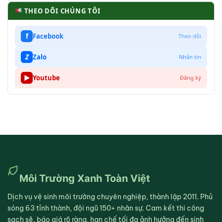
THEO DÕI CHÚNG TÔI
f
Facebook
Theo dõi
Z
Zalo
Nhắn tin
▶
Youtube
Đăng ký
Môi Trường Xanh Toàn Việt
Dịch vụ vệ sinh môi trường chuyên nghiệp, thành lập 2011. Phủ
sóng 63 tỉnh thành, đội ngũ 150+ nhân sự. Cam kết thi công
sạch sẽ, báo giá rõ ràng, hạn chế tối đa ảnh hưởng đến sinh