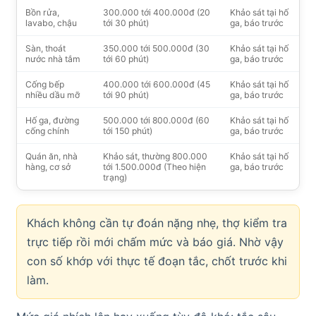
Bồn rửa,
300.000 tới 400.000đ (20
Khảo sát tại hố
lavabo, chậu
tới 30 phút)
ga, báo trước
Sàn, thoát
350.000 tới 500.000đ (30
Khảo sát tại hố
nước nhà tắm
tới 60 phút)
ga, báo trước
Cống bếp
400.000 tới 600.000đ (45
Khảo sát tại hố
nhiều dầu mỡ
tới 90 phút)
ga, báo trước
Hố ga, đường
500.000 tới 800.000đ (60
Khảo sát tại hố
cống chính
tới 150 phút)
ga, báo trước
Quán ăn, nhà
Khảo sát, thường 800.000
Khảo sát tại hố
hàng, cơ sở
tới 1.500.000đ (Theo hiện
ga, báo trước
trạng)
Khách không cần tự đoán nặng nhẹ, thợ kiểm tra
trực tiếp rồi mới chấm mức và báo giá. Nhờ vậy
con số khớp với thực tế đoạn tắc, chốt trước khi
làm.