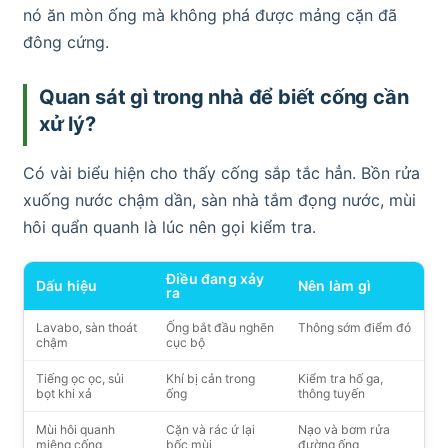
nó ăn mòn ống mà không phá được mảng cặn đã
đông cứng.
Quan sát gì trong nhà để biết cống cần
xử lý?
Có vài biểu hiện cho thấy cống sắp tắc hẳn. Bồn rửa
xuống nước chậm dần, sàn nhà tắm đọng nước, mùi
hôi quẩn quanh là lúc nên gọi kiểm tra.
Điều đang xảy
Dấu hiệu
Nên làm gì
ra
Lavabo, sàn thoát
Ống bắt đầu nghẽn
Thông sớm điểm đó
chậm
cục bộ
Tiếng ọc ọc, sủi
Khí bị cản trong
Kiểm tra hố ga,
bọt khi xả
ống
thông tuyến
Mùi hôi quanh
Cặn và rác ứ lại
Nạo và bơm rửa
miệng cống
bốc mùi
đường ống