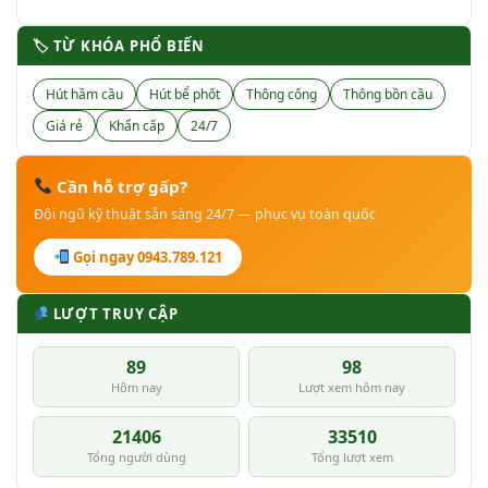
🏷 TỪ KHÓA PHỔ BIẾN
Hút hầm cầu
Hút bể phốt
Thông cống
Thông bồn cầu
Giá rẻ
Khẩn cấp
24/7
Cần hỗ trợ gấp?
Đội ngũ kỹ thuật sẵn sàng 24/7 — phục vụ toàn quốc
Gọi ngay 0943.789.121
LƯỢT TRUY CẬP
89
98
Hôm nay
Lượt xem hôm nay
21406
33510
Tổng người dùng
Tổng lượt xem