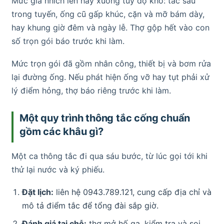
Mức giá nhích lên hay xuống tùy độ khó: tắc sâu
trong tuyến, ống cũ gấp khúc, cặn và mỡ bám dày,
hay khung giờ đêm và ngày lễ. Thợ gộp hết vào con
số trọn gói báo trước khi làm.
Mức trọn gói đã gồm nhân công, thiết bị và bơm rửa
lại đường ống. Nếu phát hiện ống vỡ hay tụt phải xử
lý điểm hỏng, thợ báo riêng trước khi làm.
Một quy trình thông tắc cống chuẩn
gồm các khâu gì?
Một ca thông tắc đi qua sáu bước, từ lúc gọi tới khi
thử lại nước và ký phiếu.
Đặt lịch:
liên hệ 0943.789.121, cung cấp địa chỉ và
mô tả điểm tắc để tổng đài sắp giờ.
Đánh giá tại chỗ:
thợ mở hố ga, kiểm tra và soi