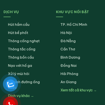
DỊCH VỤ
KHU VỰC NỔI BẬT
Hút hầm cầu
TP. Hồ Chí Minh
Hút bể phốt
Hà Nội
Thông cống nghẹt
Đà Nẵng
Thông tắc cống
Cần Thơ
Thông bồn cầu
Bình Dương
Nạo vét hố ga
Đồng Nai
Xử lý mùi hôi
Hải Phòng
Vệ sinh đường ống
An Giang
nước
Xem tất cả khu vực →
Dịch vụ khác →