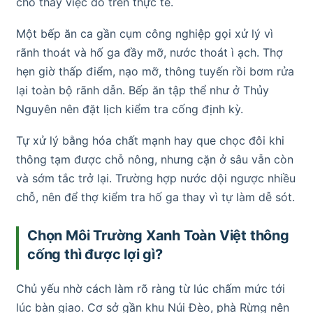
cho thấy việc đó trên thực tế.
Một bếp ăn ca gần cụm công nghiệp gọi xử lý vì
rãnh thoát và hố ga đầy mỡ, nước thoát ì ạch. Thợ
hẹn giờ thấp điểm, nạo mỡ, thông tuyến rồi bơm rửa
lại toàn bộ rãnh dẫn. Bếp ăn tập thể như ở Thủy
Nguyên nên đặt lịch kiểm tra cống định kỳ.
Tự xử lý bằng hóa chất mạnh hay que chọc đôi khi
thông tạm được chỗ nông, nhưng cặn ở sâu vẫn còn
và sớm tắc trở lại. Trường hợp nước dội ngược nhiều
chỗ, nên để thợ kiểm tra hố ga thay vì tự làm dễ sót.
Chọn Môi Trường Xanh Toàn Việt thông
cống thì được lợi gì?
Chủ yếu nhờ cách làm rõ ràng từ lúc chấm mức tới
lúc bàn giao. Cơ sở gần khu Núi Đèo, phà Rừng nên