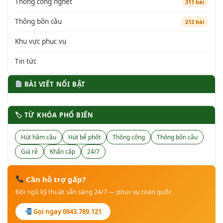
Thông cống nghẹt
311 bài
Thông bồn cầu
212 bài
Khu vực phục vụ
Tin tức
BÀI VIẾT NỔI BẬT
🏷 TỪ KHÓA PHỔ BIẾN
Hút hầm cầu
Hút bể phốt
Thông cống
Thông bồn cầu
Giá rẻ
Khẩn cấp
24/7
Cần hỗ trợ gấp?
Đội ngũ kỹ thuật sẵn sàng 24/7 — phục vụ toàn quốc
Gọi ngay 0943.789.121