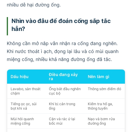
nhiều dễ hại đường ống.
Nhìn vào đâu để đoán cống sắp tắc
hẳn?
Không cần mở nắp vẫn nhận ra cống đang nghẽn.
Khi nước thoát ì ạch, đọng lại lâu và có mùi quanh
miệng cống, nhiều khả năng đường ống đã tắc.
Điều đang xảy
Dấu hiệu
Nên làm gì
ra
Lavabo, sàn thoát
Ống bắt đầu nghẽn
Thông sớm điểm đó
chậm
cục bộ
Tiếng ọc ọc, sủi
Khí bị cản trong
Kiểm tra hố ga,
bọt khi xả
ống
thông tuyến
Mùi hôi quanh
Cặn và rác ứ lại
Nạo và bơm rửa
miệng cống
bốc mùi
đường ống