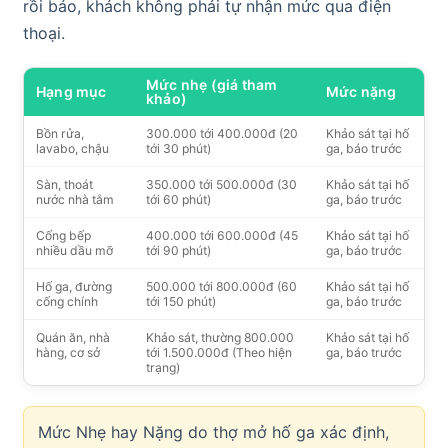
rồi báo, khách không phải tự nhận mức qua điện
thoại.
Mức nhẹ (giá tham
Hạng mục
Mức nặng
khảo)
Bồn rửa,
300.000 tới 400.000đ (20
Khảo sát tại hố
lavabo, chậu
tới 30 phút)
ga, báo trước
Sàn, thoát
350.000 tới 500.000đ (30
Khảo sát tại hố
nước nhà tắm
tới 60 phút)
ga, báo trước
Cống bếp
400.000 tới 600.000đ (45
Khảo sát tại hố
nhiều dầu mỡ
tới 90 phút)
ga, báo trước
Hố ga, đường
500.000 tới 800.000đ (60
Khảo sát tại hố
cống chính
tới 150 phút)
ga, báo trước
Quán ăn, nhà
Khảo sát, thường 800.000
Khảo sát tại hố
hàng, cơ sở
tới 1.500.000đ (Theo hiện
ga, báo trước
trạng)
Mức Nhẹ hay Nặng do thợ mở hố ga xác định,