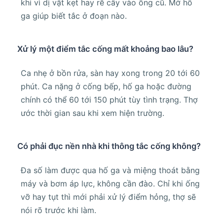
khi vì dị vật kẹt hay rễ cây vào ống cũ. Mở hố
ga giúp biết tắc ở đoạn nào.
Xử lý một điểm tắc cống mất khoảng bao lâu?
Ca nhẹ ở bồn rửa, sàn hay xong trong 20 tới 60
phút. Ca nặng ở cống bếp, hố ga hoặc đường
chính có thể 60 tới 150 phút tùy tình trạng. Thợ
ước thời gian sau khi xem hiện trường.
Có phải đục nền nhà khi thông tắc cống không?
Đa số làm được qua hố ga và miệng thoát bằng
máy và bơm áp lực, không cần đào. Chỉ khi ống
vỡ hay tụt thì mới phải xử lý điểm hỏng, thợ sẽ
nói rõ trước khi làm.