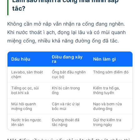
tắc?
Không cần mở nắp vẫn nhận ra cống đang nghẽn.
Khi nước thoát ì ạch, đọng lại lâu và có mùi quanh
miệng cống, nhiều khả năng đường ống đã tắc.
Điều đang xảy
Dấu hiệu
Nên làm gì
ra
Lavabo, sàn thoát
Ống bắt đầu nghẽn
Thông sớm điểm đó
chậm
cục bộ
Tiếng ọc ọc, sủi
Khí bị cản trong
Kiểm tra hố ga,
bọt khi xả
ống
thông tuyến
Mùi hôi quanh
Cặn và rác ứ lại
Nạo và bơm rửa
miệng cống
bốc mùi
đường ống
Nước trào ngược
Đường thoát đã
Gọi thợ kiểm tra
lên sàn
tắc nặng
trong ngày