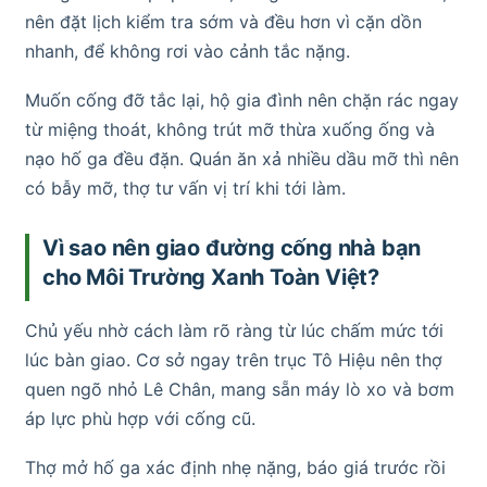
nên đặt lịch kiểm tra sớm và đều hơn vì cặn dồn
nhanh, để không rơi vào cảnh tắc nặng.
Muốn cống đỡ tắc lại, hộ gia đình nên chặn rác ngay
từ miệng thoát, không trút mỡ thừa xuống ống và
nạo hố ga đều đặn. Quán ăn xả nhiều dầu mỡ thì nên
có bẫy mỡ, thợ tư vấn vị trí khi tới làm.
Vì sao nên giao đường cống nhà bạn
cho Môi Trường Xanh Toàn Việt?
Chủ yếu nhờ cách làm rõ ràng từ lúc chấm mức tới
lúc bàn giao. Cơ sở ngay trên trục Tô Hiệu nên thợ
quen ngõ nhỏ Lê Chân, mang sẵn máy lò xo và bơm
áp lực phù hợp với cống cũ.
Thợ mở hố ga xác định nhẹ nặng, báo giá trước rồi