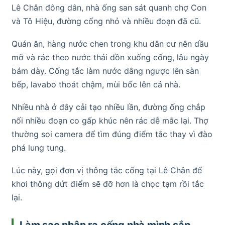
Lê Chân đông dân, nhà ống san sát quanh chợ Con
và Tô Hiệu, đường cống nhỏ và nhiều đoạn đã cũ.
Quán ăn, hàng nước chen trong khu dân cư nên dầu
mỡ và rác theo nước thải dồn xuống cống, lâu ngày
bám dày. Cống tắc làm nước dâng ngược lên sàn
bếp, lavabo thoát chậm, mùi bốc lên cả nhà.
Nhiều nhà ở đây cải tạo nhiều lần, đường ống chắp
nối nhiều đoạn co gấp khúc nên rác dễ mắc lại. Thợ
thường soi camera để tìm đúng điểm tắc thay vì đào
phá lung tung.
Lúc này, gọi đơn vị thông tắc cống tại Lê Chân để
khơi thông dứt điểm sẽ đỡ hơn là chọc tạm rồi tắc
lại.
Làm sao nhận ra cống nhà mình sắp