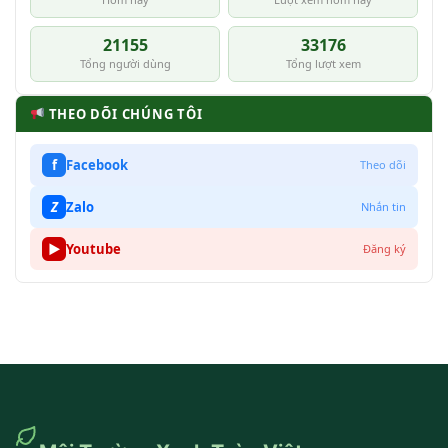
21155
33176
Tổng người dùng
Tổng lượt xem
THEO DÕI CHÚNG TÔI
f
Facebook
Theo dõi
Z
Zalo
Nhắn tin
▶
Youtube
Đăng ký