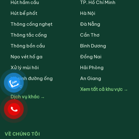
Hút hầm cầu
TP. Hồ Chí Minh
Hút bể phốt
Hà Nội
Thông cống nghẹt
Đà Nẵng
Thông tắc cống
Cần Thơ
Thông bồn cầu
Bình Dương
Nạo vét hố ga
Đồng Nai
Xử lý mùi hôi
Hải Phòng
Vệ sinh đường ống
An Giang
nước
Xem tất cả khu vực →
Dịch vụ khác →
VỀ CHÚNG TÔI