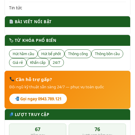
Tin tức
BÀI VIẾT NỔI BẬT
🏷 TỪ KHÓA PHỔ BIẾN
Hút hầm cầu
Hút bể phốt
Thông cống
Thông bồn cầu
Giá rẻ
Khẩn cấp
24/7
Cần hỗ trợ gấp?
Đội ngũ kỹ thuật sẵn sàng 24/7 — phục vụ toàn quốc
Gọi ngay 0943.789.121
LƯỢT TRUY CẬP
67
76
Hôm nay
Lượt xem hôm nay