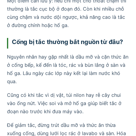
Một điểm cần lưu ý: nếu chỉ một chỗ thoát chậm thì
thường là tắc cục bộ ở đoạn đó. Còn khi nhiều chỗ
cùng chậm và nước dội ngược, khả năng cao là tắc
ở đường chính hoặc hố ga.
Cống bị tắc thường bắt nguồn từ đâu?
Nguyên nhân hay gặp nhất là dầu mỡ và cặn thức ăn
ở cống bếp, kế đến là tóc, rác và bùn lắng ở sàn và
hố ga. Lâu ngày các lớp này kết lại làm nước khó
qua.
Cũng có khi tắc vì dị vật, túi nilon hay rễ cây chui
vào ống nứt. Việc soi và mở hố ga giúp biết tắc ở
đoạn nào trước khi đưa máy vào.
Để giảm tắc, đừng trút dầu mỡ và thức ăn thừa
xuống cống, dùng lưới lọc rác ở lavabo và sàn. Hóa