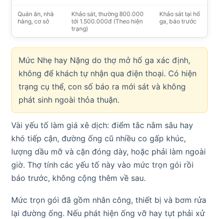
Quán ăn, nhà
Khảo sát, thường 800.000
Khảo sát tại hố
hàng, cơ sở
tới 1.500.000đ (Theo hiện
ga, báo trước
trạng)
Mức Nhẹ hay Nặng do thợ mở hố ga xác định,
không để khách tự nhận qua điện thoại. Có hiện
trạng cụ thể, con số báo ra mới sát và không
phát sinh ngoài thỏa thuận.
Vài yếu tố làm giá xê dịch: điểm tắc nằm sâu hay
khó tiếp cận, đường ống cũ nhiều co gấp khúc,
lượng dầu mỡ và cặn đóng dày, hoặc phải làm ngoài
giờ. Thợ tính các yếu tố này vào mức trọn gói rồi
báo trước, không cộng thêm về sau.
Mức trọn gói đã gồm nhân công, thiết bị và bơm rửa
lại đường ống. Nếu phát hiện ống vỡ hay tụt phải xử