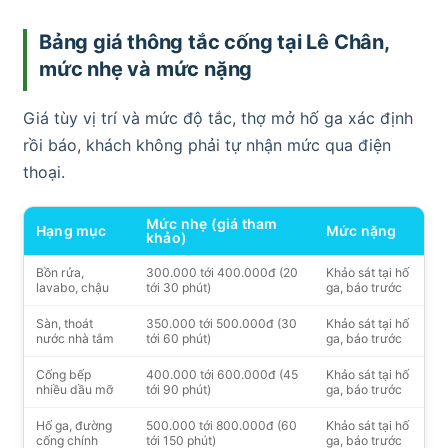
Bảng giá thông tắc cống tại Lê Chân,
mức nhẹ và mức nặng
Giá tùy vị trí và mức độ tắc, thợ mở hố ga xác định
rồi báo, khách không phải tự nhận mức qua điện
thoại.
Mức nhẹ (giá tham
Hạng mục
Mức nặng
khảo)
Bồn rửa,
300.000 tới 400.000đ (20
Khảo sát tại hố
lavabo, chậu
tới 30 phút)
ga, báo trước
Sàn, thoát
350.000 tới 500.000đ (30
Khảo sát tại hố
nước nhà tắm
tới 60 phút)
ga, báo trước
Cống bếp
400.000 tới 600.000đ (45
Khảo sát tại hố
nhiều dầu mỡ
tới 90 phút)
ga, báo trước
Hố ga, đường
500.000 tới 800.000đ (60
Khảo sát tại hố
cống chính
tới 150 phút)
ga, báo trước