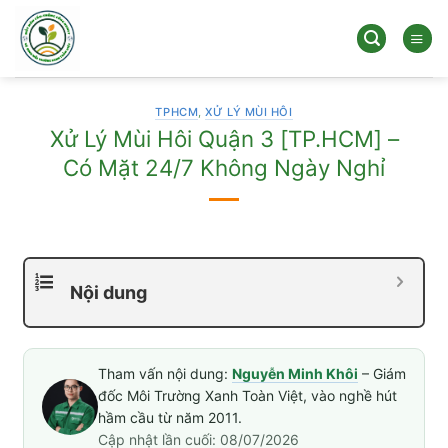
Bỏ
qua
nội
dung
TPHCM
,
XỬ LÝ MÙI HÔI
Xử Lý Mùi Hôi Quận 3 [TP.HCM] –
Có Mặt 24/7 Không Ngày Nghỉ
Nội dung
Tham vấn nội dung:
Nguyễn Minh Khôi
– Giám
đốc Môi Trường Xanh Toàn Việt, vào nghề hút
hầm cầu từ năm 2011.
Cập nhật lần cuối: 08/07/2026