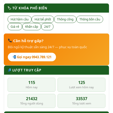
🏷 TỪ KHÓA PHỔ BIẾN
Hút hầm cầu
Hút bể phốt
Thông cống
Thông bồn cầu
Giá rẻ
Khẩn cấp
24/7
Cần hỗ trợ gấp?
Đội ngũ kỹ thuật sẵn sàng 24/7 — phục vụ toàn quốc
Gọi ngay 0943.789.121
LƯỢT TRUY CẬP
115
125
Hôm nay
Lượt xem hôm nay
21432
33537
Tổng người dùng
Tổng lượt xem