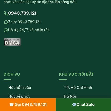
hoạt và luôn đặt uy tín dịch vụ lên hàng đầu
0943.789.121
Zalo: 0943.789.121
Hỗ trợ 24/7, kể cả lễ tết
DỊCH VỤ
KHU VỰC NỔI BẬT
Hút hầm cầu
TP. Hồ Chí Minh
Hút bể phốt
Hà Nội
☎ Gọi 0943.789.121
Chat Zalo
Thông cống nghẹt
Đà Nẵng