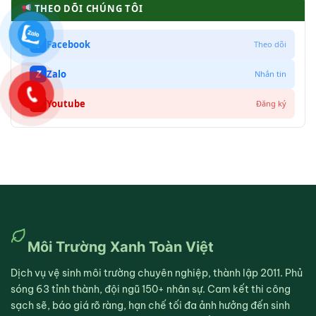
THEO DÕI CHÚNG TÔI
f
Facebook
Theo dõi
Z
Zalo
Nhắn tin
▶
Youtube
Đăng ký
Môi Trường Xanh Toàn Việt
Dịch vụ vệ sinh môi trường chuyên nghiệp, thành lập 2011. Phủ
sóng 63 tỉnh thành, đội ngũ 150+ nhân sự. Cam kết thi công
sạch sẽ, báo giá rõ ràng, hạn chế tối đa ảnh hưởng đến sinh