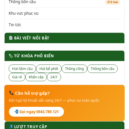
Thông bồn cầu
212 bài
Khu vực phục vụ
Tin tức
BÀI VIẾT NỔI BẬT
🏷 TỪ KHÓA PHỔ BIẾN
Hút hầm cầu
Hút bể phốt
Thông cống
Thông bồn cầu
Giá rẻ
Khẩn cấp
24/7
Cần hỗ trợ gấp?
Đội ngũ kỹ thuật sẵn sàng 24/7 — phục vụ toàn quốc
Gọi ngay 0943.789.121
LƯỢT TRUY CẬP