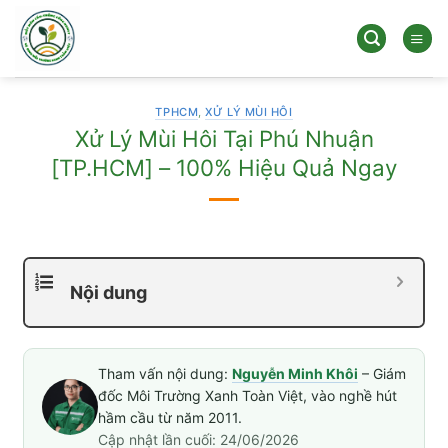
Bỏ
qua
nội
dung
TPHCM
,
XỬ LÝ MÙI HÔI
Xử Lý Mùi Hôi Tại Phú Nhuận
[TP.HCM] – 100% Hiệu Quả Ngay
Nội dung
Tham vấn nội dung:
Nguyễn Minh Khôi
– Giám
đốc Môi Trường Xanh Toàn Việt, vào nghề hút
hầm cầu từ năm 2011.
Cập nhật lần cuối: 24/06/2026