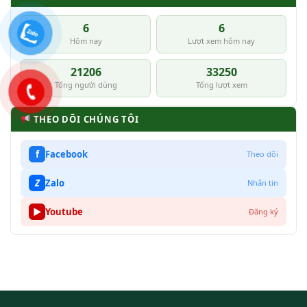
6
6
Hôm nay
Lượt xem hôm nay
21206
33250
Tổng người dùng
Tổng lượt xem
THEO DÕI CHÚNG TÔI
f
Facebook
Theo dõi
Z
Zalo
Nhắn tin
▶
Youtube
Đăng ký