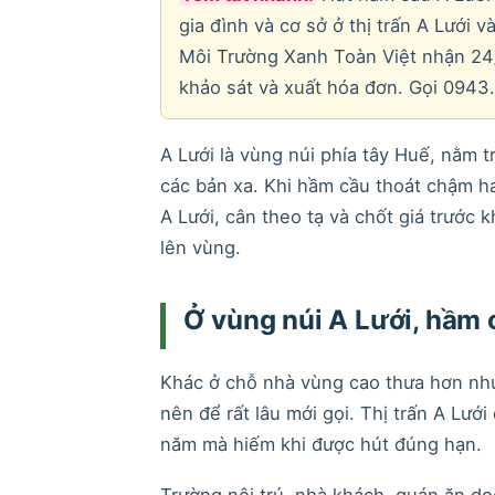
gia đình và cơ sở ở thị trấn A Lưới 
Môi Trường Xanh Toàn Việt nhận 24/7
khảo sát và xuất hóa đơn. Gọi 0943.
A Lưới là vùng núi phía tây Huế, nằm 
các bản xa. Khi hầm cầu thoát chậm h
A Lưới, cân theo tạ và chốt giá trước 
lên vùng.
Ở vùng núi A Lưới, hầm 
Khác ở chỗ nhà vùng cao thưa hơn nhưn
nên để rất lâu mới gọi. Thị trấn A Lư
năm mà hiếm khi được hút đúng hạn.
Trường nội trú, nhà khách, quán ăn dọ