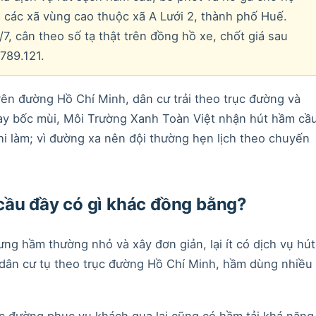
và các xã vùng cao thuộc xã A Lưới 2, thành phố Huế.
, cân theo số tạ thật trên đồng hồ xe, chốt giá sau
789.121.
trên đường Hồ Chí Minh, dân cư trải theo trục đường và
ay bốc mùi, Môi Trường Xanh Toàn Việt nhận hút hầm cầ
khi làm; vì đường xa nên đội thường hẹn lịch theo chuyến
cầu đầy có gì khác đồng bằng?
g hầm thường nhỏ và xây đơn giản, lại ít có dịch vụ hút
ới dân cư tụ theo trục đường Hồ Chí Minh, hầm dùng nhiều
c đường phục vụ khách qua lại cũng có hầm tải khá nặng