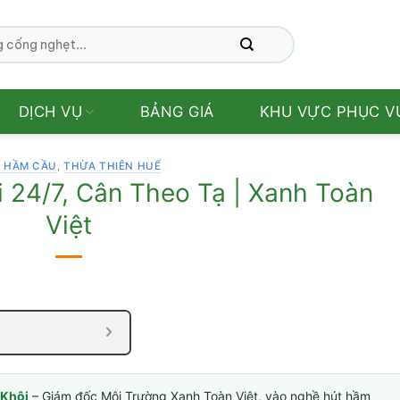
DỊCH VỤ
BẢNG GIÁ
KHU VỰC PHỤC V
 HẦM CẦU
,
THỪA THIÊN HUẾ
 24/7, Cân Theo Tạ | Xanh Toàn
Việt
Khôi
– Giám đốc Môi Trường Xanh Toàn Việt, vào nghề hút hầm