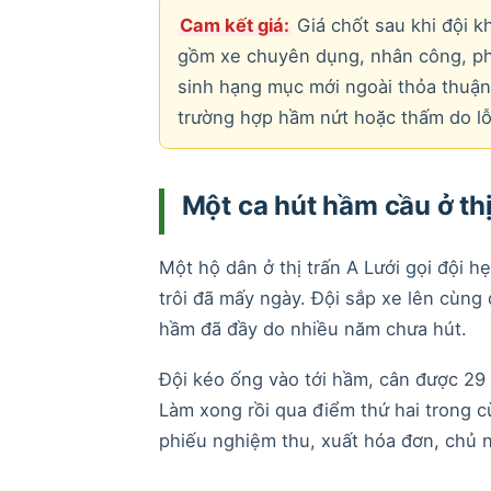
Cam kết giá:
Giá chốt sau khi đội k
gồm xe chuyên dụng, nhân công, phí 
sinh hạng mục mới ngoài thỏa thuận t
trường hợp hầm nứt hoặc thấm do lỗ
Một ca hút hầm cầu ở thị
Một hộ dân ở thị trấn A Lưới gọi đội 
trôi đã mấy ngày. Đội sắp xe lên cùng
hầm đã đầy do nhiều năm chưa hút.
Đội kéo ống vào tới hầm, cân được 29 
Làm xong rồi qua điểm thứ hai trong c
phiếu nghiệm thu, xuất hóa đơn, chủ n