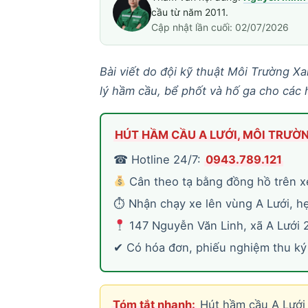
cầu từ năm 2011.
Cập nhật lần cuối: 02/07/2026
Bài viết do đội kỹ thuật Môi Trường X
lý hầm cầu, bể phốt và hố ga cho các h
HÚT HẦM CẦU A LƯỚI, MÔI TRƯỜ
☎ Hotline 24/7:
0943.789.121
Cân theo tạ bằng đồng hồ trên xe
⏱ Nhận chạy xe lên vùng A Lưới, hẹ
147 Nguyễn Văn Linh, xã A Lưới 
✔ Có hóa đơn, phiếu nghiệm thu ký 
Tóm tắt nhanh:
Hút hầm cầu A Lưới 