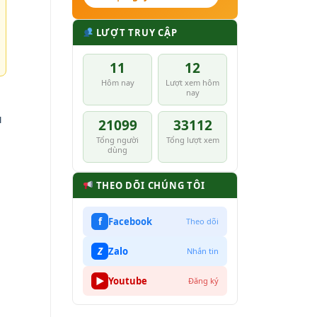
LƯỢT TRUY CẬP
11
12
Hôm nay
Lượt xem hôm
nay
u
21099
33112
Tổng người
Tổng lượt xem
dùng
THEO DÕI CHÚNG TÔI
f
Facebook
Theo dõi
Z
Zalo
Nhắn tin
▶
Youtube
Đăng ký
.