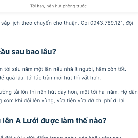
Tới hạn, nên hút phòng trước
i sắp lịch theo chuyến cho thuận. Gọi 0943.789.121, đội
cầu sau bao lâu?
ốn tới sáu năm một lần nếu nhà ít người, hầm còn tốt.
ể quá lâu, tới lúc tràn mới hút thì vất hơn.
ờng tải lớn thì nên hút dày hơn, một tới hai năm. Hộ dân
xóm khi đội lên vùng, vừa tiện vừa đỡ chi phí đi lại.
 lên A Lưới được làm thế nào?
 đội xử lý dứt điểm trong ngày, các khâu như sau.