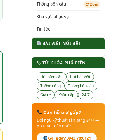
Thông bồn cầu
212 bài
Khu vực phục vụ
Tin tức
BÀI VIẾT NỔI BẬT
🏷 TỪ KHÓA PHỔ BIẾN
Hút hầm cầu
Hút bể phốt
Thông cống
Thông bồn cầu
Giá rẻ
Khẩn cấp
24/7
Cần hỗ trợ gấp?
Đội ngũ kỹ thuật sẵn sàng 24/7 —
phục vụ toàn quốc
Gọi ngay 0943.789.121