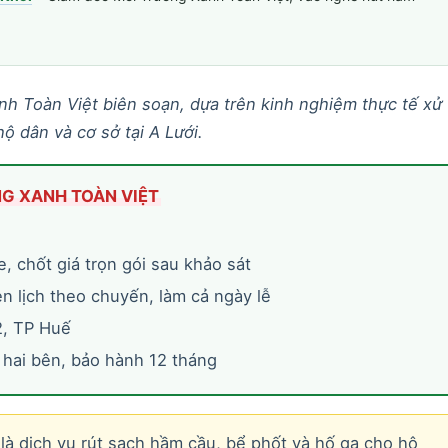
anh Toàn Việt biên soạn, dựa trên kinh nghiệm thực tế xử
ộ dân và cơ sở tại A Lưới.
NG XANH TOÀN VIỆT
, chốt giá trọn gói sau khảo sát
n lịch theo chuyến, làm cả ngày lễ
2, TP Huế
hai bên, bảo hành 12 tháng
là dịch vụ rút sạch hầm cầu, bể phốt và hố ga cho hộ