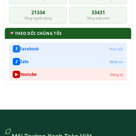
21334
33431
Tổng người dùng
Tổng lượt xem
THEO DÕI CHÚNG TÔI
f
Facebook
Theo dõi
Z
Zalo
Nhắn tin
▶
Youtube
Đăng ký