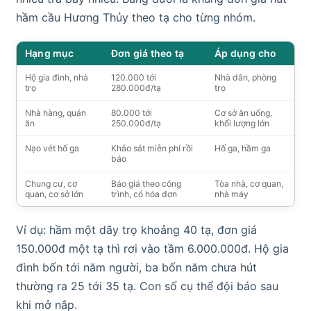
hầm cầu Hương Thủy theo tạ cho từng nhóm.
Hạng mục
Đơn giá theo tạ
Áp dụng cho
Hộ gia đình, nhà
120.000 tới
Nhà dân, phòng
trọ
280.000đ/tạ
trọ
Nhà hàng, quán
80.000 tới
Cơ sở ăn uống,
ăn
250.000đ/tạ
khối lượng lớn
Nạo vét hố ga
Khảo sát miễn phí rồi
Hố ga, hầm ga
báo
Chung cư, cơ
Báo giá theo công
Tòa nhà, cơ quan,
quan, cơ sở lớn
trình, có hóa đơn
nhà máy
Ví dụ: hầm một dãy trọ khoảng 40 tạ, đơn giá
150.000đ một tạ thì rơi vào tầm 6.000.000đ. Hộ gia
đình bốn tới năm người, ba bốn năm chưa hút
thường ra 25 tới 35 tạ. Con số cụ thể đội báo sau
khi mở nắp.