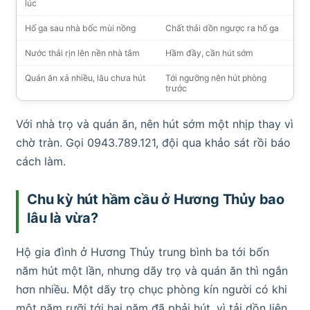
lúc
Hố ga sau nhà bốc mùi nồng
Chất thải dồn ngược ra hố ga
Nước thải rịn lên nền nhà tắm
Hầm đầy, cần hút sớm
Quán ăn xả nhiều, lâu chưa hút
Tới ngưỡng nên hút phòng
trước
Với nhà trọ và quán ăn, nên hút sớm một nhịp thay vì
chờ tràn. Gọi 0943.789.121, đội qua khảo sát rồi báo
cách làm.
Chu kỳ hút hầm cầu ở Hương Thủy bao
lâu là vừa?
Hộ gia đình ở Hương Thủy trung bình ba tới bốn
năm hút một lần, nhưng dãy trọ và quán ăn thì ngắn
hơn nhiều. Một dãy trọ chục phòng kín người có khi
một năm rưỡi tới hai năm đã phải hút, vì tải dồn liên