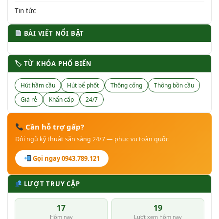
Tin tức
BÀI VIẾT NỔI BẬT
🏷 TỪ KHÓA PHỔ BIẾN
Hút hầm cầu
Hút bể phốt
Thông cống
Thông bồn cầu
Giá rẻ
Khẩn cấp
24/7
Cần hỗ trợ gấp?
Đội ngũ kỹ thuật sẵn sàng 24/7 — phục vụ toàn quốc
Gọi ngay 0943.789.121
LƯỢT TRUY CẬP
17
19
Hôm nay
Lượt xem hôm nay