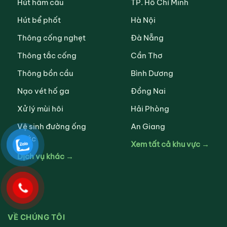
Hút hầm cầu
TP. Hồ Chí Minh
Hút bể phốt
Hà Nội
Thông cống nghẹt
Đà Nẵng
Thông tắc cống
Cần Thơ
Thông bồn cầu
Bình Dương
Nạo vét hố ga
Đồng Nai
Xử lý mùi hôi
Hải Phòng
Vệ sinh đường ống
An Giang
nước
Xem tất cả khu vực →
Dịch vụ khác →
VỀ CHÚNG TÔI