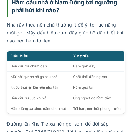
Hầm cầu nhà ở Nam Đông tới ngưỡng
phải hút khi nào?
Nhà rẫy thưa nên chủ thường ít để ý, tới lúc nặng
mới gọi. Mấy dấu hiệu dưới đây giúp hộ dân biết khi
nào nên hẹn đội lên.
Dấu hiệu
Ý nghĩa
Bồn cầu xả chậm dần
Hầm gần đầy
Mùi hôi quanh hố ga sau nhà
Chất thải dồn ngược
Nước thải rịn lên nền nhà tắm
Hầm quá tải
Bồn cầu sủi, ục khi xả
Ống nghẹt do hầm đầy
Hầm dùng cả chục năm chưa hút
Tới hạn, nên hút phòng trước
Đường lên Khe Tre xa nên gọi sớm để đội sắp
chuyến. Gọi 0943.789.121, đội hẹn ngày lên khảo sát