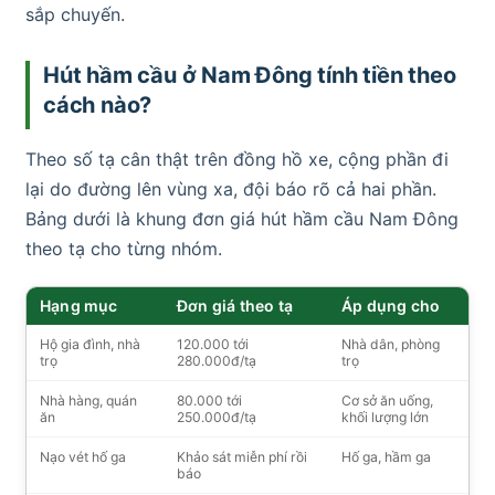
sắp chuyến.
Hút hầm cầu ở Nam Đông tính tiền theo
cách nào?
Theo số tạ cân thật trên đồng hồ xe, cộng phần đi
lại do đường lên vùng xa, đội báo rõ cả hai phần.
Bảng dưới là khung đơn giá hút hầm cầu Nam Đông
theo tạ cho từng nhóm.
Hạng mục
Đơn giá theo tạ
Áp dụng cho
Hộ gia đình, nhà
120.000 tới
Nhà dân, phòng
trọ
280.000đ/tạ
trọ
Nhà hàng, quán
80.000 tới
Cơ sở ăn uống,
ăn
250.000đ/tạ
khối lượng lớn
Nạo vét hố ga
Khảo sát miễn phí rồi
Hố ga, hầm ga
báo