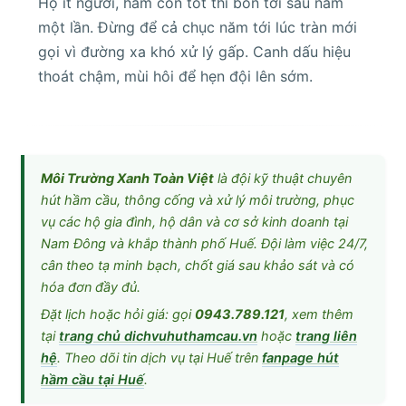
Hộ ít người, hầm còn tốt thì bốn tới sáu năm
một lần. Đừng để cả chục năm tới lúc tràn mới
gọi vì đường xa khó xử lý gấp. Canh dấu hiệu
thoát chậm, mùi hôi để hẹn đội lên sớm.
Môi Trường Xanh Toàn Việt
là đội kỹ thuật chuyên
hút hầm cầu, thông cống và xử lý môi trường, phục
vụ các hộ gia đình, hộ dân và cơ sở kinh doanh tại
Nam Đông và khắp thành phố Huế. Đội làm việc 24/7,
cân theo tạ minh bạch, chốt giá sau khảo sát và có
hóa đơn đầy đủ.
Đặt lịch hoặc hỏi giá: gọi
0943.789.121
, xem thêm
tại
trang chủ dichvuhuthamcau.vn
hoặc
trang liên
hệ
. Theo dõi tin dịch vụ tại Huế trên
fanpage hút
hầm cầu tại Huế
.