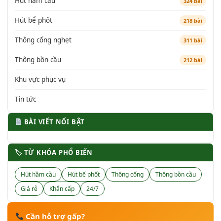
Hút hầm cầu
324 bài
Hút bể phốt
218 bài
Thông cống nghẹt
311 bài
Thông bồn cầu
212 bài
Khu vực phục vụ
Tin tức
BÀI VIẾT NỔI BẬT
🏷 TỪ KHÓA PHỔ BIẾN
Hút hầm cầu
Hút bể phốt
Thông cống
Thông bồn cầu
Giá rẻ
Khẩn cấp
24/7
Cần hỗ trợ gấp?