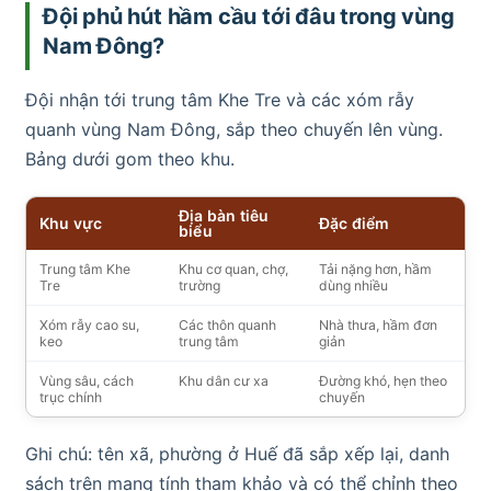
Đội phủ hút hầm cầu tới đâu trong vùng
Nam Đông?
Đội nhận tới trung tâm Khe Tre và các xóm rẫy
quanh vùng Nam Đông, sắp theo chuyến lên vùng.
Bảng dưới gom theo khu.
Địa bàn tiêu
Khu vực
Đặc điểm
biểu
Trung tâm Khe
Khu cơ quan, chợ,
Tải nặng hơn, hầm
Tre
trường
dùng nhiều
Xóm rẫy cao su,
Các thôn quanh
Nhà thưa, hầm đơn
keo
trung tâm
giản
Vùng sâu, cách
Khu dân cư xa
Đường khó, hẹn theo
trục chính
chuyến
Ghi chú: tên xã, phường ở Huế đã sắp xếp lại, danh
sách trên mang tính tham khảo và có thể chỉnh theo