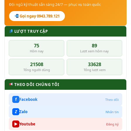
Đội ngũ kỹ thuật sẵn sàng 24/7 — phục vụ toàn quốc
Gọi ngay 0943.789.121
LƯỢT TRUY CẬP
75
89
Hôm nay
Lượt xem hôm nay
21508
33628
Tổng người dùng
Tổng lượt xem
THEO DÕI CHÚNG TÔI
f
Facebook
Theo dõi
Z
Zalo
Nhắn tin
▶
Youtube
Đăng ký