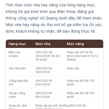
Tính theo mức nhẹ hay nặng của từng hạng mục,
không hô giá khơi khơi qua điện thoại. Bảng giá
thông cống nghẹt Vũ Quang dưới đây để tham khảo.
Mức nhẹ hay nặng do thợ mở hố ga kiểm tra rồi xác
định, khách không tự nhận, để báo đúng thực tế.
Hạng mục
Mức nhẹ
Mức nặng
Bồn rửa,
300.000 tới
Khảo sát (45 tới 90
lavabo
400.000đ (20 tới
phút, bảo hành 6 tới 12
30 phút)
tháng)
Sàn nhà tắm
350.000 tới
Khảo sát
500.000đ
Cống bếp dầu
400.000 tới
Khảo sát (60 tới 120
mỡ
600.000đ
phút)
Hố ga, cống
500.000 tới
Khảo sát (60 tới 150
chính
800.000đ
phút)
Quán ăn, nhà
Khảo sát tại chỗ, thường 800.000 tới