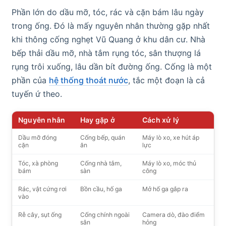
Phần lớn do dầu mỡ, tóc, rác và cặn bám lâu ngày
trong ống. Đó là mấy nguyên nhân thường gặp nhất
khi thông cống nghẹt Vũ Quang ở khu dân cư. Nhà
bếp thải dầu mỡ, nhà tắm rụng tóc, sân thượng lá
rụng trôi xuống, lâu dần bít đường ống. Cống là một
phần của
hệ thống thoát nước
, tắc một đoạn là cả
tuyến ứ theo.
Nguyên nhân
Hay gặp ở
Cách xử lý
Dầu mỡ đóng
Cống bếp, quán
Máy lò xo, xe hút áp
cặn
ăn
lực
Tóc, xà phòng
Cống nhà tắm,
Máy lò xo, móc thủ
bám
sàn
công
Rác, vật cứng rơi
Bồn cầu, hố ga
Mở hố ga gắp ra
vào
Rễ cây, sụt ống
Cống chính ngoài
Camera dò, đào điểm
sân
hỏng