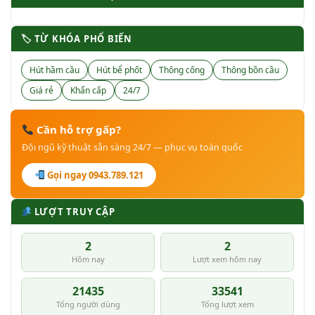
🏷 TỪ KHÓA PHỔ BIẾN
Hút hầm cầu
Hút bể phốt
Thông cống
Thông bồn cầu
Giá rẻ
Khẩn cấp
24/7
Cần hỗ trợ gấp?
Đội ngũ kỹ thuật sẵn sàng 24/7 — phục vụ toàn quốc
Gọi ngay 0943.789.121
LƯỢT TRUY CẬP
2
2
Hôm nay
Lượt xem hôm nay
21435
33541
Tổng người dùng
Tổng lượt xem