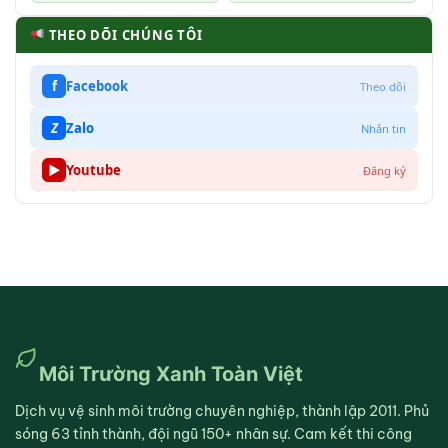
THEO DÕI CHÚNG TÔI
f
Facebook
Theo dõi
Z
Zalo
Nhắn tin
▶
Youtube
Đăng ký
Môi Trường Xanh Toàn Việt
Dịch vụ vệ sinh môi trường chuyên nghiệp, thành lập 2011. Phủ
sóng 63 tỉnh thành, đội ngũ 150+ nhân sự. Cam kết thi công