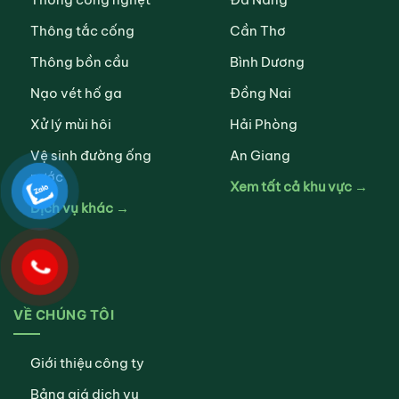
Thông tắc cống
Cần Thơ
Thông bồn cầu
Bình Dương
Nạo vét hố ga
Đồng Nai
Xử lý mùi hôi
Hải Phòng
Vệ sinh đường ống
An Giang
nước
Xem tất cả khu vực →
Dịch vụ khác →
VỀ CHÚNG TÔI
Giới thiệu công ty
Bảng giá dịch vụ