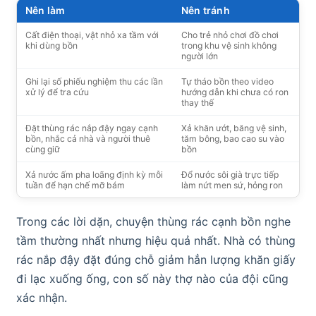
Nên làm
Nên tránh
Cất điện thoại, vật nhỏ xa tầm với
Cho trẻ nhỏ chơi đồ chơi
khi dùng bồn
trong khu vệ sinh không
người lớn
Ghi lại số phiếu nghiệm thu các lần
Tự tháo bồn theo video
xử lý để tra cứu
hướng dẫn khi chưa có ron
thay thế
Đặt thùng rác nắp đậy ngay cạnh
Xả khăn ướt, băng vệ sinh,
bồn, nhắc cả nhà và người thuê
tăm bông, bao cao su vào
cùng giữ
bồn
Xả nước ấm pha loãng định kỳ mỗi
Đổ nước sôi già trực tiếp
tuần để hạn chế mỡ bám
làm nứt men sứ, hỏng ron
Trong các lời dặn, chuyện thùng rác cạnh bồn nghe
tầm thường nhất nhưng hiệu quả nhất. Nhà có thùng
rác nắp đậy đặt đúng chỗ giảm hẳn lượng khăn giấy
đi lạc xuống ống, con số này thợ nào của đội cũng
xác nhận.