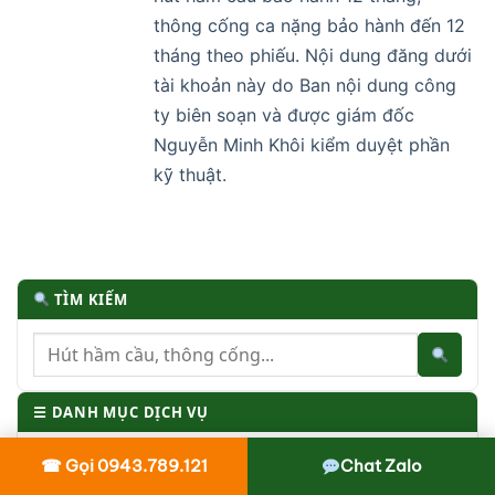
thông cống ca nặng bảo hành đến 12
tháng theo phiếu. Nội dung đăng dưới
tài khoản này do Ban nội dung công
ty biên soạn và được giám đốc
Nguyễn Minh Khôi kiểm duyệt phần
kỹ thuật.
TÌM KIẾM
☰ DANH MỤC DỊCH VỤ
Hút hầm cầu
324 bài
☎ Gọi 0943.789.121
Chat Zalo