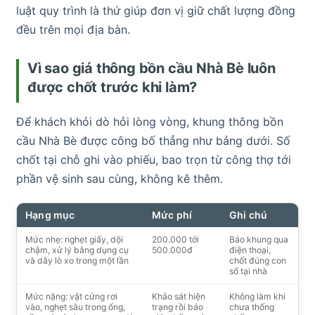
luật quy trình là thứ giúp đơn vị giữ chất lượng đồng
đều trên mọi địa bàn.
Vì sao giá thông bồn cầu Nhà Bè luôn
được chốt trước khi làm?
Để khách khỏi dò hỏi lòng vòng, khung thông bồn
cầu Nhà Bè được công bố thẳng như bảng dưới. Số
chốt tại chỗ ghi vào phiếu, bao trọn từ công thợ tới
phần vệ sinh sau cùng, không kê thêm.
Hạng mục
Mức phí
Ghi chú
Mức nhẹ: nghẹt giấy, dội
200.000 tới
Báo khung qua
chậm, xử lý bằng dụng cụ
500.000đ
điện thoại,
và dây lò xo trong một lần
chốt đúng con
số tại nhà
Mức nặng: vật cứng rơi
Khảo sát hiện
Không làm khi
vào, nghẹt sâu trong ống,
trạng rồi báo
chưa thống