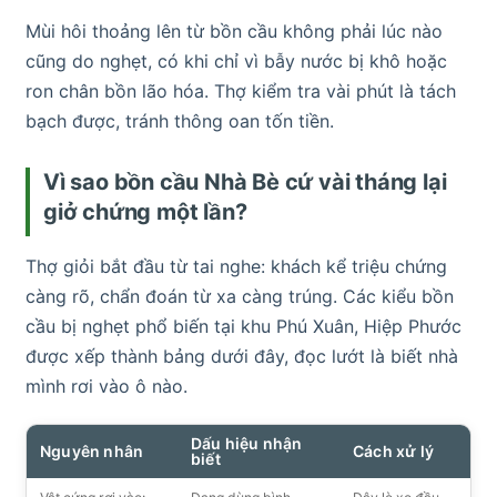
Mùi hôi thoảng lên từ bồn cầu không phải lúc nào
cũng do nghẹt, có khi chỉ vì bẫy nước bị khô hoặc
ron chân bồn lão hóa. Thợ kiểm tra vài phút là tách
bạch được, tránh thông oan tốn tiền.
Vì sao bồn cầu Nhà Bè cứ vài tháng lại
giở chứng một lần?
Thợ giỏi bắt đầu từ tai nghe: khách kể triệu chứng
càng rõ, chẩn đoán từ xa càng trúng. Các kiểu bồn
cầu bị nghẹt phổ biến tại khu Phú Xuân, Hiệp Phước
được xếp thành bảng dưới đây, đọc lướt là biết nhà
mình rơi vào ô nào.
Dấu hiệu nhận
Nguyên nhân
Cách xử lý
biết