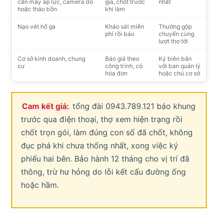
cần máy áp lực, camera dò
giá, chốt trước
nhất
hoặc tháo bồn
khi làm
Nạo vét hố ga
Khảo sát miễn
Thường gộp
phí rồi báo
chuyến cùng
lượt thợ tới
Cơ sở kinh doanh, chung
Báo giá theo
Ký biên bản
cư
công trình, có
với ban quản lý
hóa đơn
hoặc chủ cơ sở
Cam kết giá:
tổng đài 0943.789.121 báo khung
trước qua điện thoại, thợ xem hiện trạng rồi
chốt trọn gói, làm đúng con số đã chốt, không
đục phá khi chưa thống nhất, xong việc ký
phiếu hai bên. Bảo hành 12 tháng cho vị trí đã
thông, trừ hư hỏng do lỗi kết cấu đường ống
hoặc hầm.