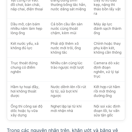
Vật cứng rơi vào:
Đang dùng bình
Dây lò xo đầu
đồ chơi, bàn chải,
thường bỗng tắc hẳn,
kẹp, nặng thì
nắp chai, điện thoại
nước dâng sát miệng
tháo bồn lấy vật
ra
Dầu mỡ, cặn bám
Cả bồn cầu lẫn sàn
Máy áp lực
nhiều năm làm hẹp
nước cùng thoát
đánh sạch thành
lòng ống
chậm, kèm mùi
ống
Két nước yếu, xả
Phải dội thêm xô
Chỉnh hoặc thay
không đủ lực
nước mới trôi, ống
phụ kiện két,
không tắc
không cần thông
Trục thoát đứng
Nhiều căn cùng lúc
Camera dò xác
chung có điểm
trào ngược một lượt
định đoạn
nghẽn
nghẽn, xử lý tại
trục
Hầm tự hoại đầy,
Nước dềnh lên rồi rút
Kết hợp rút hầm
hơi không thoát
từ từ, sủi bọt khí
rồi mới thông
được
ngược
đường ống
Ống thi công sai độ
Nghẹt lặp lại từ khi
Nội soi xác định
dốc hoặc tụ vữa
mới nhận nhà
đoạn lỗi, tư vấn
xây dựng
sửa tận gốc
Trong các nguyên nhân trên, khăn ướt và băng vệ