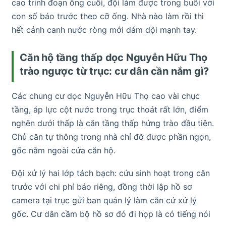
cao trình đoạn ống cuối, đội làm được trong buổi với
con số báo trước theo cỡ ống. Nhà nào làm rồi thì
hết cảnh canh nước ròng mới dám dội mạnh tay.
Căn hộ tầng thấp dọc Nguyễn Hữu Thọ
trào ngược từ trục: cư dân cần nắm gì?
Các chung cư dọc Nguyễn Hữu Thọ cao vài chục
tầng, áp lực cột nước trong trục thoát rất lớn, điểm
nghẽn dưới thấp là căn tầng thấp hứng trào đầu tiên.
Chủ căn tự thông trong nhà chỉ đỡ được phần ngọn,
gốc nằm ngoài cửa căn hộ.
Đội xử lý hai lớp tách bạch: cứu sinh hoạt trong căn
trước với chi phí báo riêng, đồng thời lập hồ sơ
camera tại trục gửi ban quản lý làm căn cứ xử lý
gốc. Cư dân cầm bộ hồ sơ đó đi họp là có tiếng nói