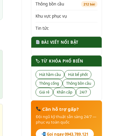
Thông bồn cầu
212 bài
Khu vực phục vụ
Tin tức
BÀI VIẾT NỔI BẬT
🏷 TỪ KHÓA PHỔ BIẾN
Hút hầm cầu
Hút bể phốt
Thông cống
Thông bồn cầu
Giá rẻ
Khẩn cấp
24/7
Cần hỗ trợ gấp?
Đội ngũ kỹ thuật sẵn sàng 24/7 —
phục vụ toàn quốc
Gọi ngay 0943.789.121