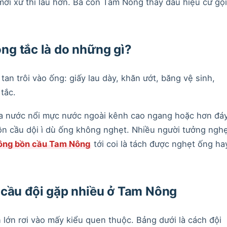
 mới xử thì lâu hơn. Bà con Tam Nông thấy dấu hiệu cứ gọi
ng tắc là do những gì?
tan trôi vào ống: giấy lau dày, khăn ướt, băng vệ sinh,
 tắc.
 nước nổi mực nước ngoài kênh cao ngang hoặc hơn đá
n cầu dội ì dù ống không nghẹt. Nhiều người tưởng ngh
ông bồn cầu Tam Nông
tới coi là tách được nghẹt ống ha
 cầu đội gặp nhiều ở Tam Nông
lớn rơi vào mấy kiểu quen thuộc. Bảng dưới là cách đội