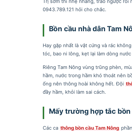
Trị sớm thì nhẹ nhàng, trào ngược rồi
0943.789.121 hỏi cho chắc.
Bồn cầu nhà dân Tam Nô
Hay gặp nhất là vật cứng và rác không 
tóc, bao ni lông, kẹt lại làm dòng nước
Riêng Tam Nông vùng trũng phèn, mùa
hầm, nước trong hầm khó thoát nên bồ
ống nên thông hoài không hết. Đội
th
đầy hầm, khỏi làm sai cách.
Mấy trường hợp tắc bồn
Các ca
thông bồn cầu Tam Nông
phần 