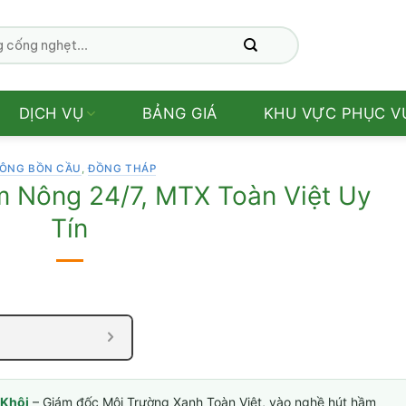
DỊCH VỤ
BẢNG GIÁ
KHU VỰC PHỤC V
ÔNG BỒN CẦU
,
ĐỒNG THÁP
 Nông 24/7, MTX Toàn Việt Uy
Tín
Khôi
– Giám đốc Môi Trường Xanh Toàn Việt, vào nghề hút hầm