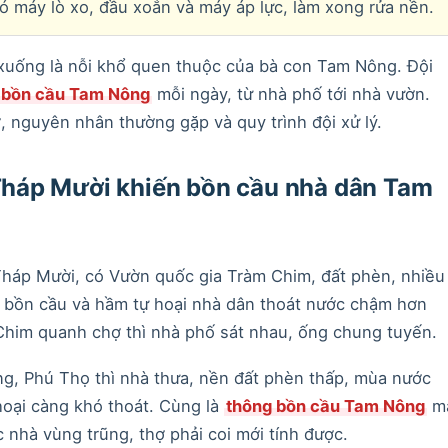
ó máy lò xo, đầu xoắn và máy áp lực, làm xong rửa nền.
xuống là nỗi khổ quen thuộc của bà con Tam Nông. Đội
 bồn cầu Tam Nông
mỗi ngày, từ nhà phố tới nhà vườn.
, nguyên nhân thường gặp và quy trình đội xử lý.
háp Mười khiến bồn cầu nhà dân Tam
áp Mười, có Vườn quốc gia Tràm Chim, đất phèn, nhiều
 bồn cầu và hầm tự hoại nhà dân thoát nước chậm hơn
Chim quanh chợ thì nhà phố sát nhau, ống chung tuyến.
g, Phú Thọ thì nhà thưa, nền đất phèn thấp, mùa nước
hoại càng khó thoát. Cùng là
thông bồn cầu Tam Nông
m
nhà vùng trũng, thợ phải coi mới tính được.