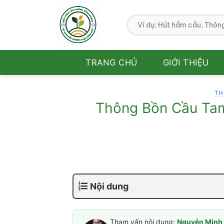
Bỏ
qua
nội
dung
TRANG CHỦ
GIỚI THIỆU
TH
Thông Bồn Cầu Tam
Nội dung
Tham vấn nội dung:
Nguyễn Minh 