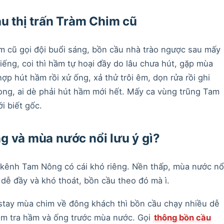
hu thị trấn Tràm Chim cũ
m cũ gọi đội buổi sáng, bồn cầu nhà trào ngược sau mấy
iếng, coi thì hầm tự hoại đầy do lâu chưa hút, gặp mùa
ợp hút hầm rồi xử ống, xả thử trôi êm, dọn rửa rồi ghi
ong, ai dè phải hút hầm mới hết. Mấy ca vùng trũng Tam
i biết gốc.
g và mùa nước nổi lưu ý gì?
kênh Tam Nông có cái khó riêng. Nền thấp, mùa nước nổ
 dễ đầy và khó thoát, bồn cầu theo đó mà ì.
stay mùa chim về đông khách thì bồn cầu chạy nhiều dễ
ểm tra hầm và ống trước mùa nước. Gọi
thông bồn cầu