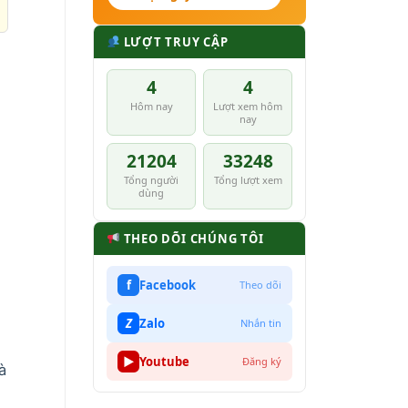
LƯỢT TRUY CẬP
4
4
Hôm nay
Lượt xem hôm
nay
21204
33248
Tổng người
Tổng lượt xem
dùng
THEO DÕI CHÚNG TÔI
f
Facebook
Theo dõi
Z
Zalo
Nhắn tin
▶
Youtube
Đăng ký
à