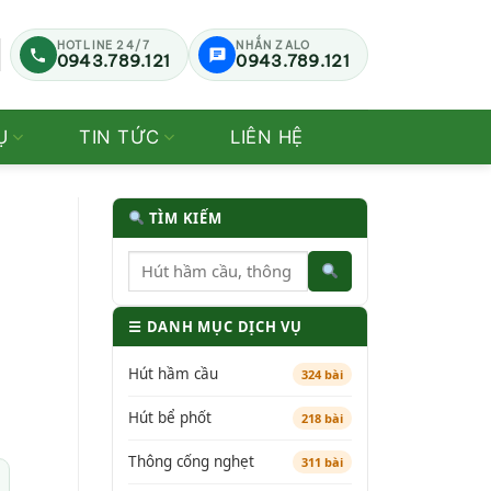
HOTLINE 24/7
NHẮN ZALO
0943.789.121
0943.789.121
Ụ
TIN TỨC
LIÊN HỆ
TÌM KIẾM
☰ DANH MỤC DỊCH VỤ
Hút hầm cầu
324 bài
Hút bể phốt
218 bài
Thông cống nghẹt
311 bài