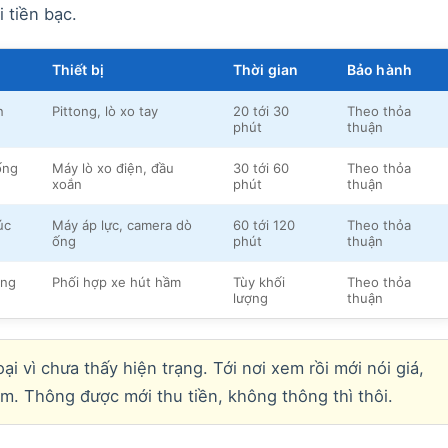
 tiền bạc.
Thiết bị
Thời gian
Bảo hành
n
Pittong, lò xo tay
20 tới 30
Theo thỏa
phút
thuận
ống
Máy lò xo điện, đầu
30 tới 60
Theo thỏa
xoắn
phút
thuận
úc
Máy áp lực, camera dò
60 tới 120
Theo thỏa
ống
phút
thuận
ông
Phối hợp xe hút hầm
Tùy khối
Theo thỏa
lượng
thuận
i vì chưa thấy hiện trạng. Tới nơi xem rồi mới nói giá,
àm. Thông được mới thu tiền, không thông thì thôi.