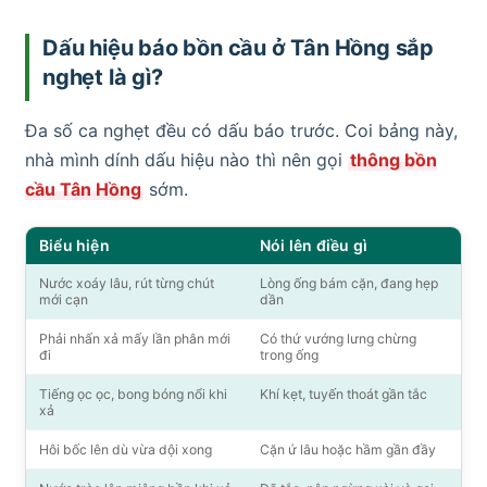
Dấu hiệu báo bồn cầu ở Tân Hồng sắp
nghẹt là gì?
Đa số ca nghẹt đều có dấu báo trước. Coi bảng này,
nhà mình dính dấu hiệu nào thì nên gọi
thông bồn
cầu Tân Hồng
sớm.
Biểu hiện
Nói lên điều gì
Nước xoáy lâu, rút từng chút
Lòng ống bám cặn, đang hẹp
mới cạn
dần
Phải nhấn xả mấy lần phân mới
Có thứ vướng lưng chừng
đi
trong ống
Tiếng ọc ọc, bong bóng nổi khi
Khí kẹt, tuyến thoát gần tắc
xả
Hôi bốc lên dù vừa dội xong
Cặn ứ lâu hoặc hầm gần đầy