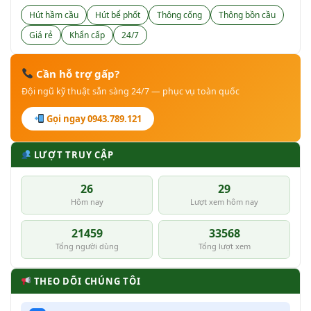
Hút hầm cầu
Hút bể phốt
Thông cống
Thông bồn cầu
Giá rẻ
Khẩn cấp
24/7
Cần hỗ trợ gấp?
Đội ngũ kỹ thuật sẵn sàng 24/7 — phục vụ toàn quốc
Gọi ngay 0943.789.121
LƯỢT TRUY CẬP
26
29
Hôm nay
Lượt xem hôm nay
21459
33568
Tổng người dùng
Tổng lượt xem
THEO DÕI CHÚNG TÔI