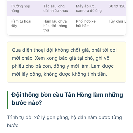
Trường hợp
Tắc sâu, ống
Máy áp lực,
60 tới 120 phú
nặng
dài nhiều khúc
camera dò ống
Hầm tự hoại
Hầm lâu chưa
Phối hợp xe
Tùy khối lượn
đầy
hút, dội không
hút hầm
trôi
Qua điện thoại đội không chốt giá, phải tới coi
mới chắc. Xem xong báo giá tại chỗ, ghi vô
phiếu cho bà con, đồng ý mới làm. Làm được
mới lấy công, không được không tính tiền.
Đội thông bồn cầu Tân Hồng làm những
bước nào?
Trình tự đội xử lý gọn gàng, hộ dân nắm được từng
bước: