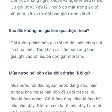
Đội trực không nghỉ, khuya và ngày lễ đều nhận.
Cứ gọi 0943.789.121, nội ô có mặt trong 20 tới
40 phút, xã xa thì đội báo giờ trước khi đi.
Sao đội không nói giá liền qua điện thoại?
Đội không thích hứa giá rồi tới đổi, nên chưa coi
là chưa chốt. Thợ khảo sát tận nơi xong báo
giá, ghi vào phiếu, bà con gật mới làm.
Mùa nước nổi bồn cầu dội cứ trào là bị gì?
Mùa nước nổi đầu nguồn nước dâng cao, hầm
tự hoại khó thoát nên bồn cầu dội trào lại dù
ống không nghẹt. Cố thông ống cũng không hết
nếu hầm đầy. Đội tới xem là rõ, nếu đầy hầm thì