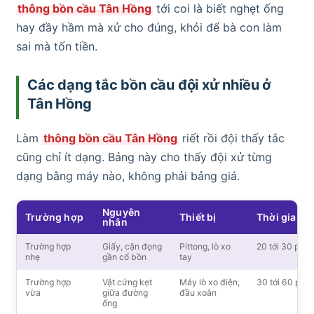
thông bồn cầu Tân Hồng
tới coi là biết nghẹt ống
hay đầy hầm mà xử cho đúng, khỏi để bà con làm
sai mà tốn tiền.
Các dạng tắc bồn cầu đội xử nhiều ở
Tân Hồng
Làm
thông bồn cầu Tân Hồng
riết rồi đội thấy tắc
cũng chỉ ít dạng. Bảng này cho thấy đội xử từng
dạng bằng máy nào, không phải bảng giá.
Nguyên
Trường hợp
Thiết bị
Thời gian
nhân
Trường hợp
Giấy, cặn đọng
Pittong, lò xo
20 tới 30 phút
nhẹ
gần cổ bồn
tay
Trường hợp
Vật cứng kẹt
Máy lò xo điện,
30 tới 60 phút
vừa
giữa đường
đầu xoắn
ống