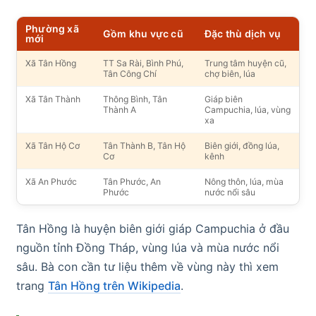
Phường xã
Gồm khu vực cũ
Đặc thù dịch vụ
mới
Xã Tân Hồng
TT Sa Rài, Bình Phú,
Trung tâm huyện cũ,
Tân Công Chí
chợ biên, lúa
Xã Tân Thành
Thông Bình, Tân
Giáp biên
Thành A
Campuchia, lúa, vùng
xa
Xã Tân Hộ Cơ
Tân Thành B, Tân Hộ
Biên giới, đồng lúa,
Cơ
kênh
Xã An Phước
Tân Phước, An
Nông thôn, lúa, mùa
Phước
nước nổi sâu
Tân Hồng là huyện biên giới giáp Campuchia ở đầu
nguồn tỉnh Đồng Tháp, vùng lúa và mùa nước nổi
sâu. Bà con cần tư liệu thêm về vùng này thì xem
trang
Tân Hồng trên Wikipedia
.