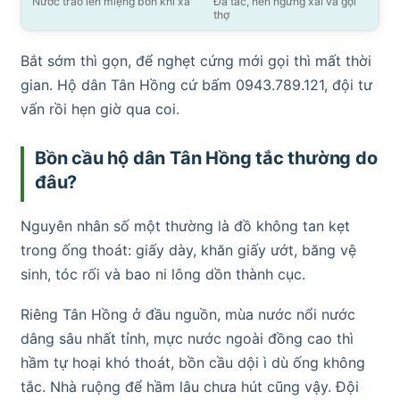
Nước trào lên miệng bồn khi xả
Đã tắc, nên ngừng xài và gọi
thợ
Bắt sớm thì gọn, để nghẹt cứng mới gọi thì mất thời
gian. Hộ dân Tân Hồng cứ bấm 0943.789.121, đội tư
vấn rồi hẹn giờ qua coi.
Bồn cầu hộ dân Tân Hồng tắc thường do
đâu?
Nguyên nhân số một thường là đồ không tan kẹt
trong ống thoát: giấy dày, khăn giấy ướt, băng vệ
sinh, tóc rối và bao ni lông dồn thành cục.
Riêng Tân Hồng ở đầu nguồn, mùa nước nổi nước
dâng sâu nhất tỉnh, mực nước ngoài đồng cao thì
hầm tự hoại khó thoát, bồn cầu dội ì dù ống không
tắc. Nhà ruộng để hầm lâu chưa hút cũng vậy. Đội