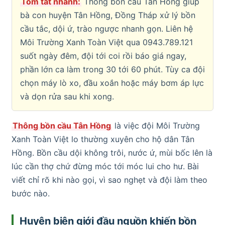
Tóm tắt nhanh:
Thông bồn cầu Tân Hồng giúp
bà con huyện Tân Hồng, Đồng Tháp xử lý bồn
cầu tắc, dội ứ, trào ngược nhanh gọn. Liên hệ
Môi Trường Xanh Toàn Việt qua 0943.789.121
suốt ngày đêm, đội tới coi rồi báo giá ngay,
phần lớn ca làm trong 30 tới 60 phút. Tùy ca đội
chọn máy lò xo, đầu xoắn hoặc máy bơm áp lực
và dọn rửa sau khi xong.
Thông bồn cầu Tân Hồng
là việc đội Môi Trường
Xanh Toàn Việt lo thường xuyên cho hộ dân Tân
Hồng. Bồn cầu dội không trôi, nước ứ, mùi bốc lên là
lúc cần thợ chứ đừng móc tới móc lui cho hư. Bài
viết chỉ rõ khi nào gọi, vì sao nghẹt và đội làm theo
bước nào.
Huyện biên giới đầu nguồn khiến bồn