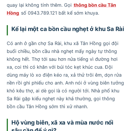
quay lại không tính thêm. Gọi
thông bồn cầu Tân
Hồng
số 0943.789.121 bất kể sớm khuya.
Kể lại một ca bồn cầu nghẹt ở khu Sa Rài
Có anh ở gần chợ Sa Rài, khu xã Tân Hồng gọi đội
buổi chiều, bồn cầu nhà nghẹt mấy ngày tự thông
không hết. Thợ tới sau hơn nửa tiếng vì đường hơi
xa, coi thì có khăn với búi tóc kẹt khúc cua. Đội
dùng máy lò xo điện kéo ra, xả thử trôi êm, dọn rửa
nền rồi ghi phiếu cho anh. Anh nói ở vùng biên tưởng
khó kêu thợ, ai dè gọi là có người tới. Nhà phố khu
Sa Rài gặp kiểu nghẹt này khá thường, gọi thông
bồn cầu Tân Hồng sớm thì xử nhanh.
Hộ vùng biên, xã xa và mùa nước nổi
sâu cần để ý gì?