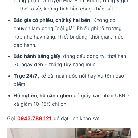
trong phạm vi huyện Hòa Bình. Không đồng ý giá
— thợ ra về, không tính tiền công khảo sát.
Báo giá có phiếu, chữ ký hai bên.
Không có
chuyện làm xong “đội giá”. Phiếu ghi rõ trường
hợp nhẹ hay nặng, thiết bị dùng, thời gian, mức
bảo hành.
Bảo hành bằng giấy
, đóng dấu công ty, thời hạn
30 ngày đến 6 tháng tùy hạng mục.
Trực 24/7
, kể cả mùa nước nổi hay vụ tôm cao
điểm.
Hộ nghèo, hộ cận nghèo
có giấy xác nhận UBND
xã giảm 10–15% chi phí.
Gọi
0943.789.121
để đặt lịch khảo sát.