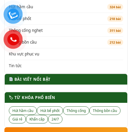
Hút hầm cầu
324 bài
Hút bể phốt
218 bài
Thông cống nghẹt
311 bài
Thông bồn cầu
212 bài
Khu vực phục vụ
Tin tức
BÀI VIẾT NỔI BẬT
🏷 TỪ KHÓA PHỔ BIẾN
Hút hầm cầu
Hút bể phốt
Thông cống
Thông bồn cầu
Giá rẻ
Khẩn cấp
24/7