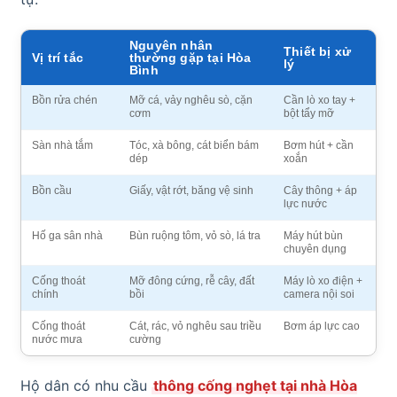
Nguyên nhân
Thiết bị xử
Vị trí tắc
thường gặp tại Hòa
lý
Bình
Bồn rửa chén
Mỡ cá, vảy nghêu sò, cặn
Cần lò xo tay +
cơm
bột tẩy mỡ
Sàn nhà tắm
Tóc, xà bông, cát biển bám
Bơm hút + cần
dép
xoắn
Bồn cầu
Giấy, vật rớt, băng vệ sinh
Cây thông + áp
lực nước
Hố ga sân nhà
Bùn ruộng tôm, vỏ sò, lá tra
Máy hút bùn
chuyên dụng
Cống thoát
Mỡ đông cứng, rễ cây, đất
Máy lò xo điện +
chính
bồi
camera nội soi
Cống thoát
Cát, rác, vỏ nghêu sau triều
Bơm áp lực cao
nước mưa
cường
Hộ dân có nhu cầu
thông cống nghẹt tại nhà Hòa