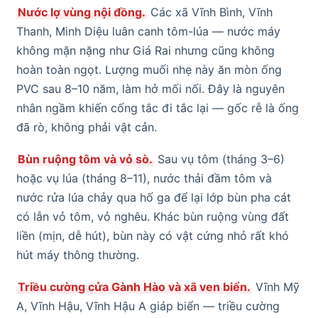
Nước lợ vùng nội đồng.
Các xã Vĩnh Bình, Vĩnh
Thanh, Minh Diệu luân canh tôm-lúa — nước máy
không mặn nặng như Giá Rai nhưng cũng không
hoàn toàn ngọt. Lượng muối nhẹ này ăn mòn ống
PVC sau 8–10 năm, làm hở mối nối. Đây là nguyên
nhân ngầm khiến cống tắc đi tắc lại — gốc rễ là ống
đã rò, không phải vật cản.
Bùn ruộng tôm và vỏ sò.
Sau vụ tôm (tháng 3–6)
hoặc vụ lúa (tháng 8–11), nước thải đầm tôm và
nước rửa lúa chảy qua hố ga để lại lớp bùn pha cát
có lẫn vỏ tôm, vỏ nghêu. Khác bùn ruộng vùng đất
liền (mịn, dễ hút), bùn này có vật cứng nhỏ rất khó
hút máy thông thường.
Triều cường cửa Gành Hào và xã ven biển.
Vĩnh Mỹ
A, Vĩnh Hậu, Vĩnh Hậu A giáp biển — triều cường