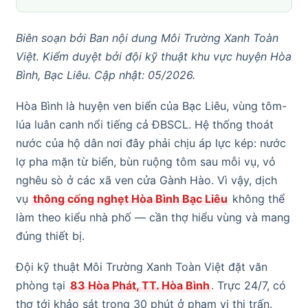
Biên soạn bởi Ban nội dung Môi Trường Xanh Toàn
Việt. Kiểm duyệt bởi đội kỹ thuật khu vực huyện Hòa
Bình, Bạc Liêu. Cập nhật: 05/2026.
Hòa Bình là huyện ven biển của Bạc Liêu, vùng tôm-
lúa luân canh nổi tiếng cả ĐBSCL. Hệ thống thoát
nước của hộ dân nơi đây phải chịu áp lực kép: nước
lợ pha mặn từ biển, bùn ruộng tôm sau mỗi vụ, vỏ
nghêu sò ở các xã ven cửa Gành Hào. Vì vậy, dịch
vụ
thông cống nghẹt Hòa Bình Bạc Liêu
không thể
làm theo kiểu nhà phố — cần thợ hiểu vùng và mang
đúng thiết bị.
Đội kỹ thuật Môi Trường Xanh Toàn Việt đặt văn
phòng tại
83 Hòa Phát, TT. Hòa Bình
. Trực 24/7, có
thợ tới khảo sát trong 30 phút ở phạm vi thị trấn.