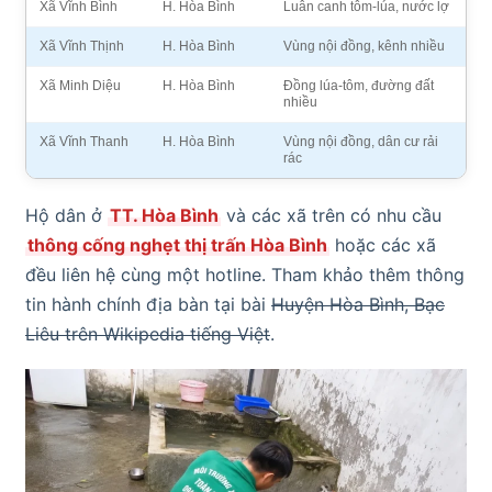
Xã Vĩnh Bình
H. Hòa Bình
Luân canh tôm-lúa, nước lợ
Xã Vĩnh Thịnh
H. Hòa Bình
Vùng nội đồng, kênh nhiều
Xã Minh Diệu
H. Hòa Bình
Đồng lúa-tôm, đường đất
nhiều
Xã Vĩnh Thanh
H. Hòa Bình
Vùng nội đồng, dân cư rải
rác
Hộ dân ở
TT. Hòa Bình
và các xã trên có nhu cầu
thông cống nghẹt thị trấn Hòa Bình
hoặc các xã
đều liên hệ cùng một hotline. Tham khảo thêm thông
tin hành chính địa bàn tại bài
Huyện Hòa Bình, Bạc
Liêu trên Wikipedia tiếng Việt
.