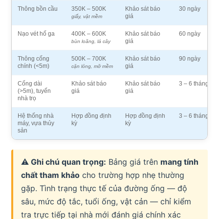
Thông bồn cầu
350K – 500K
Khảo sát báo
30 ngày
giá
giấy, vật mềm
Nạo vét hố ga
400K – 600K
Khảo sát báo
60 ngày
giá
bùn loãng, lá cây
Thông cống
500K – 700K
Khảo sát báo
90 ngày
chính (<5m)
giá
cặn lỏng, mỡ mềm
Cống dài
Khảo sát báo
Khảo sát báo
3 – 6 tháng
(>5m), tuyến
giá
giá
nhà trọ
Hệ thống nhà
Hợp đồng định
Hợp đồng định
3 – 6 tháng
máy, vựa thủy
kỳ
kỳ
sản
⚠ Ghi chú quan trọng:
Bảng giá trên
mang tính
chất tham khảo
cho trường hợp nhẹ thường
gặp. Tình trạng thực tế của đường ống — độ
sâu, mức độ tắc, tuổi ống, vật cản — chỉ kiểm
tra trực tiếp tại nhà mới đánh giá chính xác