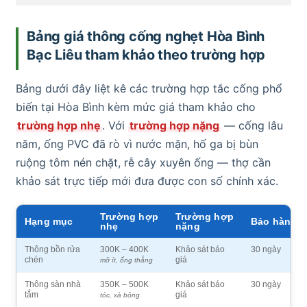
Bảng giá thông cống nghẹt Hòa Bình
Bạc Liêu tham khảo theo trường hợp
Bảng dưới đây liệt kê các trường hợp tắc cống phổ
biến tại Hòa Bình kèm mức giá tham khảo cho
trường hợp nhẹ
. Với
trường hợp nặng
— cống lâu
năm, ống PVC đã rò vì nước mặn, hố ga bị bùn
ruộng tôm nén chặt, rễ cây xuyên ống — thợ cần
khảo sát trực tiếp mới đưa được con số chính xác.
Trường hợp
Trường hợp
Hạng mục
Bảo hành
nhẹ
nặng
Thông bồn rửa
300K – 400K
Khảo sát báo
30 ngày
chén
giá
mỡ ít, ống thẳng
Thông sàn nhà
350K – 500K
Khảo sát báo
30 ngày
tắm
giá
tóc, xà bông