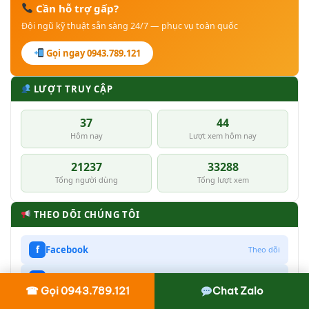
Cần hỗ trợ gấp?
Đội ngũ kỹ thuật sẵn sàng 24/7 — phục vụ toàn quốc
Gọi ngay 0943.789.121
LƯỢT TRUY CẬP
37
44
Hôm nay
Lượt xem hôm nay
21237
33288
Tổng người dùng
Tổng lượt xem
THEO DÕI CHÚNG TÔI
f
Facebook
Theo dõi
Z
Zalo
Nhắn tin
☎ Gọi 0943.789.121
Chat Zalo
▶
Youtube
Đăng ký