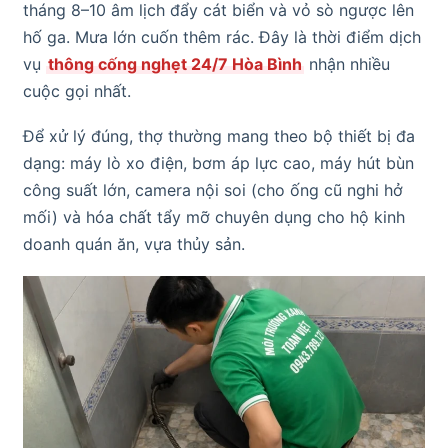
tháng 8–10 âm lịch đẩy cát biển và vỏ sò ngược lên
hố ga. Mưa lớn cuốn thêm rác. Đây là thời điểm dịch
vụ
thông cống nghẹt 24/7 Hòa Bình
nhận nhiều
cuộc gọi nhất.
Để xử lý đúng, thợ thường mang theo bộ thiết bị đa
dạng: máy lò xo điện, bơm áp lực cao, máy hút bùn
công suất lớn, camera nội soi (cho ống cũ nghi hở
mối) và hóa chất tẩy mỡ chuyên dụng cho hộ kinh
doanh quán ăn, vựa thủy sản.