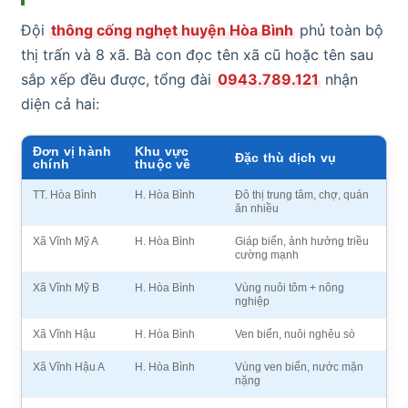
Đội
thông cống nghẹt huyện Hòa Bình
phủ toàn bộ
thị trấn và 8 xã. Bà con đọc tên xã cũ hoặc tên sau
sắp xếp đều được, tổng đài
0943.789.121
nhận
diện cả hai:
Đơn vị hành
Khu vực
Đặc thù dịch vụ
chính
thuộc về
TT. Hòa Bình
H. Hòa Bình
Đô thị trung tâm, chợ, quán
ăn nhiều
Xã Vĩnh Mỹ A
H. Hòa Bình
Giáp biển, ảnh hưởng triều
cường mạnh
Xã Vĩnh Mỹ B
H. Hòa Bình
Vùng nuôi tôm + nông
nghiệp
Xã Vĩnh Hậu
H. Hòa Bình
Ven biển, nuôi nghêu sò
Xã Vĩnh Hậu A
H. Hòa Bình
Vùng ven biển, nước mặn
nặng