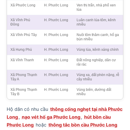
Xã Phước Long
H. Phước Long
Ven thị trấn, nhà phố xen
lúa
Xã Vĩnh Phú
H. Phước Long
Luân canh lúa-tôm, kênh
Đông
nhiều
Xã Vĩnh Phú Tây
H. Phước Long
Nuôi tôm thâm canh, hố ga
bùn nhiều
Xã Hưng Phú
H. Phước Long
Vùng lúa, kênh xáng chính
Xã Vĩnh Thanh
H. Phước Long
Đất nông nghiệp, dân cư
rải rác
Xã Phong Thạnh
H. Phước Long
Vùng xa, đất phèn nặng, rễ
Tây A
cây nhiều
Xã Phong Thạnh
H. Phước Long
Vùng biên, đường đất
Tây B
nhiều
Hộ dân có nhu cầu
thông cống nghẹt tại nhà Phước
Long
,
nạo vét hố ga Phước Long
,
hút bồn cầu
Phước Long
hoặc
thông tắc bồn cầu Phước Long