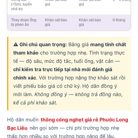
(>5m), tuyến
giá
giá
nhà trọ
Thay đoạn ống
Khảo sát báo
Khảo sát báo
6 tháng
bị phèn ăn
giá
giá
⚠ Ghi chú quan trọng:
Bảng giá
mang tính chất
tham khảo
cho trường hợp nhẹ. Tình trạng thực
tế — độ sâu, mức độ tắc, tuổi ống, vật cản —
chỉ kiểm tra trực tiếp tại nhà mới đánh giá
chính xác
. Với trường hợp nặng thợ khảo sát rồi
viết phiếu báo giá có chữ ký. Hộ dân đồng ý
mới làm.
Không đồng ý — không trả đồng nào,
kể cả phí khảo sát.
Hộ dân muốn
thông cống nghẹt giá rẻ Phước Long
Bạc Liêu
nên gọi sớm — chi phí trường hợp nhẹ
thấp hơn nhiều so với trường hợp nặng để lâu.