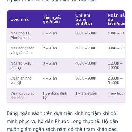
Chi phí
Ngân sách
Tần suất
Loại nhà
trung
dự
gọi/năm
bình/lần
kiến/năm
Nhà phố TT.
1 – 2 lần
300K – 500K
400K – 1.000K
Phước Long
Nhà nông thôn
2 – 3 lần
400K – 700K
800K – 2.100K
vùng lúa-tôm
Nhà trọ 5–10
3 – 5 lần
400K – 800K
1.200K –
phòng
4.000K
Quán ăn nhỏ
4 – 6 lần
500K – 900K
2.000K –
ven QL
5.400K
Vựa tôm, cơ sở
Hợp đồng định
1 – 3 triệu/lần
Theo hợp đồn
chế biến
kỳ
Bảng ngân sách trên dựa trên kinh nghiệm khi đội
mình phục vụ hộ dân Phước Long thực tế. Hộ dân
muốn giảm ngân sách năm có thể tham khảo các