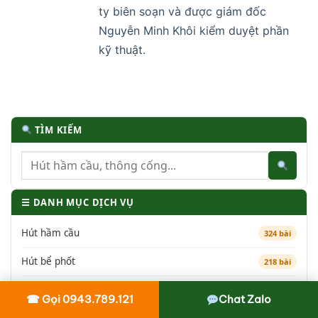
ty biên soạn và được giám đốc
Nguyễn Minh Khôi kiểm duyệt phần
kỹ thuật.
TÌM KIẾM
☰ DANH MỤC DỊCH VỤ
Hút hầm cầu
324 bài
Hút bể phốt
218 bài
Thông cống nghẹt
311 bài
☎ Gọi 0943.789.121
Chat Zalo
Thông bồn cầu