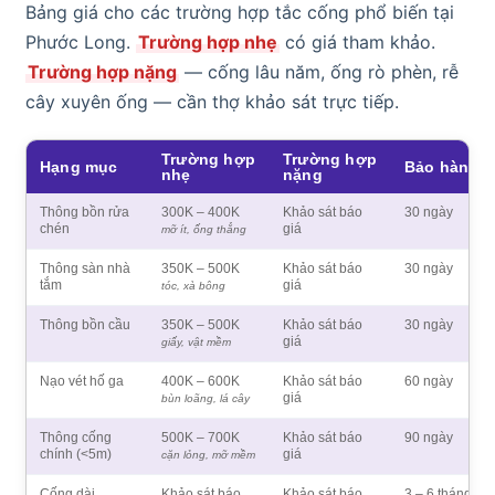
Bảng giá cho các trường hợp tắc cống phổ biến tại
Phước Long.
Trường hợp nhẹ
có giá tham khảo.
Trường hợp nặng
— cống lâu năm, ống rò phèn, rễ
cây xuyên ống — cần thợ khảo sát trực tiếp.
Trường hợp
Trường hợp
Hạng mục
Bảo hành
nhẹ
nặng
Thông bồn rửa
300K – 400K
Khảo sát báo
30 ngày
chén
giá
mỡ ít, ống thẳng
Thông sàn nhà
350K – 500K
Khảo sát báo
30 ngày
tắm
giá
tóc, xà bông
Thông bồn cầu
350K – 500K
Khảo sát báo
30 ngày
giá
giấy, vật mềm
Nạo vét hố ga
400K – 600K
Khảo sát báo
60 ngày
giá
bùn loãng, lá cây
Thông cống
500K – 700K
Khảo sát báo
90 ngày
chính (<5m)
giá
cặn lỏng, mỡ mềm
Cống dài
Khảo sát báo
Khảo sát báo
3 – 6 tháng