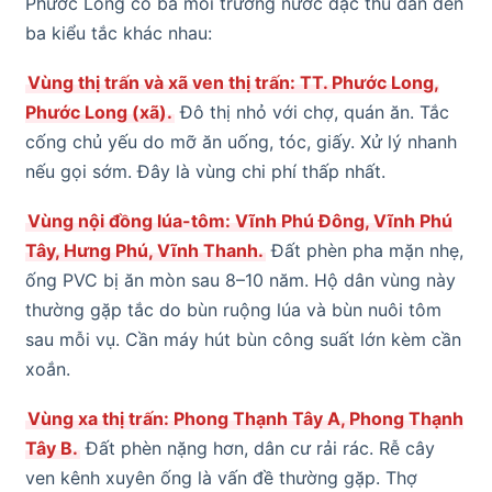
Phước Long có ba môi trường nước đặc thù dẫn đến
ba kiểu tắc khác nhau:
Vùng thị trấn và xã ven thị trấn: TT. Phước Long,
Phước Long (xã).
Đô thị nhỏ với chợ, quán ăn. Tắc
cống chủ yếu do mỡ ăn uống, tóc, giấy. Xử lý nhanh
nếu gọi sớm. Đây là vùng chi phí thấp nhất.
Vùng nội đồng lúa-tôm: Vĩnh Phú Đông, Vĩnh Phú
Tây, Hưng Phú, Vĩnh Thanh.
Đất phèn pha mặn nhẹ,
ống PVC bị ăn mòn sau 8–10 năm. Hộ dân vùng này
thường gặp tắc do bùn ruộng lúa và bùn nuôi tôm
sau mỗi vụ. Cần máy hút bùn công suất lớn kèm cần
xoắn.
Vùng xa thị trấn: Phong Thạnh Tây A, Phong Thạnh
Tây B.
Đất phèn nặng hơn, dân cư rải rác. Rễ cây
ven kênh xuyên ống là vấn đề thường gặp. Thợ