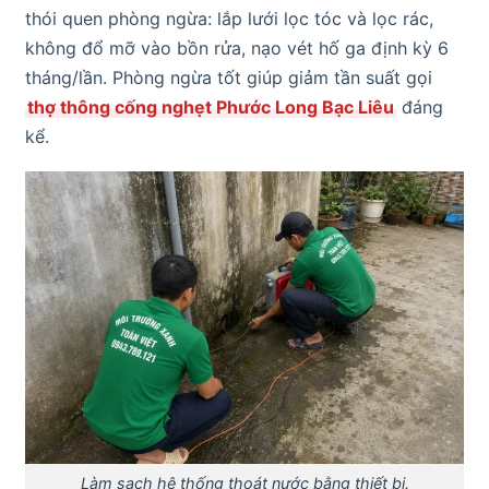
thói quen phòng ngừa: lắp lưới lọc tóc và lọc rác,
không đổ mỡ vào bồn rửa, nạo vét hố ga định kỳ 6
tháng/lần. Phòng ngừa tốt giúp giảm tần suất gọi
thợ thông cống nghẹt Phước Long Bạc Liêu
đáng
kể.
Làm sạch hệ thống thoát nước bằng thiết bị.