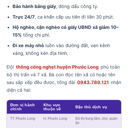
Bảo hành bằng giấy
, đóng dấu công ty.
Trực 24/7
, ca khẩn cấp ưu tiên đi liền 30 phút.
Hộ nghèo, cận nghèo có giấy UBND xã giảm 10–
15%
tổng chi phí.
Đi xe máy nhỏ
luồn vào đường đất, ven kênh
xáng, không kén địa hình.
Đội
thông cống nghẹt huyện Phước Long
phủ toàn
bộ thị trấn và 7 xã. Bà con đọc tên xã cũ hoặc tên
sau sắp xếp đều được, tổng đài
0943.789.121
nhận
diện cả hai:
Đơn vị hành
Khu vực
Đặc thù dịch vụ
chính
thuộc về
TT. Phước Long
H. Phước Long
Đô thị trung tâm, chợ, quán
ăn