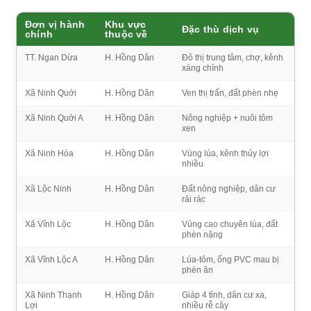
Đơn vị hành
Khu vực
Đặc thù dịch vụ
chính
thuộc về
TT. Ngan Dừa
H. Hồng Dân
Đô thị trung tâm, chợ, kênh
xáng chính
Xã Ninh Quới
H. Hồng Dân
Ven thị trấn, đất phèn nhẹ
Xã Ninh Quới A
H. Hồng Dân
Nông nghiệp + nuôi tôm
xen
Xã Ninh Hòa
H. Hồng Dân
Vùng lúa, kênh thủy lợi
nhiều
Xã Lộc Ninh
H. Hồng Dân
Đất nông nghiệp, dân cư
rải rác
Xã Vĩnh Lộc
H. Hồng Dân
Vùng cao chuyên lúa, đất
phèn nặng
Xã Vĩnh Lộc A
H. Hồng Dân
Lúa-tôm, ống PVC mau bị
phèn ăn
Xã Ninh Thạnh
H. Hồng Dân
Giáp 4 tỉnh, dân cư xa,
Lợi
nhiều rễ cây