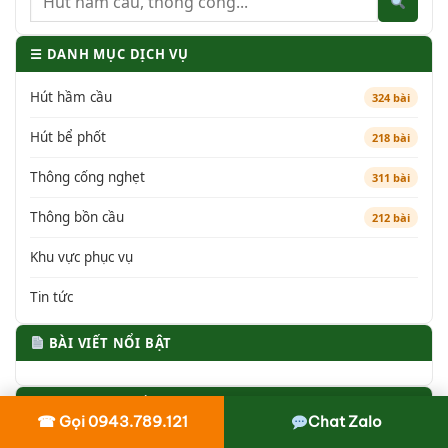
☰ DANH MỤC DỊCH VỤ
Hút hầm cầu
324 bài
Hút bể phốt
218 bài
Thông cống nghẹt
311 bài
Thông bồn cầu
212 bài
Khu vực phục vụ
Tin tức
BÀI VIẾT NỔI BẬT
🏷 TỪ KHÓA PHỔ BIẾN
☎ Gọi 0943.789.121
Chat Zalo