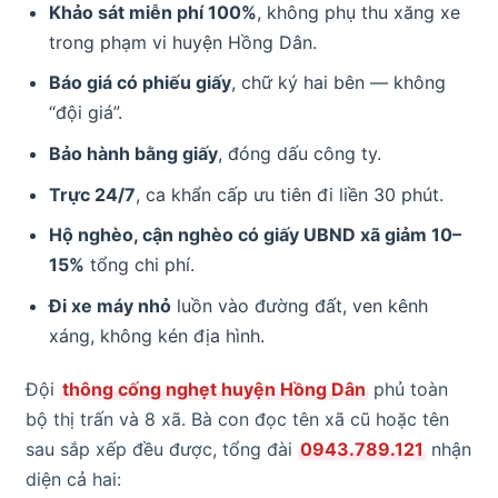
Khảo sát miễn phí 100%
, không phụ thu xăng xe
trong phạm vi huyện Hồng Dân.
Báo giá có phiếu giấy
, chữ ký hai bên — không
“đội giá”.
Bảo hành bằng giấy
, đóng dấu công ty.
Trực 24/7
, ca khẩn cấp ưu tiên đi liền 30 phút.
Hộ nghèo, cận nghèo có giấy UBND xã giảm 10–
15%
tổng chi phí.
Đi xe máy nhỏ
luồn vào đường đất, ven kênh
xáng, không kén địa hình.
Đội
thông cống nghẹt huyện Hồng Dân
phủ toàn
bộ thị trấn và 8 xã. Bà con đọc tên xã cũ hoặc tên
sau sắp xếp đều được, tổng đài
0943.789.121
nhận
diện cả hai: