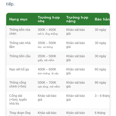
tiếp.
Trường hợp
Trường hợp
Hạng mục
Bảo hành
nhẹ
nặng
Thông bồn rửa
300K – 400K
Khảo sát báo
30 ngày
chén
giá
mỡ ít, ống thẳng
Thông sàn nhà
350K – 500K
Khảo sát báo
30 ngày
tắm
giá
tóc, xà bông
Thông bồn cầu
350K – 500K
Khảo sát báo
30 ngày
giá
giấy, vật mềm
Nạo vét hố ga
400K – 600K
Khảo sát báo
60 ngày
giá
bùn loãng, lá cây
Thông cống
500K – 700K
Khảo sát báo
90 ngày
chính (<5m)
giá
cặn lỏng, mỡ mềm
Cống dài
Khảo sát báo
Khảo sát báo
3 – 6 tháng
(>5m), tuyến
giá
giá
nhà trọ
Thay đoạn ống
Khảo sát báo
Khảo sát báo
6 tháng