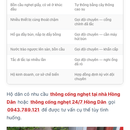
Bồn cầu nghẹt giấy, có vẻ ở khúc
Tự thông bằng cây thông
đầu
cao su
Nhiều thiết bị cùng thoát chậm
Gọi đội chuyên — cống
chính đã tắc
Hố ga đầy bùn, nắp bị đẩy bồng
Gọi đội chuyên — cần máy
hút bùn
Nước trào ngược lên sàn, bồn cầu
Gọi đội chuyên — khẩn cấp
Tắc đi tắc lại nhiều lần
Gọi đội chuyên — nghi ống
đã rò
Hộ kinh doanh, cơ sở chế biến
Hợp đồng định kỳ với đội
chuyên
Hộ dân có nhu cầu
thông cống nghẹt tại nhà Hồng
Dân
hoặc
thông cống nghẹt 24/7 Hồng Dân
gọi
0943.789.121
để được tư vấn cụ thể tùy tình
huống.