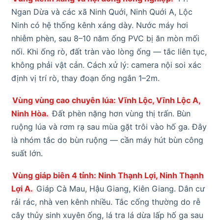
Ngan Dừa và các xã Ninh Quới, Ninh Quới A, Lộc
Ninh có hệ thống kênh xáng dày. Nước máy hơi
nhiễm phèn, sau 8–10 năm ống PVC bị ăn mòn mối
nối. Khi ống rò, đất tràn vào lòng ống — tắc liên tục,
không phải vật cản. Cách xử lý: camera nội soi xác
định vị trí rò, thay đoạn ống ngắn 1–2m.
Vùng vùng cao chuyên lúa: Vĩnh Lộc, Vĩnh Lộc A,
Ninh Hòa.
Đất phèn nặng hơn vùng thị trấn. Bùn
ruộng lúa và rơm rạ sau mùa gặt trôi vào hố ga. Đây
là nhóm tắc do bùn ruộng — cần máy hút bùn công
suất lớn.
Vùng giáp biên 4 tỉnh: Ninh Thạnh Lợi, Ninh Thạnh
Lợi A.
Giáp Cà Mau, Hậu Giang, Kiên Giang. Dân cư
rải rác, nhà ven kênh nhiều. Tắc cống thường do rễ
cây thủy sinh xuyên ống, lá tra lá dừa lấp hố ga sau