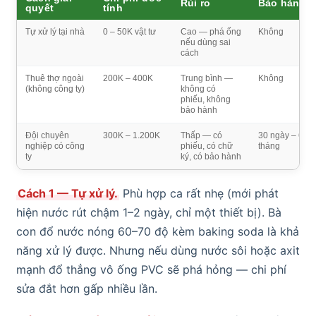
Rủi ro
Bảo hành
quyết
tính
Tự xử lý tại nhà
0 – 50K vật tư
Cao — phá ống
Không
nếu dùng sai
cách
Thuê thợ ngoài
200K – 400K
Trung bình —
Không
(không công ty)
không có
phiếu, không
bảo hành
Đội chuyên
300K – 1.200K
Thấp — có
30 ngày – 6
nghiệp có công
phiếu, có chữ
tháng
ty
ký, có bảo hành
Cách 1 — Tự xử lý.
Phù hợp ca rất nhẹ (mới phát
hiện nước rút chậm 1–2 ngày, chỉ một thiết bị). Bà
con đổ nước nóng 60–70 độ kèm baking soda là khả
năng xử lý được. Nhưng nếu dùng nước sôi hoặc axit
mạnh đổ thẳng vô ống PVC sẽ phá hỏng — chi phí
sửa đắt hơn gấp nhiều lần.