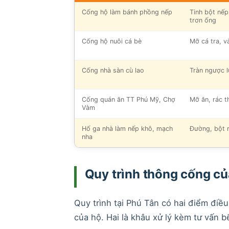
Cống hộ làm bánh phồng nếp
Tinh bột nếp
trơn ống
Cống hộ nuôi cá bè
Mỡ cá tra, v
Cống nhà sàn cù lao
Tràn ngược l
Cống quán ăn TT Phú Mỹ, Chợ
Mỡ ăn, rác t
Vàm
Hố ga nhà làm nếp khô, mạch
Đường, bột r
nha
Quy trình thông cống c
Quy trình tại Phú Tân có hai điểm điều
của hộ. Hai là khâu xử lý kèm tư vấn b