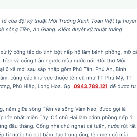
c tế của đội kỹ thuật Môi Trường Xanh Toàn Việt tại huyệ
è sông Tiền, An Giang. Kiểm duyệt kỹ thuật tháng
ử lý cống tắc do tinh bột nếp hộ làm bánh phồng, mỡ c
 Tiền và cống tràn ngược mùa nước nổi. Đội thợ Môi
tại 6 xã mới sau sáp nhập gồm Phú Tân, Phú An, Bình
âm, cùng các khu vực thuộc tên cũ như TT Phú Mỹ, TT
ơng, Phú Hiệp, Long Hòa. Gọi
0943.789.121
để được tư
ng, nằm giữa sông Tiền và sông Vàm Nao, được gọi là
ếp lớn nhất miền Tây. Có chú Hai làm bánh phồng nếp ở
áng đầu tháng. Cống nhà chú nghẹt cả tuần, nước rút rất
ếp từ nước hồ bột bám đặc trong ống, lên men có mùi