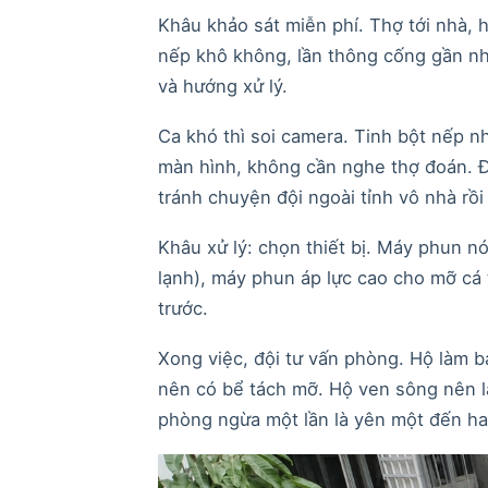
Khâu khảo sát miễn phí. Thợ tới nhà, 
nếp khô không, lần thông cống gần nhấ
và hướng xử lý.
Ca khó thì soi camera. Tinh bột nếp n
màn hình, không cần nghe thợ đoán. Đ
tránh chuyện đội ngoài tỉnh vô nhà rồi 
Khâu xử lý: chọn thiết bị. Máy phun n
lạnh), máy phun áp lực cao cho mỡ cá 
trước.
Xong việc, đội tư vấn phòng. Hộ làm b
nên có bể tách mỡ. Hộ ven sông nên l
phòng ngừa một lần là yên một đến ha