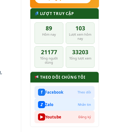
LƯỢT TRUY CẬP
89
103
Hôm nay
Lượt xem hôm
nay
i
21177
33203
Tổng người
Tổng lượt xem
dùng
,
THEO DÕI CHÚNG TÔI
f
Facebook
Theo dõi
Z
Zalo
Nhắn tin
▶
Youtube
Đăng ký