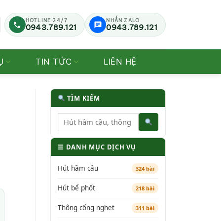
HOTLINE 24/7
NHẮN ZALO
0943.789.121
0943.789.121
Ụ
TIN TỨC
LIÊN HỆ
TÌM KIẾM
☰ DANH MỤC DỊCH VỤ
Hút hầm cầu
324 bài
Hút bể phốt
218 bài
Thông cống nghẹt
311 bài