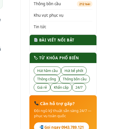
Thông bồn cầu
212 bài
Khu vực phục vụ
n
Tin tức
BÀI VIẾT NỔI BẬT
á
🏷 TỪ KHÓA PHỔ BIẾN
Hút hầm cầu
Hút bể phốt
Thông cống
Thông bồn cầu
Giá rẻ
Khẩn cấp
24/7
Cần hỗ trợ gấp?
Đội ngũ kỹ thuật sẵn sàng 24/7 —
phục vụ toàn quốc
Gọi ngay 0943.789.121