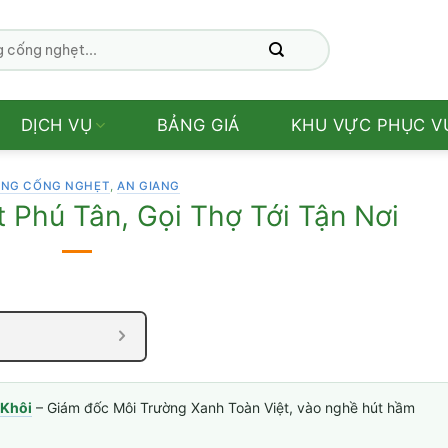
DỊCH VỤ
BẢNG GIÁ
KHU VỰC PHỤC V
NG CỐNG NGHẸT
,
AN GIANG
Phú Tân, Gọi Thợ Tới Tận Nơi
Khôi
– Giám đốc Môi Trường Xanh Toàn Việt, vào nghề hút hầm