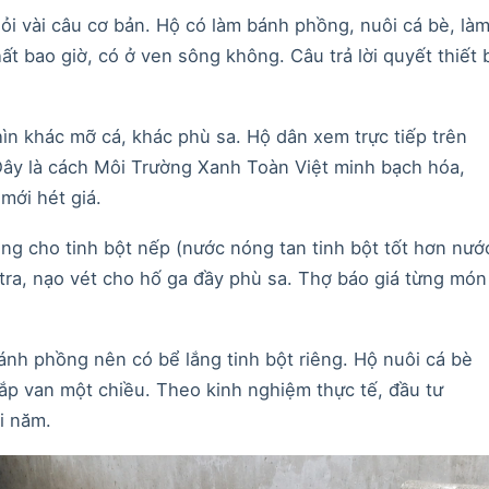
hỏi vài câu cơ bản. Hộ có làm bánh phồng, nuôi cá bè, là
t bao giờ, có ở ven sông không. Câu trả lời quyết thiết b
hìn khác mỡ cá, khác phù sa. Hộ dân xem trực tiếp trên
ây là cách Môi Trường Xanh Toàn Việt minh bạch hóa,
mới hét giá.
óng cho tinh bột nếp (nước nóng tan tinh bột tốt hơn nướ
tra, nạo vét cho hố ga đầy phù sa. Thợ báo giá từng món
ánh phồng nên có bể lắng tinh bột riêng. Hộ nuôi cá bè
ắp van một chiều. Theo kinh nghiệm thực tế, đầu tư
i năm.