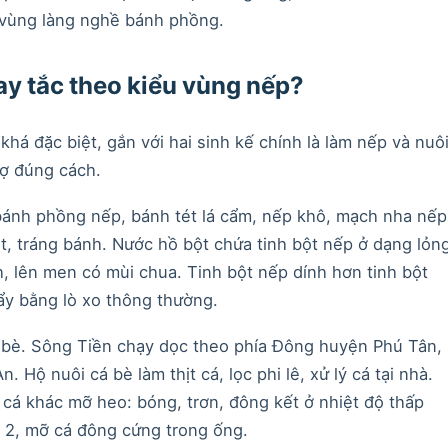
 vùng làng nghề bánh phồng.
ay tắc theo kiểu vùng nếp?
khá đặc biệt, gắn với hai sinh kế chính là làm nếp và nuô
hợ đúng cách.
 bánh phồng nếp, bánh tét lá cẩm, nếp khô, mạch nha nếp
t, tráng bánh. Nước hồ bột chứa tinh bột nếp ở dạng lỏng
h, lên men có mùi chua. Tinh bột nếp dính hơn tinh bột
ẩy bằng lò xo thông thường.
cá bè. Sông Tiền chạy dọc theo phía Đông huyện Phú Tân,
Hộ nuôi cá bè làm thịt cá, lọc phi lê, xử lý cá tại nhà.
cá khác mỡ heo: bóng, trơn, đông kết ở nhiệt độ thấp
 2, mỡ cá đông cứng trong ống.