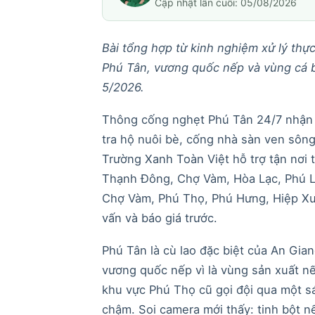
Cập nhật lần cuối: 05/08/2026
Bài tổng hợp từ kinh nghiệm xử lý thự
Phú Tân, vương quốc nếp và vùng cá b
5/2026.
Thông cống nghẹt Phú Tân 24/7 nhận x
tra hộ nuôi bè, cống nhà sàn ven sông
Trường Xanh Toàn Việt hỗ trợ tận nơi 
Thạnh Đông, Chợ Vàm, Hòa Lạc, Phú L
Chợ Vàm, Phú Thọ, Phú Hưng, Hiệp Xư
vấn và báo giá trước.
Phú Tân là cù lao đặc biệt của An Gia
vương quốc nếp vì là vùng sản xuất n
khu vực Phú Thọ cũ gọi đội qua một s
chậm. Soi camera mới thấy: tinh bột n