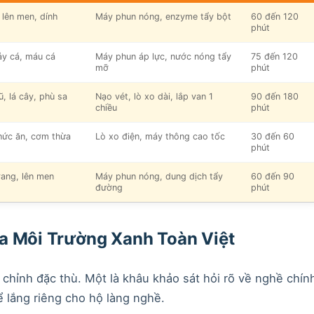
 lên men, dính
Máy phun nóng, enzyme tẩy bột
60 đến 120
phút
ảy cá, máu cá
Máy phun áp lực, nước nóng tẩy
75 đến 120
mỡ
phút
ũ, lá cây, phù sa
Nạo vét, lò xo dài, lắp van 1
90 đến 180
chiều
phút
hức ăn, cơm thừa
Lò xo điện, máy thông cao tốc
30 đến 60
phút
ang, lên men
Máy phun nóng, dung dịch tẩy
60 đến 90
đường
phút
ủa Môi Trường Xanh Toàn Việt
 chỉnh đặc thù. Một là khâu khảo sát hỏi rõ về nghề chín
ể lắng riêng cho hộ làng nghề.