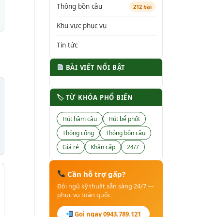
Thông bồn cầu
212 bài
Khu vực phục vụ
Tin tức
BÀI VIẾT NỔI BẬT
🏷 TỪ KHÓA PHỔ BIẾN
Hút hầm cầu
Hút bể phốt
Thông cống
Thông bồn cầu
Giá rẻ
Khẩn cấp
24/7
Cần hỗ trợ gấp?
Đội ngũ kỹ thuật sẵn sàng 24/7 —
phục vụ toàn quốc
Gọi ngay 0943.789.121