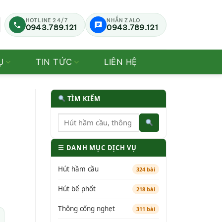
HOTLINE 24/7
NHẮN ZALO
0943.789.121
0943.789.121
Ụ
TIN TỨC
LIÊN HỆ
TÌM KIẾM
☰ DANH MỤC DỊCH VỤ
Hút hầm cầu
324 bài
Hút bể phốt
218 bài
Thông cống nghẹt
311 bài