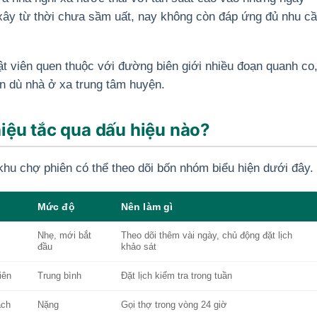
xây từ thời chưa sầm uất, nay không còn đáp ứng đủ nhu c
ật viên quen thuộc với đường biên giới nhiều đoạn quanh co
ẹn dù nhà ở xa trung tâm huyện.
iệu tắc qua dấu hiệu nào?
hu chợ phiên có thể theo dõi bốn nhóm biểu hiện dưới đây.
Mức độ
Nên làm gì
Nhẹ, mới bắt
Theo dõi thêm vài ngày, chủ động đặt lịch
đầu
khảo sát
iên
Trung bình
Đặt lịch kiểm tra trong tuần
ách
Nặng
Gọi thợ trong vòng 24 giờ