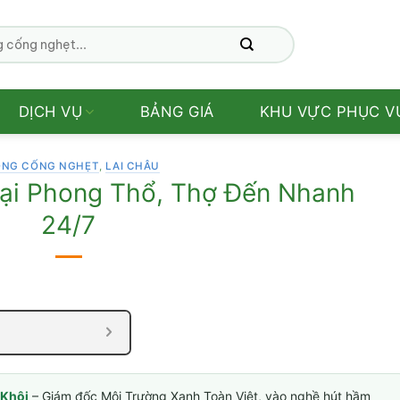
DỊCH VỤ
BẢNG GIÁ
KHU VỰC PHỤC V
NG CỐNG NGHẸT
,
LAI CHÂU
ại Phong Thổ, Thợ Đến Nhanh
24/7
Khôi
– Giám đốc Môi Trường Xanh Toàn Việt, vào nghề hút hầm