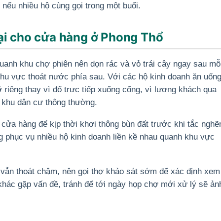
 nếu nhiều hộ cùng gọi trong một buổi.
ại cho cửa hàng ở Phong Thổ
uanh khu chợ phiên nên dọn rác và vỏ trái cây ngay sau mỗ
 khu vực thoát nước phía sau. Với các hộ kinh doanh ăn uốn
riêng thay vì đổ trực tiếp xuống cống, vì lượng khách qua
n khu dân cư thông thường.
cửa hàng để kịp thời khơi thông bùn đất trước khi tắc nghẽ
g phục vụ nhiều hộ kinh doanh liền kề nhau quanh khu vực
vẫn thoát chậm, nên gọi thợ khảo sát sớm để xác định xem
khác gặp vấn đề, tránh để tới ngày họp chợ mới xử lý sẽ ản