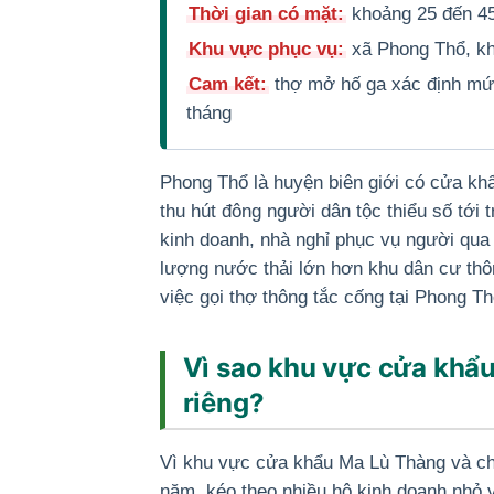
Thời gian có mặt:
khoảng 25 đến 45
Khu vực phục vụ:
xã Phong Thổ, kh
Cam kết:
thợ mở hố ga xác định mức
tháng
Phong Thổ là huyện biên giới có cửa kh
thu hút đông người dân tộc thiểu số tới t
kinh doanh, nhà nghỉ phục vụ người qua 
lượng nước thải lớn hơn khu dân cư th
việc gọi thợ thông tắc cống tại Phong 
Vì sao khu vực cửa khẩ
riêng?
Vì khu vực cửa khẩu Ma Lù Thàng và ch
năm, kéo theo nhiều hộ kinh doanh nhỏ 