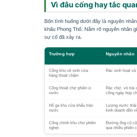
Vì đâu cống hay tắc qu
Bốn tình huống dưới đây là nguyên nhân
khẩu Phong Thổ. Nắm rõ nguyên nhân giú
sự cố đã xảy ra.
Trường hợp
Nguyên nhân
Cống khu vệ sinh cửa
Rác sinh hoạt và 
hàng thoát chậm
Cống thoát chợ phiên ứ
Rác chợ, vỏ trái
nước
cống ngày họp c
Hố ga khu cửa khẩu tràn
Lượng nước thải 
nước
kinh doanh dồn v
Cống chính khu chợ phiên
Đường ống cũ cộn
nghẹt
qua nhiều phiên 