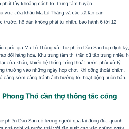
 phút tùy khoảng cách tới trung tâm huyện
u vực cửa khẩu Ma Lù Thàng và các xã lân cận
 trước, hộ dân không phải tự nhận, bảo hành 6 tới 12
ẩu quốc gia Ma Lù Thàng và chợ phiên Dào San họp định kỳ
rao đổi hàng hóa. Khu trung tâm thị trấn cũ tập trung nhiều h
lại cửa khẩu, khiến hệ thống cống thoát nước phải xử lý
ông thường vào những ngày họp chợ. Khi cống thoát chậm,
Thổ càng sớm càng tránh ảnh hưởng tới hoạt động buôn bán.
u Phong Thổ cần thợ thông tắc cống
ợ phiên Dào San có lượng người qua lại đông đúc quanh
và nhà nghỉ xả nước thải với tần suất cao vào những ngày