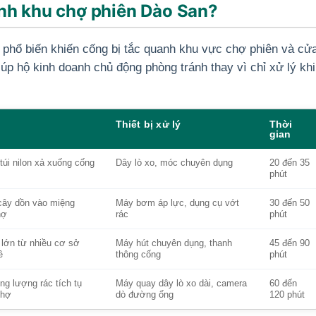
anh khu chợ phiên Dào San?
 phổ biến khiến cống bị tắc quanh khu vực chợ phiên và cử
p hộ kinh doanh chủ động phòng tránh thay vì chỉ xử lý khi
Thiết bị xử lý
Thời
gian
túi nilon xả xuống cống
Dây lò xo, móc chuyên dụng
20 đến 35
phút
 cây dồn vào miệng
Máy bơm áp lực, dụng cụ vớt
30 đến 50
hợ
rác
phút
lớn từ nhiều cơ sở
Máy hút chuyên dụng, thanh
45 đến 90
ề
thông cống
phút
g lượng rác tích tụ
Máy quay dây lò xo dài, camera
60 đến
chợ
dò đường ống
120 phút