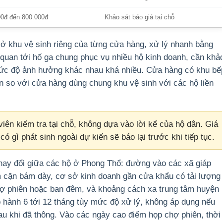
00đ đến 800.000đ
Khảo sát báo giá tại chỗ
ở khu vệ sinh riêng của từng cửa hàng, xử lý nhanh bằng
 quan tới hố ga chung phục vụ nhiều hộ kinh doanh, cần khả
 mức độ ảnh hưởng khác nhau khá nhiều. Cửa hàng có khu bế
n so với cửa hàng dùng chung khu vệ sinh với các hộ liền
iên kiểm tra tại chỗ, không dựa vào lời kể của hộ dân. Giá
có gì phát sinh ngoài dự kiến sẽ báo lại trước khi tiếp tục.
thay đổi giữa các hộ ở Phong Thổ: đường vào các xã giáp
m cặn bám dày, cơ sở kinh doanh gần cửa khẩu có tải lượng
hợ phiên hoặc ban đêm, và khoảng cách xa trung tâm huyện
ảo hành 6 tới 12 tháng tùy mức độ xử lý, không áp dụng nếu
sau khi đã thông. Vào các ngày cao điểm họp chợ phiên, thời