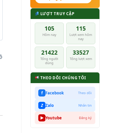
LƯỢT TRUY CẬP
105
115
Hôm nay
Lượt xem hôm
nay
,
21422
33527
ộ
Tổng người
Tổng lượt xem
dùng
THEO DÕI CHÚNG TÔI
f
Facebook
Theo dõi
Z
Zalo
Nhắn tin
▶
Youtube
Đăng ký