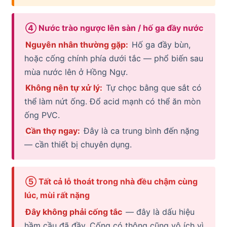
④ Nước trào ngược lên sàn / hố ga đầy nước
Nguyên nhân thường gặp:
Hố ga đầy bùn,
hoặc cống chính phía dưới tắc — phổ biến sau
mùa nước lên ở Hồng Ngự.
Không nên tự xử lý:
Tự chọc bằng que sắt có
thể làm nứt ống. Đổ acid mạnh có thể ăn mòn
ống PVC.
Cần thợ ngay:
Đây là ca trung bình đến nặng
— cần thiết bị chuyên dụng.
⑤ Tất cả lỗ thoát trong nhà đều chậm cùng
lúc, mùi rất nặng
Đây không phải cống tắc
— đây là dấu hiệu
hầm cầu đã đầy. Cống có thông cũng vô ích vì