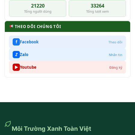
21220
33264
Tổng người dùng
Tổng lượt xem
THEO DÕI CHÚNG TÔI
f
Facebook
Theo dõi
Z
Zalo
Nhắn tin
▶
Youtube
Đăng ký
Môi Trường Xanh Toàn Việt