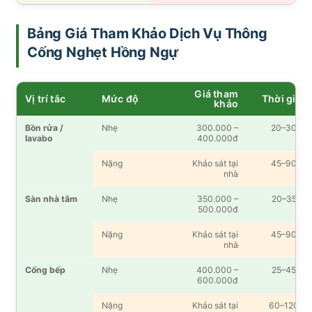
Bảng Giá Tham Khảo Dịch Vụ Thông
Cống Nghẹt Hồng Ngự
Giá tham
Vị trí tắc
Mức độ
Thời gian
khảo
Bồn rửa /
Nhẹ
300.000 –
20–30′
lavabo
400.000đ
Nặng
Khảo sát tại
45–90′
nhà
Sàn nhà tắm
Nhẹ
350.000 –
20–35′
500.000đ
Nặng
Khảo sát tại
45–90′
nhà
Cống bếp
Nhẹ
400.000 –
25–45′
600.000đ
Nặng
Khảo sát tại
60–120′