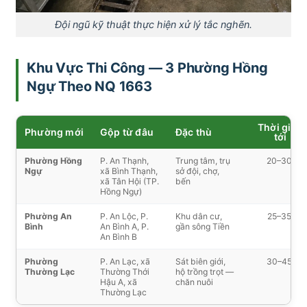
Đội ngũ kỹ thuật thực hiện xử lý tắc nghẽn.
Khu Vực Thi Công — 3 Phường Hồng
Ngự Theo NQ 1663
Thời gian
Phường mới
Gộp từ đâu
Đặc thù
tới
Phường Hồng
P. An Thạnh,
Trung tâm, trụ
20–30′
Ngự
xã Bình Thạnh,
sở đội, chợ,
xã Tân Hội (TP.
bến
Hồng Ngự)
Phường An
P. An Lộc, P.
Khu dân cư,
25–35′
Bình
An Bình A, P.
gần sông Tiền
An Bình B
Phường
P. An Lạc, xã
Sát biên giới,
30–45′
Thường Lạc
Thường Thới
hộ trồng trọt —
Hậu A, xã
chăn nuôi
Thường Lạc