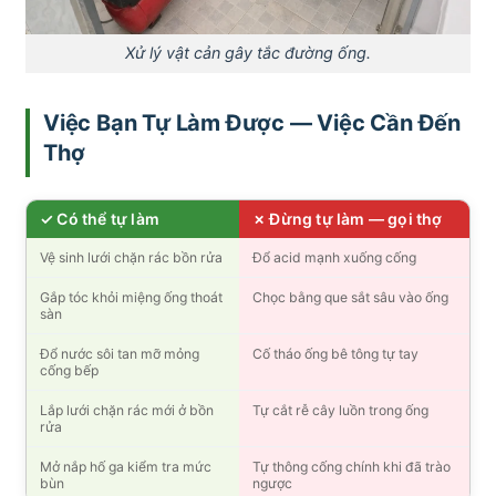
Xử lý vật cản gây tắc đường ống.
Việc Bạn Tự Làm Được — Việc Cần Đến
Thợ
✓ Có thể tự làm
✗ Đừng tự làm — gọi thợ
Vệ sinh lưới chặn rác bồn rửa
Đổ acid mạnh xuống cống
Gắp tóc khỏi miệng ống thoát
Chọc bằng que sắt sâu vào ống
sàn
Đổ nước sôi tan mỡ mỏng
Cố tháo ống bê tông tự tay
cống bếp
Lắp lưới chặn rác mới ở bồn
Tự cắt rễ cây luồn trong ống
rửa
Mở nắp hố ga kiểm tra mức
Tự thông cống chính khi đã trào
bùn
ngược