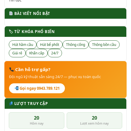
Tin tức
BÀI VIẾT NỔI BẬT
🏷 TỪ KHÓA PHỔ BIẾN
Hút hầm cầu
Hút bể phốt
Thông cống
Thông bồn cầu
Giá rẻ
Khẩn cấp
24/7
Cần hỗ trợ gấp?
Đội ngũ kỹ thuật sẵn sàng 24/7 — phục vụ toàn quốc
Gọi ngay 0943.789.121
LƯỢT TRUY CẬP
20
20
Hôm nay
Lượt xem hôm nay