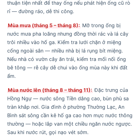
thuận tiện nhất để thay ống nếu phát hiện ống cũ rò
rỉ — đường ráo, dễ thi công.
Mùa mưa (tháng 5 – tháng 8):
Mỡ trong ống bị
nước mưa pha loãng nhưng đồng thời rác và lá cây
trôi nhiều vào hố ga. Kiểm tra lưới chặn ở miệng
cống ngoài sân — nhiều nhà bị lá rụng bít miệng.
Nếu nhà có vườn cây ăn trái, kiểm tra mối nối ống
bê tông — rễ cây dễ chui vào ống mùa này khi đất
ẩm.
Mùa nước lên (tháng 8 – tháng 11):
Đặc trưng của
Hồng Ngự — nước sông Tiền dâng cao, bùn phù sa
tràn khắp nơi. Gia đình ở phường Thường Lạc, An
Bình sát sông cần kê hố ga cao hơn mực nước thông
thường — hoặc lắp van một chiều ngăn nước ngược.
Sau khi nước rút, gọi nạo vét sớm.