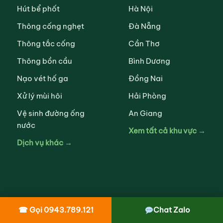
Hút bể phốt
Hà Nội
Thông cống nghẹt
Đà Nẵng
Thông tắc cống
Cần Thơ
Thông bồn cầu
Bình Dương
Nạo vét hố ga
Đồng Nai
Xử lý mùi hôi
Hải Phòng
Vệ sinh đường ống
An Giang
nước
Xem tất cả khu vực →
Dịch vụ khác →
VỀ CHÚNG TÔI
☎ Gọi 0943.789.121
Chat Zalo