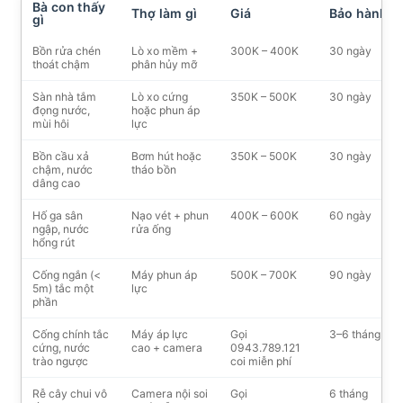
Bà con thấy
Thợ làm gì
Giá
Bảo hành
gì
Bồn rửa chén
Lò xo mềm +
300K – 400K
30 ngày
thoát chậm
phân hủy mỡ
Sàn nhà tắm
Lò xo cứng
350K – 500K
30 ngày
đọng nước,
hoặc phun áp
mùi hôi
lực
Bồn cầu xả
Bơm hút hoặc
350K – 500K
30 ngày
chậm, nước
tháo bồn
dâng cao
Hố ga sân
Nạo vét + phun
400K – 600K
60 ngày
ngập, nước
rửa ống
hổng rút
Cống ngắn (<
Máy phun áp
500K – 700K
90 ngày
5m) tắc một
lực
phần
Cống chính tắc
Máy áp lực
Gọi
3–6 tháng
cứng, nước
cao + camera
0943.789.121
trào ngược
coi miễn phí
Rễ cây chui vô
Camera nội soi
Gọi
6 tháng