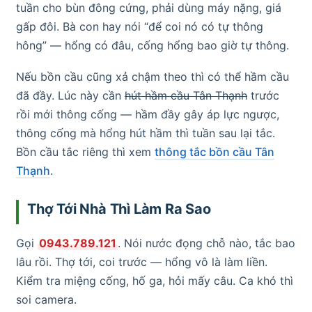
tuần cho bùn đông cứng, phải dùng máy nặng, giá
gấp đôi. Bà con hay nói “để coi nó có tự thông
hông” — hổng có đâu, cống hổng bao giờ tự thông.
Nếu bồn cầu cũng xả chậm theo thì có thể hầm cầu
đã đầy. Lúc này cần
hút hầm cầu Tân Thạnh
trước
rồi mới thông cống — hầm đầy gây áp lực ngược,
thông cống mà hổng hút hầm thì tuần sau lại tắc.
Bồn cầu tắc riêng thì xem
thông tắc bồn cầu Tân
Thạnh
.
Thợ Tới Nhà Thì Làm Ra Sao
Gọi
0943.789.121
. Nói nước đọng chỗ nào, tắc bao
lâu rồi. Thợ tới, coi trước — hổng vô là làm liền.
Kiểm tra miệng cống, hố ga, hỏi mấy câu. Ca khó thì
soi camera.