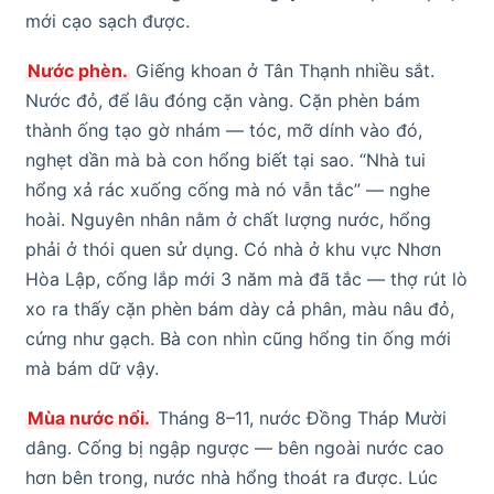
mới cạo sạch được.
Nước phèn.
Giếng khoan ở Tân Thạnh nhiều sắt.
Nước đỏ, để lâu đóng cặn vàng. Cặn phèn bám
thành ống tạo gờ nhám — tóc, mỡ dính vào đó,
nghẹt dần mà bà con hổng biết tại sao. “Nhà tui
hổng xả rác xuống cống mà nó vẫn tắc” — nghe
hoài. Nguyên nhân nằm ở chất lượng nước, hổng
phải ở thói quen sử dụng. Có nhà ở khu vực Nhơn
Hòa Lập, cống lắp mới 3 năm mà đã tắc — thợ rút lò
xo ra thấy cặn phèn bám dày cả phân, màu nâu đỏ,
cứng như gạch. Bà con nhìn cũng hổng tin ống mới
mà bám dữ vậy.
Mùa nước nổi.
Tháng 8–11, nước Đồng Tháp Mười
dâng. Cống bị ngập ngược — bên ngoài nước cao
hơn bên trong, nước nhà hổng thoát ra được. Lúc