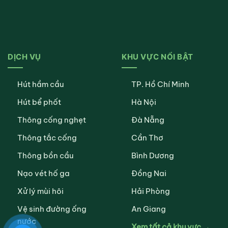
DỊCH VỤ
KHU VỰC NỔI BẬT
Hút hầm cầu
TP. Hồ Chí Minh
Hút bể phốt
Hà Nội
Thông cống nghẹt
Đà Nẵng
Thông tắc cống
Cần Thơ
Thông bồn cầu
Bình Dương
Nạo vét hố ga
Đồng Nai
Xử lý mùi hôi
Hải Phòng
Vệ sinh đường ống
An Giang
nước
Xem tất cả khu vực →