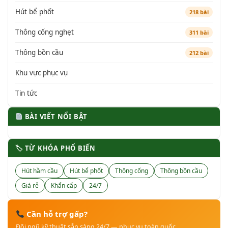
Hút bể phốt
218 bài
Thông cống nghẹt
311 bài
Thông bồn cầu
212 bài
Khu vực phục vụ
Tin tức
BÀI VIẾT NỔI BẬT
🏷 TỪ KHÓA PHỔ BIẾN
Hút hầm cầu
Hút bể phốt
Thông cống
Thông bồn cầu
Giá rẻ
Khẩn cấp
24/7
Cần hỗ trợ gấp?
Đội ngũ kỹ thuật sẵn sàng 24/7 — phục vụ toàn quốc