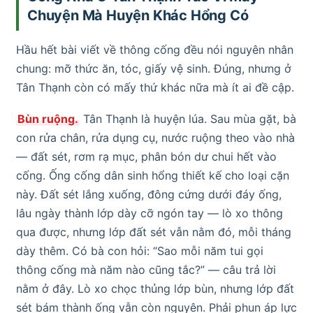
Chuyện Mà Huyện Khác Hổng Có
Hầu hết bài viết về thông cống đều nói nguyên nhân
chung: mỡ thức ăn, tóc, giấy vệ sinh. Đúng, nhưng ở
Tân Thạnh còn có mấy thứ khác nữa mà ít ai đề cập.
Bùn ruộng.
Tân Thạnh là huyện lúa. Sau mùa gặt, bà
con rửa chân, rửa dụng cụ, nước ruộng theo vào nhà
— đất sét, rơm rạ mục, phân bón dư chui hết vào
cống. Ống cống dân sinh hổng thiết kế cho loại cặn
này. Đất sét lắng xuống, đông cứng dưới đáy ống,
lâu ngày thành lớp dày cỡ ngón tay — lò xo thông
qua được, nhưng lớp đất sét vẫn nằm đó, mỗi tháng
dày thêm. Có bà con hỏi: “Sao mỗi năm tui gọi
thông cống mà năm nào cũng tắc?” — câu trả lời
nằm ở đây. Lò xo chọc thủng lớp bùn, nhưng lớp đất
sét bám thành ống vẫn còn nguyên. Phải phun áp lực