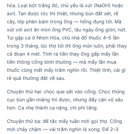
hóa. Loại bột trắng đó, chủ yếu là xút (NaOH) hoặc
axit. Tan được tóc thì thiệt, nhưng bùn đất sét, rễ
cây, lớp phèn bám trong ống — hổng đụng tới. Mà
xút với axit ăn mòn ống PVC, lâu ngày ống giòn, nứt.
Tui gặp ca ở Nhơn Hòa, chủ nhà đổ thuốc 4–5 lần
trong 3 tháng, lúc thợ tới thì ống mủn luôn, phải thay
cả đoạn 4 mét. Tính ra tiền thay ống gấp mấy lần
tiền thông cống bình thường — mà mấy lần mua
thuốc cũng mất mấy trăm nghìn rồi. Thiệt tình, cái gì
rẻ quá thường đắt về sau.
Chuyện thứ hai: chọc que sắt vào cống. Chọc thủng
cục bùn gần miệng thì được, nhưng đẩy cặn vô sâu
hơn. Ca nhẹ thành ca nặng, chi phí tăng.
Chuyện thứ ba: để tắc mấy tuần mới gọi thợ. Cống
mới chảy chậm — vài trăm nghìn là xong. Để 2–3