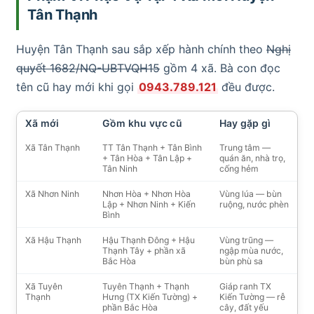
Tân Thạnh
Huyện Tân Thạnh sau sắp xếp hành chính theo
Nghị
quyết 1682/NQ-UBTVQH15
gồm 4 xã. Bà con đọc
tên cũ hay mới khi gọi
0943.789.121
đều được.
Xã mới
Gồm khu vực cũ
Hay gặp gì
Xã Tân Thạnh
TT Tân Thạnh + Tân Bình
Trung tâm —
+ Tân Hòa + Tân Lập +
quán ăn, nhà trọ,
Tân Ninh
cống hẻm
Xã Nhơn Ninh
Nhơn Hòa + Nhơn Hòa
Vùng lúa — bùn
Lập + Nhơn Ninh + Kiến
ruộng, nước phèn
Bình
Xã Hậu Thạnh
Hậu Thạnh Đông + Hậu
Vùng trũng —
Thạnh Tây + phần xã
ngập mùa nước,
Bắc Hòa
bùn phù sa
Xã Tuyên
Tuyên Thạnh + Thạnh
Giáp ranh TX
Thạnh
Hưng (TX Kiến Tường) +
Kiến Tường — rễ
phần Bắc Hòa
cây, đất yếu