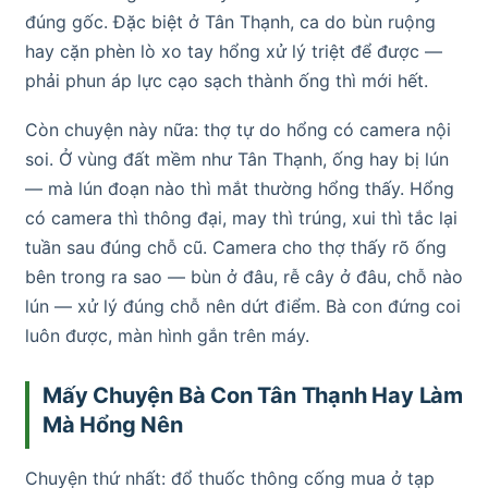
đúng gốc. Đặc biệt ở Tân Thạnh, ca do bùn ruộng
hay cặn phèn lò xo tay hổng xử lý triệt để được —
phải phun áp lực cạo sạch thành ống thì mới hết.
Còn chuyện này nữa: thợ tự do hổng có camera nội
soi. Ở vùng đất mềm như Tân Thạnh, ống hay bị lún
— mà lún đoạn nào thì mắt thường hổng thấy. Hổng
có camera thì thông đại, may thì trúng, xui thì tắc lại
tuần sau đúng chỗ cũ. Camera cho thợ thấy rõ ống
bên trong ra sao — bùn ở đâu, rễ cây ở đâu, chỗ nào
lún — xử lý đúng chỗ nên dứt điểm. Bà con đứng coi
luôn được, màn hình gắn trên máy.
Mấy Chuyện Bà Con Tân Thạnh Hay Làm
Mà Hổng Nên
Chuyện thứ nhất: đổ thuốc thông cống mua ở tạp