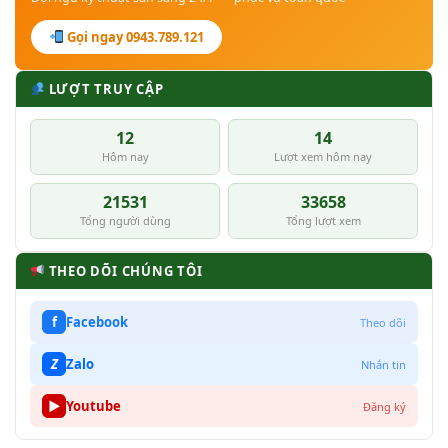
Gọi ngay 0943.789.121
LƯỢT TRUY CẬP
12
14
Hôm nay
Lượt xem hôm nay
21531
33658
Tổng người dùng
Tổng lượt xem
THEO DÕI CHÚNG TÔI
f
Facebook
Theo dõi
Z
Zalo
Nhắn tin
▶
Youtube
Đăng ký