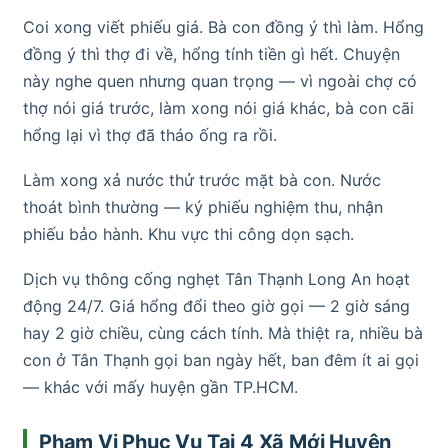
Coi xong viết phiếu giá. Bà con đồng ý thì làm. Hổng
đồng ý thì thợ đi về, hổng tính tiền gì hết. Chuyện
này nghe quen nhưng quan trọng — vì ngoài chợ có
thợ nói giá trước, làm xong nói giá khác, bà con cãi
hổng lại vì thợ đã tháo ống ra rồi.
Làm xong xả nước thử trước mặt bà con. Nước
thoát bình thường — ký phiếu nghiệm thu, nhận
phiếu bảo hành. Khu vực thi công dọn sạch.
Dịch vụ thông cống nghẹt Tân Thạnh Long An hoạt
động 24/7. Giá hổng đổi theo giờ gọi — 2 giờ sáng
hay 2 giờ chiều, cùng cách tính. Mà thiệt ra, nhiều bà
con ở Tân Thạnh gọi ban ngày hết, ban đêm ít ai gọi
— khác với mấy huyện gần TP.HCM.
Phạm Vi Phục Vụ Tại 4 Xã Mới Huyện