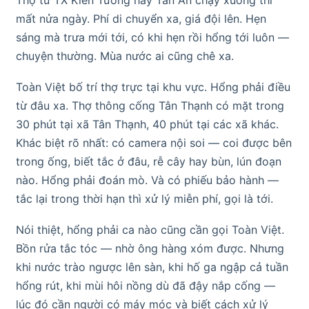
mất nửa ngày. Phí di chuyển xa, giá đội lên. Hẹn
sáng mà trưa mới tới, có khi hẹn rồi hổng tới luôn —
chuyện thường. Mùa nước ai cũng chê xa.
Toàn Việt bố trí thợ trực tại khu vực. Hổng phải điều
từ đâu xa. Thợ thông cống Tân Thạnh có mặt trong
30 phút tại xã Tân Thạnh, 40 phút tại các xã khác.
Khác biệt rõ nhất: có camera nội soi — coi được bên
trong ống, biết tắc ở đâu, rễ cây hay bùn, lún đoạn
nào. Hổng phải đoán mò. Và có phiếu bảo hành —
tắc lại trong thời hạn thì xử lý miễn phí, gọi là tới.
Nói thiệt, hổng phải ca nào cũng cần gọi Toàn Việt.
Bồn rửa tắc tóc — nhờ ông hàng xóm được. Nhưng
khi nước trào ngược lên sàn, khi hố ga ngập cả tuần
hổng rút, khi mùi hôi nồng dù đã đậy nắp cống —
lúc đó cần người có máy móc và biết cách xử lý