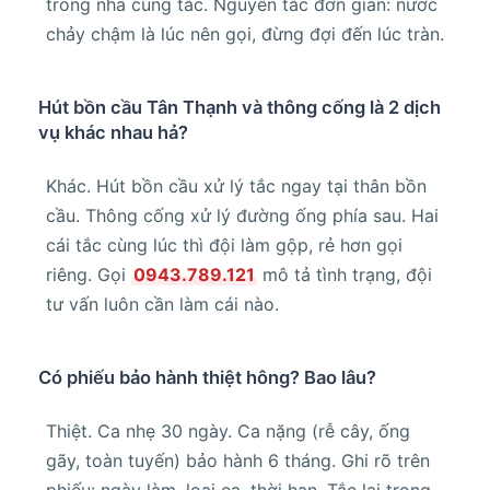
trong nhà cùng tắc. Nguyên tắc đơn giản: nước
chảy chậm là lúc nên gọi, đừng đợi đến lúc tràn.
Hút bồn cầu Tân Thạnh và thông cống là 2 dịch
vụ khác nhau hả?
Khác. Hút bồn cầu xử lý tắc ngay tại thân bồn
cầu. Thông cống xử lý đường ống phía sau. Hai
cái tắc cùng lúc thì đội làm gộp, rẻ hơn gọi
riêng. Gọi
0943.789.121
mô tả tình trạng, đội
tư vấn luôn cần làm cái nào.
Có phiếu bảo hành thiệt hông? Bao lâu?
Thiệt. Ca nhẹ 30 ngày. Ca nặng (rễ cây, ống
gãy, toàn tuyến) bảo hành 6 tháng. Ghi rõ trên
phiếu: ngày làm, loại ca, thời hạn. Tắc lại trong