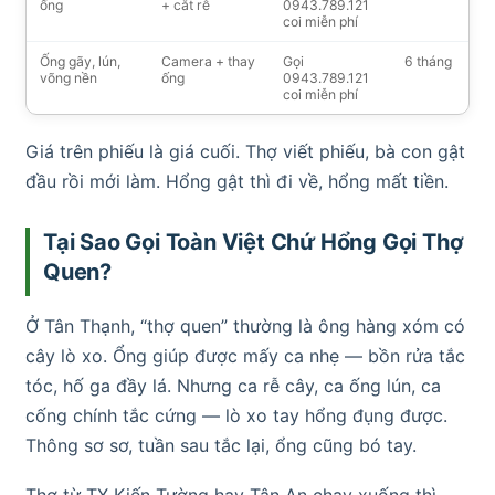
ống
+ cắt rễ
0943.789.121
coi miễn phí
Ống gãy, lún,
Camera + thay
Gọi
6 tháng
võng nền
ống
0943.789.121
coi miễn phí
Giá trên phiếu là giá cuối. Thợ viết phiếu, bà con gật
đầu rồi mới làm. Hổng gật thì đi về, hổng mất tiền.
Tại Sao Gọi Toàn Việt Chứ Hổng Gọi Thợ
Quen?
Ở Tân Thạnh, “thợ quen” thường là ông hàng xóm có
cây lò xo. Ổng giúp được mấy ca nhẹ — bồn rửa tắc
tóc, hố ga đầy lá. Nhưng ca rễ cây, ca ống lún, ca
cống chính tắc cứng — lò xo tay hổng đụng được.
Thông sơ sơ, tuần sau tắc lại, ổng cũng bó tay.
Thợ từ TX Kiến Tường hay Tân An chạy xuống thì