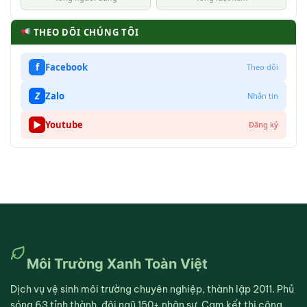
THEO DÕI CHÚNG TÔI
f
Facebook
Theo dõi
Z
Zalo
Nhắn tin
▶
Youtube
Đăng ký
Môi Trường Xanh Toàn Việt
Dịch vụ vệ sinh môi trường chuyên nghiệp, thành lập 2011. Phủ
sóng 63 tỉnh thành, đội ngũ 150+ nhân sự. Cam kết thi công