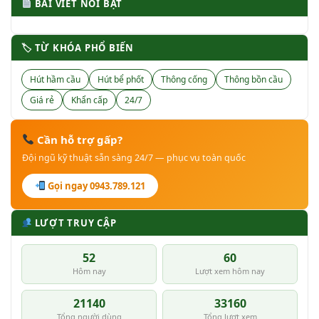
BÀI VIẾT NỔI BẬT
🏷 TỪ KHÓA PHỔ BIẾN
Hút hầm cầu
Hút bể phốt
Thông cống
Thông bồn cầu
Giá rẻ
Khẩn cấp
24/7
Cần hỗ trợ gấp?
Đội ngũ kỹ thuật sẵn sàng 24/7 — phục vụ toàn quốc
Gọi ngay 0943.789.121
LƯỢT TRUY CẬP
52
60
Hôm nay
Lượt xem hôm nay
21140
33160
Tổng người dùng
Tổng lượt xem