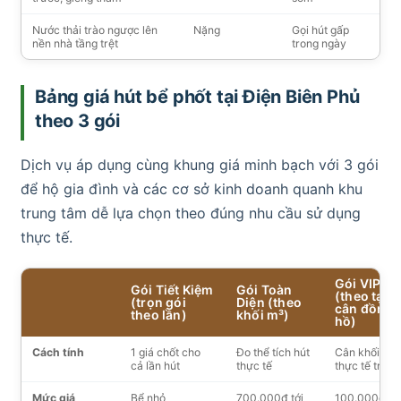
Nước thải trào ngược lên
Nặng
Gọi hút gấp
nền nhà tầng trệt
trong ngày
Bảng giá hút bể phốt tại Điện Biên Phủ
theo 3 gói
Dịch vụ áp dụng cùng khung giá minh bạch với 3 gói
để hộ gia đình và các cơ sở kinh doanh quanh khu
trung tâm dễ lựa chọn theo đúng nhu cầu sử dụng
thực tế.
Gói VIP
Gói Tiết Kiệm
Gói Toàn
(theo tạ,
(trọn gói
Diện (theo
cân đồng
theo lần)
khối m³)
hồ)
Cách tính
1 giá chốt cho
Đo thể tích hút
Cân khối lượ
cả lần hút
thực tế
thực tế trên 
Mức giá
Bể nhỏ
700.000đ tới
100.000đ tới