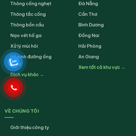
Thông cống nghẹt
Đà Nẵng
Thông tắc cống
Cần Thơ
Thông bồn cầu
Bình Dương
Nạo vét hố ga
Đồng Nai
Xử lý mùi hôi
Hải Phòng
Vệ sinh đường ống
An Giang
nước
Xem tất cả khu vực →
Dịch vụ khác →
VỀ CHÚNG TÔI
Giới thiệu công ty