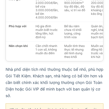
2.000.000đ/lần,
900.000đ/m³
200.000đ/tạ
bể vừa
tùy độ đặc, độ
tùy độ đặc v
3.000.000đ/lần,
sâu, vị trí xe đỗ
khoảng cách
bể lớn
kéo ống
4.000.000đ/lần
Phù hợp với
Hộ gia đình
Bể lâu năm
Quán ăn, nhà
muốn biết trước
chưa rõ khối
nghỉ, khách
tổng tiền, hút
lượng, công
muốn minh
định kỳ
trình vừa
bạch từng c
Nên chọn khi
Cần chốt nhanh
Muốn tính theo
Muốn xem
1 con số, không
thực tế nhưng
đồng hồ cân
muốn đo đếm
dễ hình dung
trước và sau
theo khối
khi hút
Nhà phố diện tích nhỏ thường thuộc bể nhỏ, phù hợp
Gói Tiết Kiệm. Khách sạn, nhà hàng có bể lớn hơn và
cần biết chính xác khối lượng thường chọn Gói Toàn
Diện hoặc Gói VIP để minh bạch với ban quản lý cơ
sở.