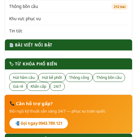
Thông bồn cầu
212 bài
Khu vực phục vụ
Tin tức
BÀI VIẾT NỔI BẬT
🏷 TỪ KHÓA PHỔ BIẾN
Hút hầm cầu
Hút bể phốt
Thông cống
Thông bồn cầu
Giá rẻ
Khẩn cấp
24/7
Cần hỗ trợ gấp?
Đội ngũ kỹ thuật sẵn sàng 24/7 — phục vụ toàn quốc
Gọi ngay 0943.789.121