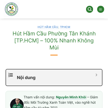
Bỏ
qua
nội
dung
HÚT HẦM CẦU
,
TPHCM
Hút Hầm Cầu Phường Tân Khánh
[TP.HCM] – 100% Nhanh Không
Mùi
Nội dung
Tham vấn nội dung:
Nguyễn Minh Khôi
– Giám
đốc Môi Trường Xanh Toàn Việt, vào nghề hút
hầm cầu từ năm 2011.