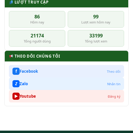
LƯỢT TRUY CẬP
86
99
Hôm nay
Lượt xem hôm nay
21174
33199
Tổng người dùng
Tổng lượt xem
THEO DÕI CHÚNG TÔI
f
Facebook
Theo dõi
Z
Zalo
Nhắn tin
▶
Youtube
Đăng ký