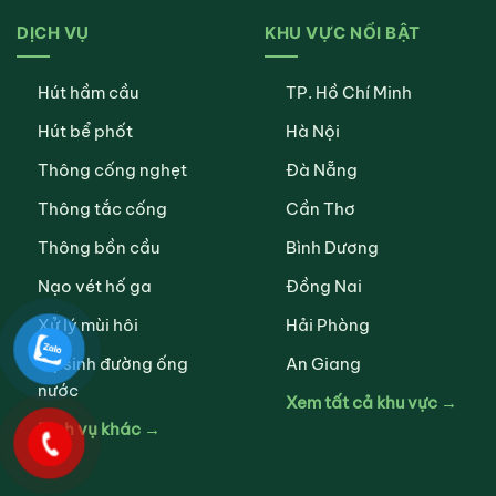
DỊCH VỤ
KHU VỰC NỔI BẬT
Hút hầm cầu
TP. Hồ Chí Minh
Hút bể phốt
Hà Nội
Thông cống nghẹt
Đà Nẵng
Thông tắc cống
Cần Thơ
Thông bồn cầu
Bình Dương
Nạo vét hố ga
Đồng Nai
Xử lý mùi hôi
Hải Phòng
Vệ sinh đường ống
An Giang
nước
Xem tất cả khu vực →
Dịch vụ khác →