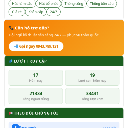
Hút hầm cầu
Hút bể phốt
Thông cống
Thông bồn cầu
Giá rẻ
Khẩn cấp
24/7
Cần hỗ trợ gấp?
Đội ngũ kỹ thuật sẵn sàng 24/7 — phục vụ toàn quốc
Gọi ngay 0943.789.121
LƯỢT TRUY CẬP
17
19
Hôm nay
Lượt xem hôm nay
21334
33431
Tổng người dùng
Tổng lượt xem
THEO DÕI CHÚNG TÔI
f
Facebook
Theo dõi